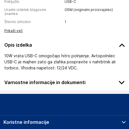
Priključki
USB-C
Uradni izdelek blagovne
OEM (originalni proizvajalec)
znamke
Število izhodov
1
Prikaži več
Opis izdelka
10W vrata USB-C omogočajo hitro polnjenje. Avtopolnilec
USB-C je majhen zato ga zlahka pospravite v nahrbtnik ali
torbico. Vhodna napetost: 12/24 VDC.
Varnostne informacije in dokumenti
Podatki o proizvajalcu
Podatki o proizvajalcu vključujejo informacije (naziv, naslov,
državo in elektronski naslov) povezane s proizvajalcem
izdelka.
Koristne informacije
SBS s.p.a