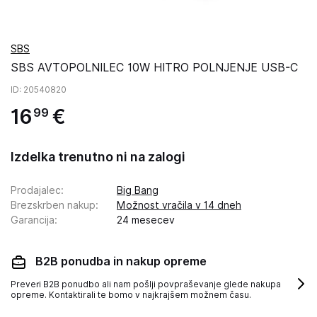
SBS
SBS AVTOPOLNILEC 10W HITRO POLNJENJE USB-C
ID
: 20540820
16
€
99
Izdelka trenutno ni na zalogi
Prodajalec
:
Big Bang
Brezskrben nakup
:
Možnost vračila v 14 dneh
Garancija
:
24 mesecev
B2B ponudba in nakup opreme
Preveri B2B ponudbo ali nam pošlji povpraševanje glede nakupa
opreme. Kontaktirali te bomo v najkrajšem možnem času.