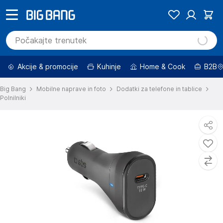
Akcije & promocije
Kuhinje
Home & Cook
B2B
Big Bang
Mobilne naprave in foto
Dodatki za telefone in tablice
Polnilniki