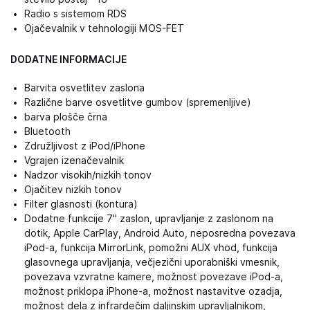
Radio s sistemom RDS
Ojačevalnik v tehnologiji MOS-FET
DODATNE INFORMACIJE
Barvita osvetlitev zaslona
Različne barve osvetlitve gumbov (spremenljive)
barva plošče črna
Bluetooth
Združljivost z iPod/iPhone
Vgrajen izenačevalnik
Nadzor visokih/nizkih tonov
Ojačitev nizkih tonov
Filter glasnosti (kontura)
Dodatne funkcije 7" zaslon, upravljanje z zaslonom na
dotik, Apple CarPlay, Android Auto, neposredna povezava
iPod-a, funkcija MirrorLink, pomožni AUX vhod, funkcija
glasovnega upravljanja, večjezični uporabniški vmesnik,
povezava vzvratne kamere, možnost povezave iPod-a,
možnost priklopa iPhone-a, možnost nastavitve ozadja,
možnost dela z infrardečim daljinskim upravljalnikom,