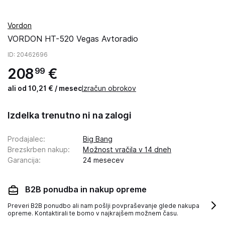
Vordon
VORDON HT-520 Vegas Avtoradio
ID
: 20462696
208
€
99
ali od 10,21 € / mesec
Izračun obrokov
Izdelka trenutno ni na zalogi
Prodajalec
:
Big Bang
Brezskrben nakup
:
Možnost vračila v 14 dneh
Garancija
:
24 mesecev
B2B ponudba in nakup opreme
Preveri B2B ponudbo ali nam pošlji povpraševanje glede nakupa
opreme. Kontaktirali te bomo v najkrajšem možnem času.