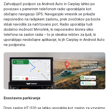
Zahvaljujoč podpori za Android Auto in Carplay lahko po
povezavi s pametnim telefonom radio uporabljate kot
običajno navigacijo GPS. Navigacijski vmesnik se prikaže
neposredno na radijskem zaslonu, prek zvočnikov pa boste
slišali navodila za načrtovano pot. Radio uporablja tudi
dodatno možnost Mirrorlink, ki neposredno klonira sliko
telefona na zaslon radia – to je idealna rešitev za ljudi, ki
uporabljajo neobičajne aplikacije, ki jih Carplay in Android Auto
ne podpirata.
Enostavno parkiranje
Drsni zaslon HT-520 se lahko uporablja kot zaslon za vzvratno