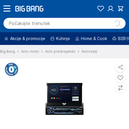
Akcije & promocije
Kuhinje
Home & Cook
B2B
Big Bang
Avto-moto
Avto predvajalniki
Avtoradiji