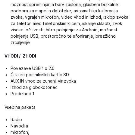
možnost spreminjanja barv zaslona, ​​glasbeni brskalnik,
podpora za mape in datoteke, avtomatska kalibracija
zvoka, vgrajen mikrofon, video vhod in izhod, izklop zvoka
za telefon med telefonskim klicem, iskanje skladb, zvok
visoke ločljivosti, hitro polnjenje za Android, možnost
polnjenja USB, prostoročno telefoniranje, brezžično
zrcaljenje
VHODI / IZHODI
Povezave USB 1 x 2.0
Čitalec pomnilniških kartic SD
AUX IN vhod za zunanji vir zvoka
Izhod za globokotonec
Predizhod 1
Vsebina paketa
Radio
Navodila
mikrofon,