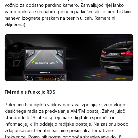
vožnjo za dodatno parkirno kamero. Zahvaljujoč njej lahko
varno parkirate na nabito polnem parkirišču ali se med težkimi
manevri izognete praskam na tesnih ulicah. (kamera ni
vključena)
FM radio s funkcijo RDS
Poleg multimedijskih vidikov naprava izpolnjuje svojo vlogo
klasičnega radia za predvajanje AM/FM postaj. Zahvaljujoč
standardu RDS lahko sprejemate digitalna sporočila in
informacije, ki jih oddajajo radijske postaje. Na zaslonu bodo
zdaj prikazani trenutni čas, ime pesmi ali alternativne
frekvence. Pomnilnik postaj omogoča shranjevanje do 18