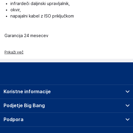
infrardeči daljinski upravljalnik,
okvir,
napajalni kabel z ISO priključkom
Garancija 24 mesecev
Prikaži več
Koristne informacije
Prodajna mesta
Podjetje Big Bang
Splošni pogoji
O podjetju
Podpora
Storitve
Kontakti
Dostava, vnos in odvoz
Pogosta vprašanja