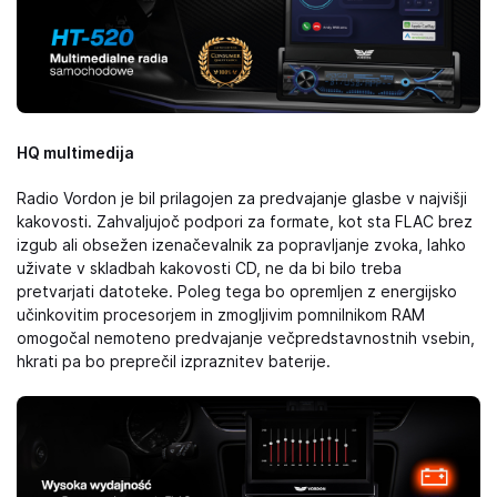
HQ multimedija
Radio Vordon je bil prilagojen za predvajanje glasbe v najvišji
kakovosti. Zahvaljujoč podpori za formate, kot sta FLAC brez
izgub ali obsežen izenačevalnik za popravljanje zvoka, lahko
uživate v skladbah kakovosti CD, ne da bi bilo treba
pretvarjati datoteke. Poleg tega bo opremljen z energijsko
učinkovitim procesorjem in zmogljivim pomnilnikom RAM
omogočal nemoteno predvajanje večpredstavnostnih vsebin,
hkrati pa bo preprečil izpraznitev baterije.