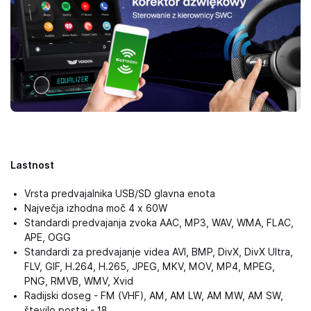
Lastnost
Vrsta predvajalnika USB/SD glavna enota
Največja izhodna moč 4 x 60W
Standardi predvajanja zvoka AAC, MP3, WAV, WMA, FLAC,
APE, OGG
Standardi za predvajanje videa AVI, BMP, DivX, DivX Ultra,
FLV, GIF, H.264, H.265, JPEG, MKV, MOV, MP4, MPEG,
PNG, RMVB, WMV, Xvid
Radijski doseg - FM (VHF), AM, AM LW, AM MW, AM SW,
število postaj - 18