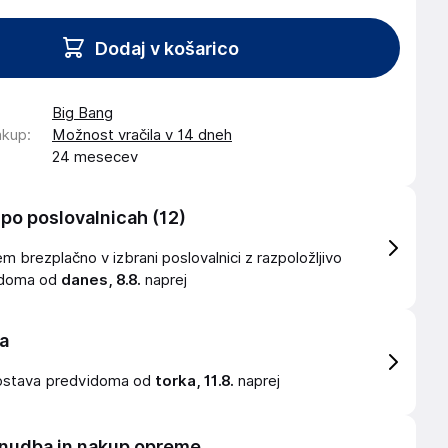
Dodaj v košarico
Big Bang
akup
:
Možnost vračila v 14 dneh
24 mesecev
 po poslovalnicah
(12)
 brezplačno v izbrani poslovalnici z razpoložljivo
idoma od
danes, 8.8.
naprej
a
ostava
predvidoma od
torka, 11.8.
naprej
nudba in nakup opreme