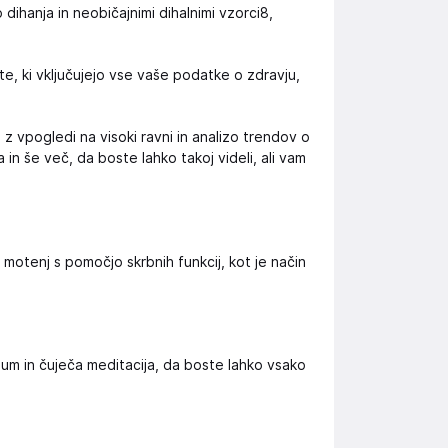
dihanja in neobičajnimi dihalnimi vzorci8,
te, ki vključujejo vse vaše podatke o zdravju,
 z vpogledi na visoki ravni in analizo trendov o
in še več, da boste lahko takoj videli, ali vam
motenj s pomočjo skrbnih funkcij, kot je način
i šum in čuječa meditacija, da boste lahko vsako