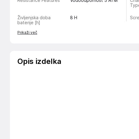
Resistance Features
Vodoodpornost 5 ATM
Char
Typ
Življenjska doba
8
H
Scr
baterije [h]
Prikaži več
Opis izdelka