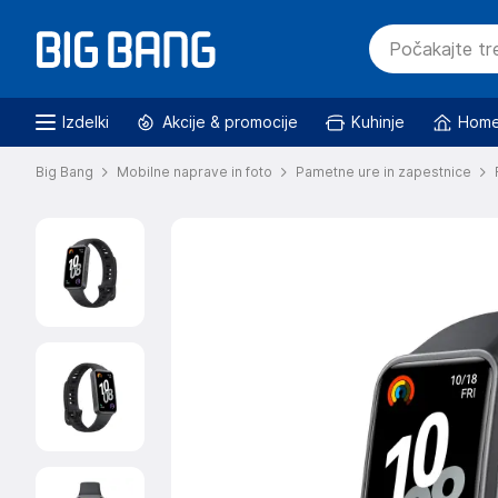
Izdelki
Akcije & promocije
Kuhinje
Home
Big Bang
Mobilne naprave in foto
Pametne ure in zapestnice