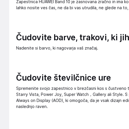
Zapestnica HUAWEI Band 10 je zasnovana zračno in ima kož
lahko nosite ves čas, ne da bi vas utrudila, ne glede na to, a
Čudovite barve, trakovi, ki j
Nadenite si barvo, ki nagovarja vaš značaj.
Čudovite številčnice ure
Spremenite svojo zapestnico v brezčasni kos s čustveno t
Starry Vista, Power Joy, Super Watch，Gallery ali Style. S pri
Always on Display (AOD), ki omogoča, da je vsak dizajn e
naslednjo raven.