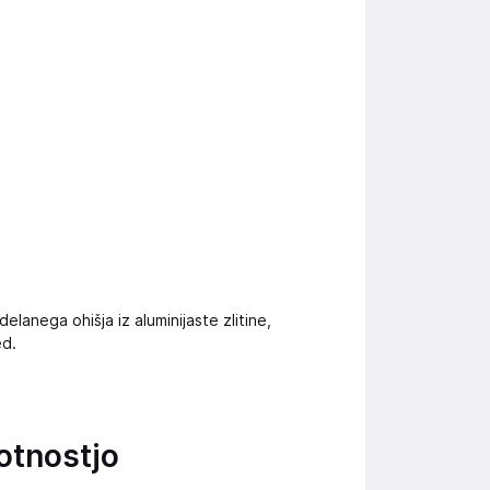
elanega ohišja iz aluminijaste zlitine,
ed.
kotnostjo