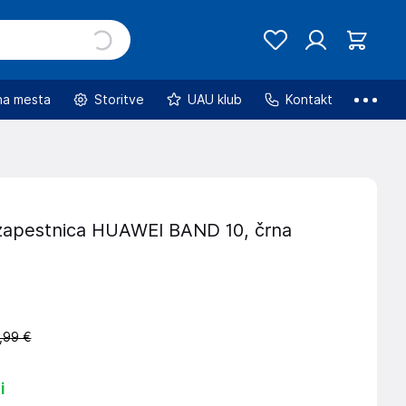
na mesta
Storitve
UAU klub
Kontakt
apestnica HUAWEI BAND 10, črna
,99 €
i