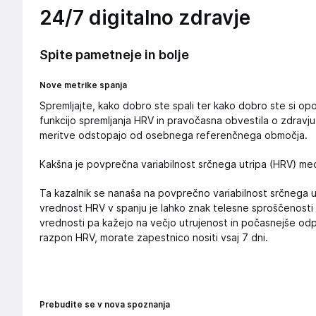
24/7 digitalno zdravje
Spite pametneje in bolje
Nove metrike spanja
Spremljajte, kako dobro ste spali ter kako dobro ste si opo
funkcijo spremljanja HRV in pravočasna obvestila o zdravju, 
meritve odstopajo od osebnega referenčnega območja.
Kakšna je povprečna variabilnost srčnega utripa (HRV) m
Ta kazalnik se nanaša na povprečno variabilnost srčnega u
vrednost HRV v spanju je lahko znak telesne sproščenosti in
vrednosti pa kažejo na večjo utrujenost in počasnejše odpra
razpon HRV, morate zapestnico nositi vsaj 7 dni.
Prebudite se v nova spoznanja