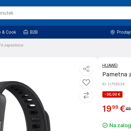
 & Cook
B2B
Prodaj
Fit zapestnice
HUAWEI
Pametna z
ID
: 21756534
-
30,00 €
19
€
99
49
Na zalog