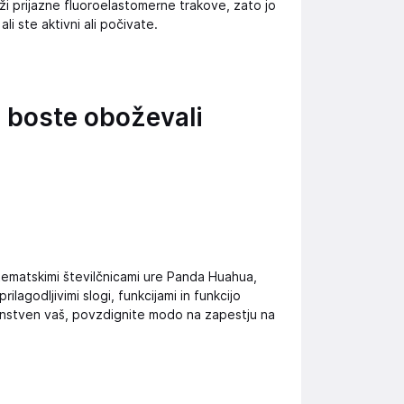
i prijazne fluoroelastomerne trakove, zato jo
li ste aktivni ali počivate.
ih boste oboževali
ematskimi številčnicami ure Panda Huahua,
lagodljivimi slogi, funkcijami in funkcijo
dinstven vaš, povzdignite modo na zapestju na