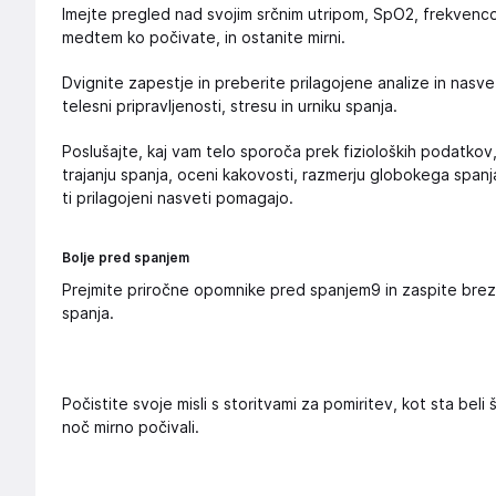
Imejte pregled nad svojim srčnim utripom, SpO2, frekvenco 
medtem ko počivate, in ostanite mirni.
Dvignite zapestje in preberite prilagojene analize in nasve
telesni pripravljenosti, stresu in urniku spanja.
Poslušajte, kaj vam telo sporoča prek fizioloških podatkov,
trajanju spanja, oceni kakovosti, razmerju globokega spanja 
ti prilagojeni nasveti pomagajo.
Bolje pred spanjem
Prejmite priročne opomnike pred spanjem9 in zaspite brez 
spanja.
Počistite svoje misli s storitvami za pomiritev, kot sta bel
noč mirno počivali.