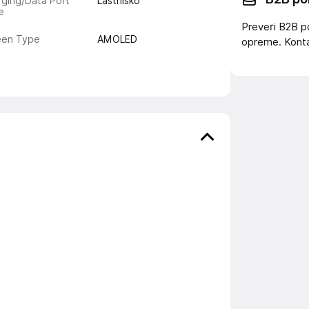
ging/Data Port
Lastniško
e
Preveri B2B p
een Type
AMOLED
opreme. Konta