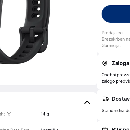
Prodajalec
:
Brezskrben n
Garancija
:
Zaloga
Osebni prevzem
zalogo
predv
Dostav
Standardna d
ht [g]
14
g
B2B po