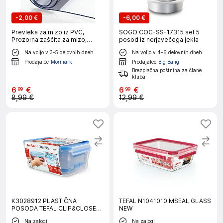
-
2,00 €
-
6,00 €
Prevleka za mizo iz PVC,
SOGO COC-SS-17315 set 5
Prozorna zaščita za mizo,
posod iz nerjavečega jekla
Namizni prt, Namizna folija
Na voljo v 3-5 delovnih dneh
Na voljo v 4-6 delovnih dneh
(90x160 cm) | DURACOVER
Prodajalec
Mormark
Prodajalec
Big Bang
Brezplačna poštnina za člane
kluba
6
€
6
€
99
99
8,99 €
12,99 €
K3028912 PLASTIČNA
TEFAL N1041010 MSEAL GLASS
POSODA TEFAL CLIP&CLOSE
NEW
3del set
Na zalogi
Na zalogi