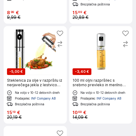
Brezplačna poštnina
8
€
15
€
99
89
9,99 €
20,89 €
-
5,00 €
-
3,40 €
Steklenica za olje v razpršilu iz
100 ml oljni razpršilec s
nerjavečega jekla z lestvico
srebrno prevleko in merilno
Model 1
skalo za cvrtnik na vroč zrak
Na voljo v 10-12 delovnih dneh
Na voljo v 10-12 delovnih dneh
Model 1
Prodajalec
INF Company AB
Prodajalec
INF Company AB
Brezplačna poštnina
Brezplačna poštnina
15
€
10
€
19
69
20,19 €
14,09 €