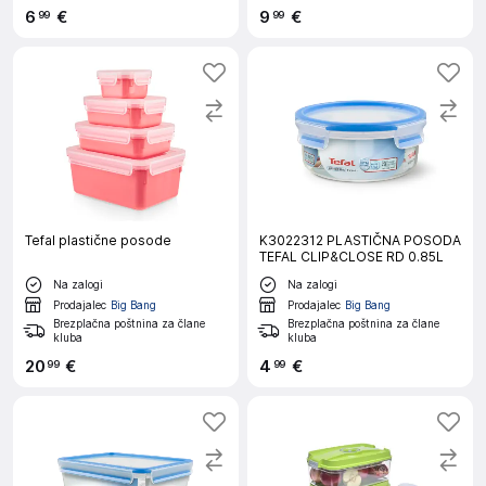
6
€
9
€
99
99
Tefal plastične posode
K3022312 PLASTIČNA POSODA
TEFAL CLIP&CLOSE RD 0.85L
Na zalogi
Na zalogi
Prodajalec
Big Bang
Prodajalec
Big Bang
Brezplačna poštnina za člane
Brezplačna poštnina za člane
kluba
kluba
20
€
4
€
99
99