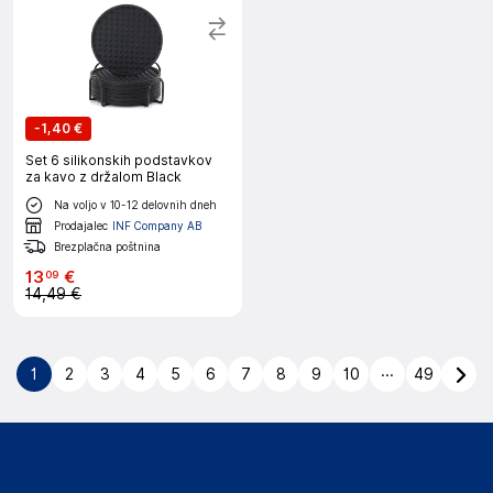
-
1,40 €
Set 6 silikonskih podstavkov
za kavo z držalom Black
Na voljo v 10-12 delovnih dneh
Prodajalec
INF Company AB
Brezplačna poštnina
13
€
09
14,49 €
...
1
2
3
4
5
6
7
8
9
10
49