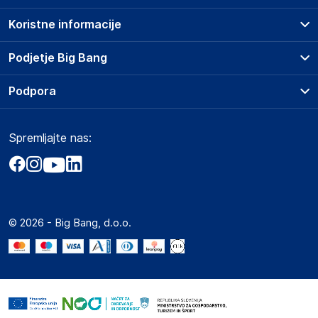
Koristne informacije
Prodajna mesta
Podjetje Big Bang
Splošni pogoji
O podjetju
Podpora
Storitve
Kontakti
Dostava, vnos in odvoz
Pogosta vprašanja
Družbena odgovornost
Načini plačila
Spremljajte nas:
Marketplace
Obvestila za javnost
Nakup na obroke
Kako oddati naročilo?
Akt o digitalnih storitvah
Zavarovanje izdelkov
Vračila in reklamacije
Prodaja podjetjem
Politika zasebnosti
Big Partner - distribucija
Spletni piškotki
© 2026 - Big Bang, d.o.o.
Marketplace za partnerje
Novosti
Interna varna linija za prijavo kršitev po ZZPRI
Zaposlitev