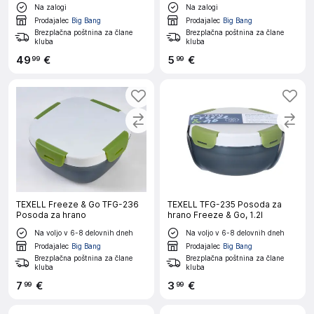
Na zalogi
Na zalogi
Prodajalec
Big Bang
Prodajalec
Big Bang
Brezplačna poštnina za člane
Brezplačna poštnina za člane
kluba
kluba
49
€
5
€
99
99
TEXELL Freeze & Go TFG-236
TEXELL TFG-235 Posoda za
Posoda za hrano
hrano Freeze & Go, 1.2l
Na voljo v 6-8 delovnih dneh
Na voljo v 6-8 delovnih dneh
Prodajalec
Big Bang
Prodajalec
Big Bang
Brezplačna poštnina za člane
Brezplačna poštnina za člane
kluba
kluba
7
€
3
€
99
99