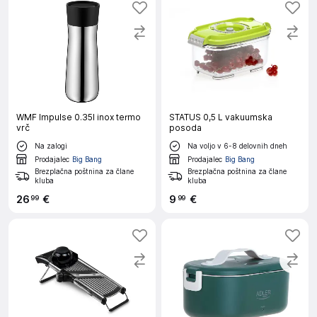
WMF Impulse 0.35l inox termo
STATUS 0,5 L vakuumska
vrč
posoda
Na zalogi
Na voljo v 6-8 delovnih dneh
Prodajalec
Big Bang
Prodajalec
Big Bang
Brezplačna poštnina za člane
Brezplačna poštnina za člane
kluba
kluba
26
€
9
€
99
99