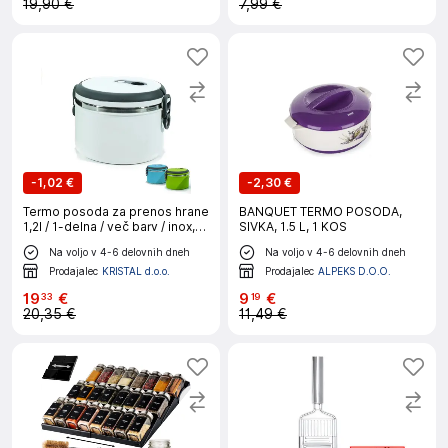
19,90 €
7,99 €
-
1,02 €
-
2,30 €
Termo posoda za prenos hrane
BANQUET TERMO POSODA,
1,2l / 1-delna / več barv / inox,
SIVKA, 1.5 L, 1 KOS
pvc
Na voljo v 4-6 delovnih dneh
Na voljo v 4-6 delovnih dneh
Prodajalec
KRISTAL d.o.o.
Prodajalec
ALPEKS D.O.O.
19
€
9
€
33
19
20,35 €
11,49 €