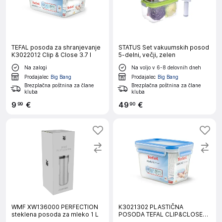
TEFAL posoda za shranjevanje
STATUS Set vakuumskih posod
K3022012 Clip & Close 3.7 l
5-delni, večji, zelen
Na zalogi
Na voljo v 6-8 delovnih dneh
Prodajalec
Big Bang
Prodajalec
Big Bang
Brezplačna poštnina za člane
Brezplačna poštnina za člane
kluba
kluba
9
€
49
€
99
90
WMF XW136000 PERFECTION
K3021302 PLASTIČNA
steklena posoda za mleko 1 L
POSODA TEFAL CLIP&CLOSE
1.10L