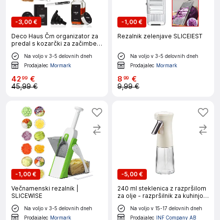
-
3,00 €
-
1,00 €
Deco Haus Črn organizator za
Rezalnik zelenjave SLICEIEST
predal s kozarčki za začimbe -
3-stopenjski organizator za
Na voljo v 3-5 delovnih dneh
Na voljo v 3-5 delovnih dneh
predal - kuhinjski organizator,
organizator za predal s 24 koz
Prodajalec
Mormark
Prodajalec
Mormark
42
€
8
€
99
99
45,99 €
9,99 €
-
1,00 €
-
5,00 €
Večnamenski rezalnik |
240 ml steklenica z razpršilom
SLICEWISE
za olje - razpršilnik za kuhinjo
White
Na voljo v 3-5 delovnih dneh
Na voljo v 15-17 delovnih dneh
Prodajalec
Mormark
Prodajalec
INF Company AB