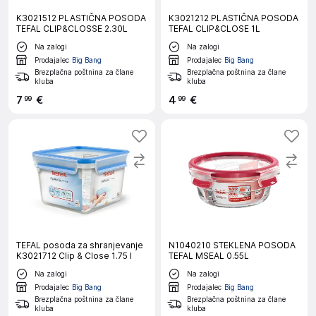
K3021512 PLASTIČNA POSODA
K3021212 PLASTIČNA POSODA
TEFAL CLIP&CLOSSE 2.30L
TEFAL CLIP&CLOSE 1L
Na zalogi
Na zalogi
Prodajalec
Big Bang
Prodajalec
Big Bang
Brezplačna poštnina za člane
Brezplačna poštnina za člane
kluba
kluba
7
€
4
€
99
99
TEFAL posoda za shranjevanje
N1040210 STEKLENA POSODA
K3021712 Clip & Close 1.75 l
TEFAL MSEAL 0.55L
Na zalogi
Na zalogi
Prodajalec
Big Bang
Prodajalec
Big Bang
Brezplačna poštnina za člane
Brezplačna poštnina za člane
kluba
kluba