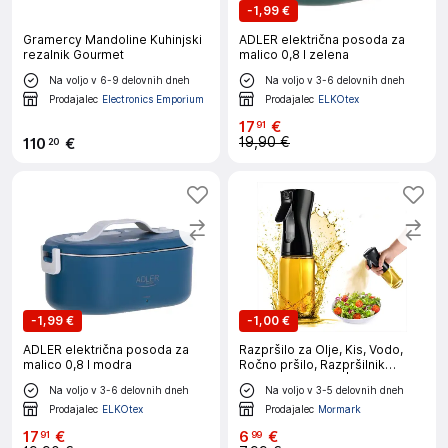
-
1,99 €
Gramercy Mandoline Kuhinjski
ADLER električna posoda za
rezalnik Gourmet
malico 0,8 l zelena
Na voljo v 6-9 delovnih dneh
Na voljo v 3-6 delovnih dneh
Prodajalec
Electronics Emporium
Prodajalec
ELKOtex
17
€
91
19,90 €
110
€
20
-
1,99 €
-
1,00 €
ADLER električna posoda za
Razpršilo za Olje, Kis, Vodo,
malico 0,8 l modra
Ročno pršilo, Razpršilnik
tekočine (200 ml) |
Na voljo v 3-6 delovnih dneh
Na voljo v 3-5 delovnih dneh
FLAVORMIST
Prodajalec
ELKOtex
Prodajalec
Mormark
17
€
6
€
91
99