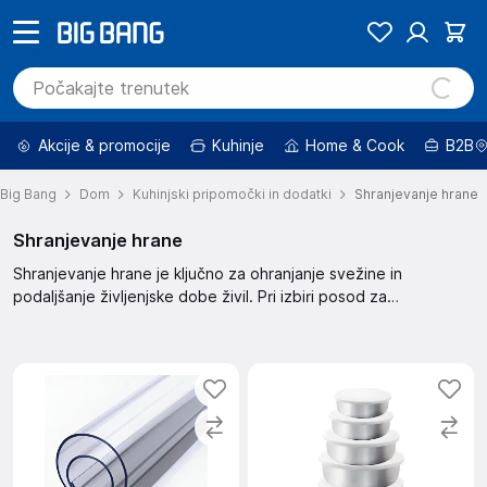
Akcije & promocije
Kuhinje
Home & Cook
B2B
Big Bang
Dom
Kuhinjski pripomočki in dodatki
Shranjevanje hrane
Shranjevanje hrane
Shranjevanje hrane je ključno za ohranjanje svežine in
podaljšanje življenjske dobe živil. Pri izbiri posod za
shranjevanje upoštevajte razpoložljivost, znamko, in velikost.
Izbirate lahko med različnimi materiali in velikostmi. Na voljo so
tudi znižani izdelki in dobri izdelki.