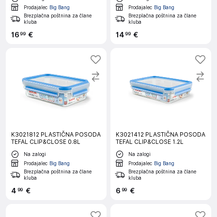
Prodajalec
Big Bang
Prodajalec
Big Bang
Brezplačna poštnina za člane
Brezplačna poštnina za člane
kluba
kluba
16
€
14
€
99
99
K3021812 PLASTIČNA POSODA
K3021412 PLASTIČNA POSODA
TEFAL CLIP&CLOSE 0.8L
TEFAL CLIP&CLOSE 1.2L
Na zalogi
Na zalogi
Prodajalec
Big Bang
Prodajalec
Big Bang
Brezplačna poštnina za člane
Brezplačna poštnina za člane
kluba
kluba
4
€
6
€
99
99