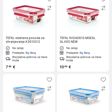
TEFAL steklena posoda za
TEFAL N1040610 MSEAL
shranjevanje K3010212
GLASS NEW
Na zalogi
Na zalogi
Prodajalec
Big Bang
Prodajalec
Big Bang
Brezplačna poštnina za člane
Brezplačna poštnina za člane
kluba
kluba
7
€
10
€
99
99