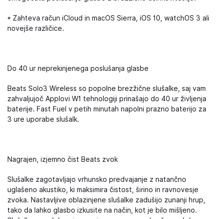
* Zahteva račun iCloud in macOS Sierra, iOS 10, watchOS 3 ali
novejše različice.
Do 40 ur neprekinjenega poslušanja glasbe
Beats Solo3 Wireless so popolne brezžične slušalke, saj vam
zahvaljujoč Applovi W1 tehnologiji prinašajo do 40 ur življenja
baterije. Fast Fuel v petih minutah napolni prazno baterijo za
3 ure uporabe slušalk.
Nagrajen, izjemno čist Beats zvok
Slušalke zagotavljajo vrhunsko predvajanje z natančno
uglašeno akustiko, ki maksimira čistost, širino in ravnovesje
zvoka. Nastavljive oblazinjene slušalke zadušijo zunanji hrup,
tako da lahko glasbo izkusite na način, kot je bilo mišljeno.