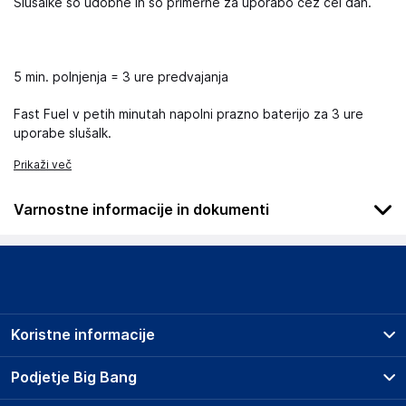
Slušalke so udobne in so primerne za uporabo čez cel dan.
5 min. polnjenja = 3 ure predvajanja
Fast Fuel v petih minutah napolni prazno baterijo za 3 ure
uporabe slušalk.
Prikaži več
Varnostne informacije in dokumenti
Podatki o proizvajalcu
Podatki o proizvajalcu vključujejo informacije (naziv, naslov,
državo in elektronski naslov) povezane s proizvajalcem
izdelka.
Koristne informacije
Apple Distribution International Ltd.
T23 YK84
Prodajna mesta
Podjetje Big Bang
Ireland
Splošni pogoji
privacy@apple.com