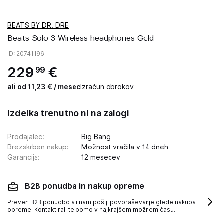
BEATS BY DR. DRE
Beats Solo 3 Wireless headphones Gold
ID
: 20741196
229
€
99
ali od 11,23 € / mesec
Izračun obrokov
Izdelka trenutno ni na zalogi
Prodajalec
:
Big Bang
Brezskrben nakup
:
Možnost vračila v 14 dneh
Garancija
:
12 mesecev
B2B ponudba in nakup opreme
Preveri B2B ponudbo ali nam pošlji povpraševanje glede nakupa
opreme. Kontaktirali te bomo v najkrajšem možnem času.