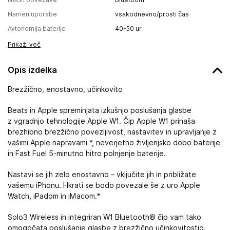
Namen uporabe
vsakodnevno/prosti čas
Avtonomija baterije
40-50 ur
Prikaži več
Opis izdelka
Brezžično, enostavno, učinkovito
Beats in Apple spreminjata izkušnjo poslušanja glasbe
z vgradnjo tehnologije Apple W1. Čip Apple W1 prinaša
brezhibno brezžično povezljivost, nastavitev in upravljanje z
vašimi Apple napravami *, neverjetno življenjsko dobo baterije
in Fast Fuel 5-minutno hitro polnjenje baterije.
Nastavi se jih zelo enostavno – vključite jih in približate
vašemu iPhonu. Hkrati se bodo povezale še z uro Apple
Watch, iPadom in iMacom.*
Solo3 Wireless in integriran W1 Bluetooth® čip vam tako
omogočata poslušanje glasbe z brezžično učinkovitostjo.