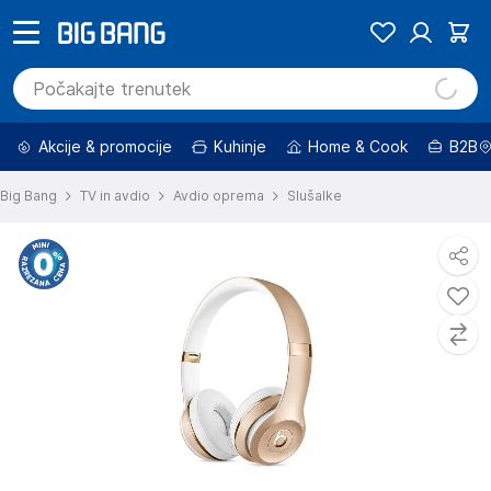
Akcije & promocije
Kuhinje
Home & Cook
B2B
Big Bang
TV in avdio
Avdio oprema
Slušalke