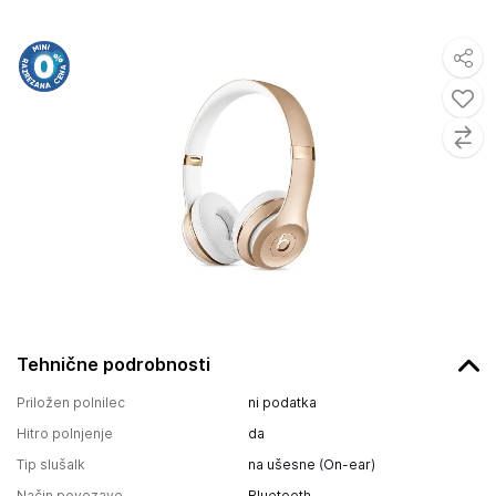
Tehnične podrobnosti
Priložen polnilec
ni podatka
Hitro polnjenje
da
Tip slušalk
na ušesne (On-ear)
Način povezave
Bluetooth