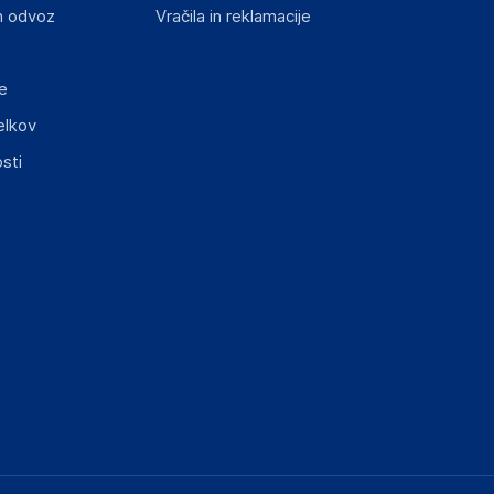
n odvoz
Vračila in reklamacije
e
elkov
sti