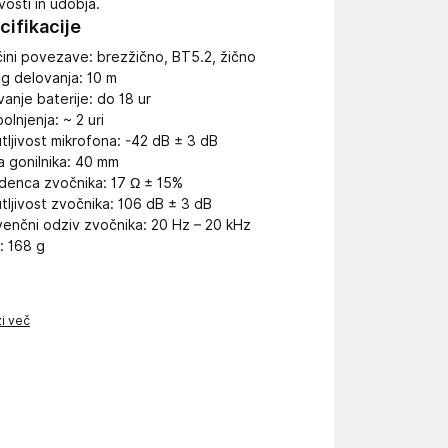
vosti in udobja.
cifikacije
čini povezave: brezžično, BT5.2, žično
g delovanja: 10 m
anje baterije: do 18 ur
olnjenja: ~ 2 uri
tljivost mikrofona: -42 dB ± 3 dB
a gonilnika: 40 mm
denca zvočnika: 17 Ω ± 15%
tljivost zvočnika: 106 dB ± 3 dB
venčni odziv zvočnika: 20 Hz – 20 kHz
: 168 g
ži več