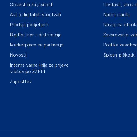
Obvestila za javnost
Dostava, vnos i
Brnčičeva ulica 13
Slovenia
Akt o digitalnih storitvah
Načini plačila
info@uvi.gg
Prodaja podjetjem
Nakup na obrok
Big Partner - distribucija
Zavarovanje izd
Marketplace za partnerje
Politika zasebno
Novosti
Spletni piškotki
Interna varna linija za prijavo
kršitev po ZZPRI
Zaposlitev