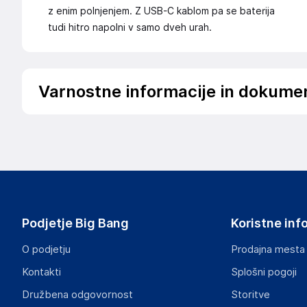
z enim polnjenjem. Z USB-C kablom pa se baterija
tudi hitro napolni v samo dveh urah.
Varnostne informacije in dokume
Podatki o proizvajalcu
Podatki o proizvajalcu vključujejo informacije (naziv, nasl
proizvajalcem izdelka.
LEGIT d.o.o.
Brnčičeva ulica 13
Slovenia
Podjetje Big Bang
Koristne inf
info@uvi.gg
O podjetju
Prodajna mesta
Odgovorna oseba v EU
Kontakti
Splošni pogoji
Gospodarski subjekt s sedežem v EU, ki zagotavlja skladno
Družbena odgovornost
Storitve
LEGIT d.o.o.