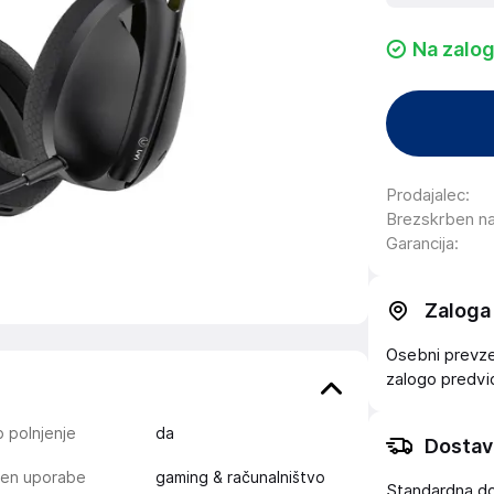
Na zalog
Prodajalec
:
Brezskrben n
Garancija
:
Zaloga
Osebni prevzem
zalogo
predv
o polnjenje
da
Dostav
en uporabe
gaming & računalništvo
Standardna d