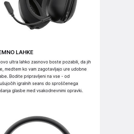
EMNO LAHKE
hovo ultra lahko zasnovo boste pozabili, da jih
te, medtem ko vam zagotavljajo ure udobne
be. Bodite pripravljeni na vse - od
ušujočih igralnih seans do sproščenega
ušanja glasbe med vsakodnevnimi opravki.