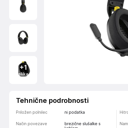
+1
slika
Tehnične podrobnosti
Priložen polnilec
ni podatka
Hitr
Način povezave
brezične slušalke s
Nam