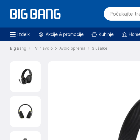
Izdelki
Akcije & promocije
Kuhinje
Home
Big Bang
TV in avdio
Avdio oprema
Slušalke