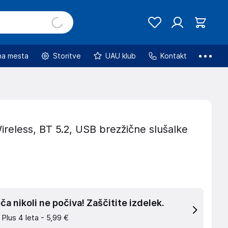
na mesta
Storitve
UAU klub
Kontakt
reless, BT 5.2, USB brezžične slušalke
a nikoli ne počiva! Zaščitite izdelek.
 Plus 4 leta -
5,99 €