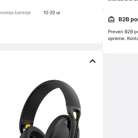
nomija baterije
10-20 ur
B2B po
Preveri B2B p
opreme. Konta