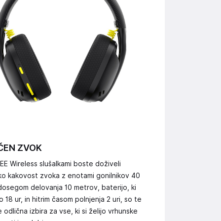
ČEN ZVOK
EE Wireless slušalkami boste doživeli
ko kakovost zvoka z enotami gonilnikov 40
dosegom delovanja 10 metrov, baterijo, ki
o 18 ur, in hitrim časom polnjenja 2 uri, so te
e odlična izbira za vse, ki si želijo vrhunske