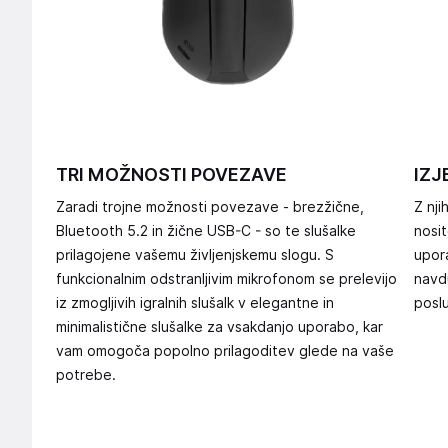
TRI MOŽNOSTI POVEZAVE
IZJ
Zaradi trojne možnosti povezave - brezžične,
Z nji
Bluetooth 5.2 in žične USB-C - so te slušalke
nosi
prilagojene vašemu življenjskemu slogu. S
upora
funkcionalnim odstranljivim mikrofonom se prelevijo
navd
iz zmogljivih igralnih slušalk v elegantne in
posl
minimalistične slušalke za vsakdanjo uporabo, kar
vam omogoča popolno prilagoditev glede na vaše
potrebe.