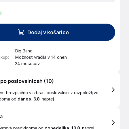
i
Dodaj v košarico
Big Bang
akup
:
Možnost vračila v 14 dneh
24 mesecev
 po poslovalnicah
(10)
 brezplačno v izbrani poslovalnici z razpoložljivo
idoma od
danes, 6.8.
naprej
a
ostava
predvidoma od
ponedeljka, 10.8.
naprej