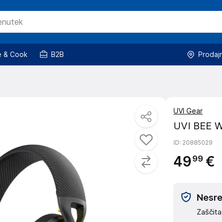
 & Cook
B2B
Prodaj
UVI Gear
UVI BEE Wi
ID
: 20885029
49
€
99
Nesreč
Zaščita