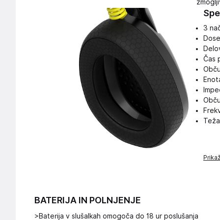
zmoglji
Spe
3 na
Dose
Delov
Čas p
Obču
Enot
Impe
Obču
Frek
Teža
Prika
BATERIJA IN POLNJENJE
>Baterija v slušalkah omogoča do 18 ur poslušanja