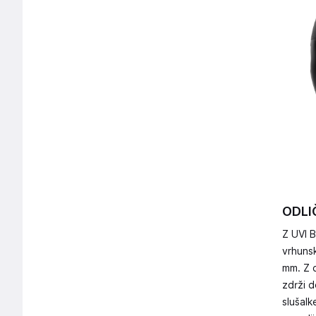
ODLI
Z UVI B
vrhuns
mm. Z 
zdrži d
slušalk