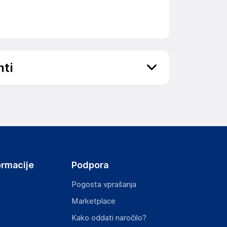
nti
ov, državo in elektronski naslov) povezane s
ormacije
Podpora
Pogosta vprašanja
Marketplace
st izdelka z zahtevanimi predpisi.
Kako oddati naročilo?