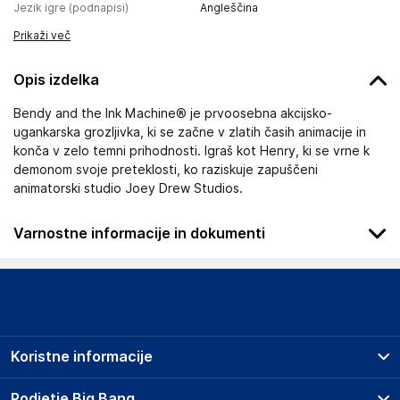
Jezik igre (podnapisi)
Angleščina
Prikaži več
Opis izdelka
Bendy and the Ink Machine® je prvoosebna akcijsko-
ugankarska grozljivka, ki se začne v zlatih časih animacije in
konča v zelo temni prihodnosti. Igraš kot Henry, ki se vrne k
demonom svoje preteklosti, ko raziskuje zapuščeni
animatorski studio Joey Drew Studios.
Varnostne informacije in dokumenti
Podatki o proizvajalcu
Podatki o proizvajalcu vključujejo informacije (naziv, naslov,
državo in elektronski naslov) povezane s proizvajalcem
izdelka.
Koristne informacije
Aldwarden Hill
Aldwarden Hill Knutsford WA16 8LP Cheshire
Prodajna mesta
Podjetje Big Bang