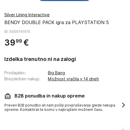
Silver Lining Interactive
BENDY DOUBLE PACK igra za PLAYSTATION 5
ID
: 5000141515
39
€
99
Izdelka trenutno ni na zalogi
Prodajalec
:
Big Bang
Brezskrben nakup
:
Možnost vračila v 14 dneh
B2B ponudba in nakup opreme
Preveri B2B ponudbo ali nam pošlji povpraševanje glede nakupa
opreme. Kontaktirali te bomo v najkrajšem možnem času.