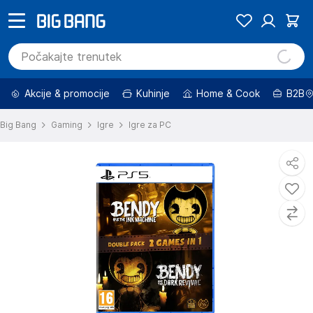
Akcije & promocije
Kuhinje
Home & Cook
B2B
Big Bang
Gaming
Igre
Igre za PC