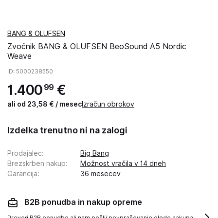
BANG & OLUFSEN
Zvočnik BANG & OLUFSEN BeoSound A5 Nordic
Weave
ID
: 5000238550
1
.
400
€
99
ali od 23,58 € / mesec
Izračun obrokov
Izdelka trenutno ni na zalogi
Prodajalec
:
Big Bang
Brezskrben nakup
:
Možnost vračila v 14 dneh
Garancija
:
36 mesecev
B2B ponudba in nakup opreme
Preveri B2B ponudbo ali nam pošlji povpraševanje glede nakupa