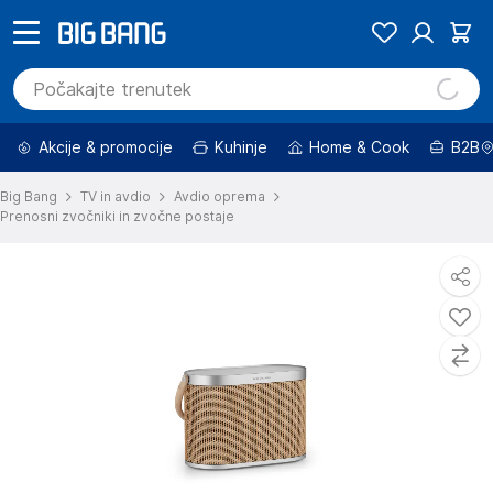
Akcije & promocije
Kuhinje
Home & Cook
B2B
Big Bang
TV in avdio
Avdio oprema
Prenosni zvočniki in zvočne postaje