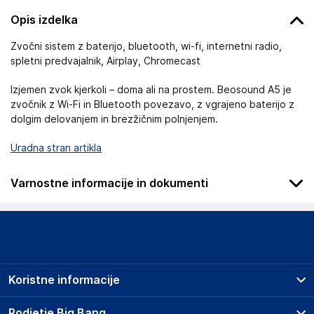
Opis izdelka
Zvočni sistem z baterijo, bluetooth, wi-fi, internetni radio,
spletni predvajalnik, Airplay, Chromecast
Izjemen zvok kjerkoli – doma ali na prostem. Beosound A5 je
zvočnik z Wi-Fi in Bluetooth povezavo, z vgrajeno baterijo z
dolgim delovanjem in brezžičnim polnjenjem.
Uradna stran artikla
Varnostne informacije in dokumenti
Podatki o proizvajalcu
Podatki o proizvajalcu vključujejo informacije (naziv, naslov,
državo in elektronski naslov) povezane s proizvajalcem
izdelka.
Koristne informacije
Bang & Olufsen A/S
Bang og Olufsen Alle 1, 7600 Struer
Prodajna mesta
Podjetje Big Bang