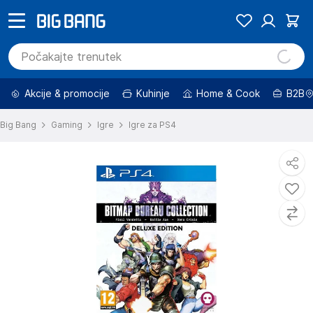
Akcije & promocije
Kuhinje
Home & Cook
B2B
Big Bang
Gaming
Igre
Igre za PS4