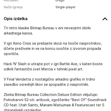
Razvijalec
Drugo
Način igranja
Single-player
Opis izdelka
Tri retro klasike Bitmap Bureau v eni neverjetni zbirki
arkadnega kaosa.
V igri Xeno Crisis se prebijete skozi na tisoče nasprotnikov,
iščete preživele in se na koncu soočite z izvorom propada
oporišča.
Hack 'N' Slash si utirajte pot v igri Battle Axe, v kateri boste
odkrili fantastični svet Mercia v tehniki pixel art.
V Final Vendetta z nostalgično arkadno grafiko in trdno
zasedbo osrednjih likov se spopadite z nasprotniki.
Zbirka Bitmap Bureau Collection Deluxe Edition vključuje:
Polnobarvni 52-str. artbook, zgoščenko "Best Of" Soundtrack
CD feat. Utah Saints, Manami Matsumae & Featurecast ter 5
zbirateljskih razglednic.