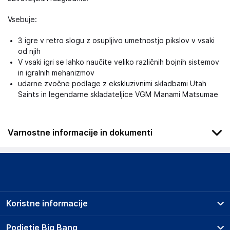
Vsebuje:
3 igre v retro slogu z osupljivo umetnostjo pikslov v vsaki
od njih
V vsaki igri se lahko naučite veliko različnih bojnih sistemov
in igralnih mehanizmov
udarne zvočne podlage z ekskluzivnimi skladbami Utah
Saints in legendarne skladateljice VGM Manami Matsumae
Varnostne informacije in dokumenti
Podatki o proizvajalcu
Podatki o proizvajalcu vključujejo informacije (naziv, naslov,
državo in elektronski naslov) povezane s proizvajalcem
izdelka.
Koristne informacije
Rubber Road Ltd
Attimore Barn, Ridgeway, Welwyn Garden City, Herts, AL7
Prodajna mesta
Podjetje Big Bang