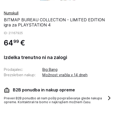
Numskull
BITMAP BUREAU COLLECTION - LIMITED EDITION
igra za PLAYSTATION 4
ID
: 21167925
64
€
99
Izdelka trenutno ni na zalogi
Prodajalec
:
Big Bang
Brezskrben nakup
:
Možnost vračila v 14 dneh
B2B ponudba in nakup opreme
Preveri B2B ponudbo ali nam pošlji povpraševanje glede nakupa
opreme. Kontaktirali te bomo v najkrajšem možnem času.