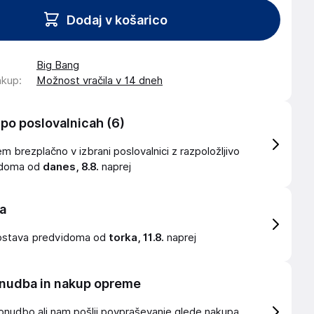
Dodaj v košarico
Big Bang
akup
:
Možnost vračila v 14 dneh
 po poslovalnicah
(6)
 brezplačno v izbrani poslovalnici z razpoložljivo
idoma od
danes, 8.8.
naprej
a
ostava
predvidoma od
torka, 11.8.
naprej
nudba in nakup opreme
onudbo ali nam pošlji povpraševanje glede nakupa