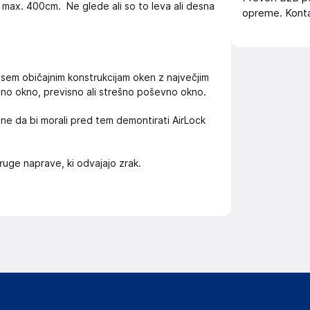
ax. 400cm. Ne glede ali so to leva ali desna
opreme. Konta
vsem običajnim konstrukcijam oken z največjim
lno okno, previsno ali strešno poševno okno.
ne da bi morali pred tem demontirati AirLock
 druge naprave, ki odvajajo zrak.