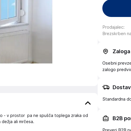
Prodajalec
:
Brezskrben n
Zaloga
Osebni prevzem
zalogo
predv
Dostav
Standardna d
o - v prostor pa ne spušča toplega zraka od
B2B po
 dežja ali mrčesa.
Preveri B2B p