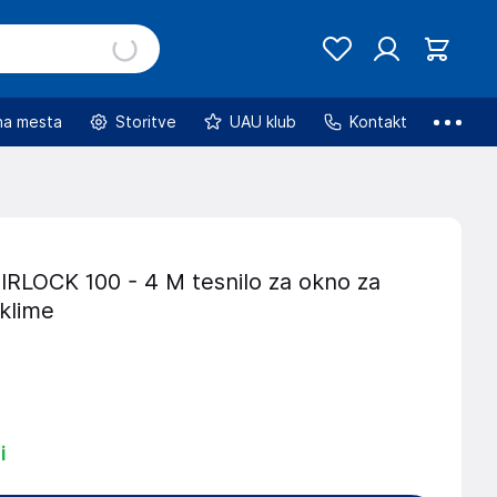
na mesta
Storitve
UAU klub
Kontakt
RLOCK 100 - 4 M tesnilo za okno za
klime
i