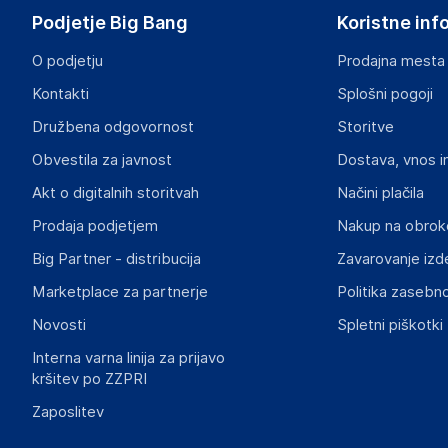
Podjetje Big Bang
Koristne inf
O podjetju
Prodajna mesta
Kontakti
Splošni pogoji
Družbena odgovornost
Storitve
Obvestila za javnost
Dostava, vnos i
Akt o digitalnih storitvah
Načini plačila
Prodaja podjetjem
Nakup na obrok
Big Partner - distribucija
Zavarovanje izd
Marketplace za partnerje
Politika zasebno
Novosti
Spletni piškotki
Interna varna linija za prijavo
kršitev po ZZPRI
Zaposlitev