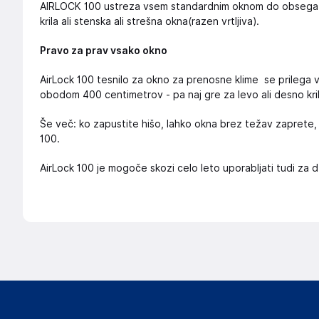
AIRLOCK 100 ustreza vsem standardnim oknom do obsega m
krila ali stenska ali strešna okna(razen vrtljiva).
Pravo za prav vsako okno
AirLock 100 tesnilo za okno za prenosne klime se prilega 
obodom 400 centimetrov - pa naj gre za levo ali desno kri
Še več: ko zapustite hišo, lahko okna brez težav zaprete, 
100.
AirLock 100 je mogoče skozi celo leto uporabljati tudi za