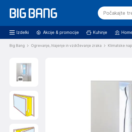
Izdelki
Akcije & promocije
Kuhinje
Home
Big Bang
Ogrevanje, hlajenje in vzdrževanje zraka
Klimatske na