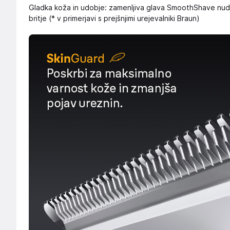
Gladka koža in udobje: zamenljiva glava SmoothShave nudi 
britje (* v primerjavi s prejšnjimi urejevalniki Braun)