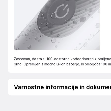
Zasnovan, da traja: 100-odstotno vodoodporen z oprijem
prho. Opremljen z močno Li-ion baterijo, ki omogoča 100 m
Varnostne informacije in dokume
Podatki o proizvajalcu
Podatki o proizvajalcu vključujejo informacije (naziv, nasl
proizvajalcem izdelka.