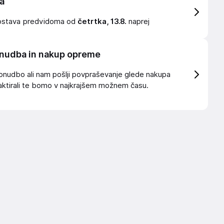
a
ostava
predvidoma od
četrtka, 13.8.
naprej
nudba in nakup opreme
onudbo ali nam pošlji povpraševanje glede nakupa
ktirali te bomo v najkrajšem možnem času.