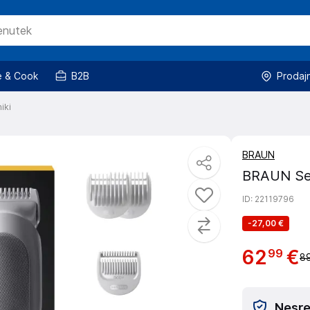
 & Cook
B2B
Prodaj
iki
BRAUN
BRAUN Ser
ID
: 22119796
-
27,00 €
62
€
99
89
Nesreč