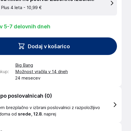
 Plus 4 leta -
10,99 €
 v 5-7 delovnih dneh
Dodaj v košarico
Big Bang
akup
:
Možnost vračila v 14 dneh
24 mesecev
 po poslovalnicah
(0)
 brezplačno v izbrani poslovalnici z razpoložljivo
idoma od
srede, 12.8.
naprej