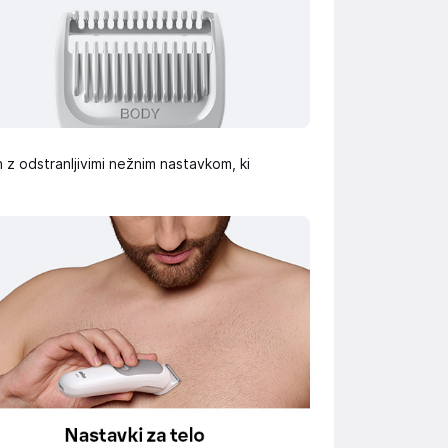
n z odstranljivimi nežnim nastavkom, ki