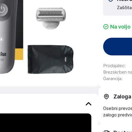
Zaščita
Na voljo
Prodajalec
:
Brezskrben n
Garancija
:
Zaloga
Osebni prevzem
zalogo
predv