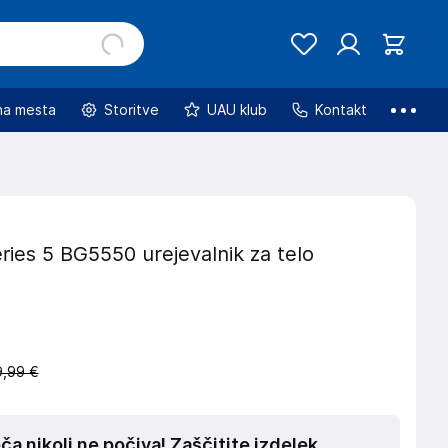
na mesta
Storitve
UAU klub
Kontakt
ies 5 BG5550 urejevalnik za telo
,99 €
a nikoli ne počiva! Zaščitite izdelek.