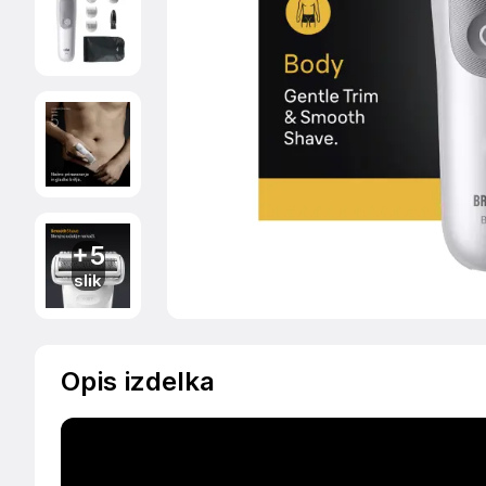
+5
slik
Opis izdelka