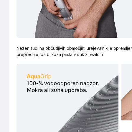
Nežen tudi na občutljivih območjih: urejevalnik je opremlje
preprečuje, da bi koža prišla v stik z rezilom