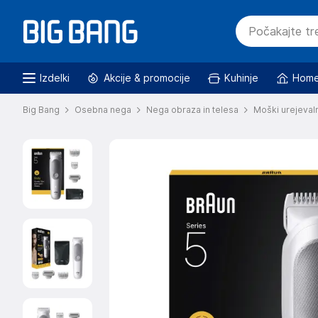
Izdelki
Akcije & promocije
Kuhinje
Home
Big Bang
Osebna nega
Nega obraza in telesa
Moški urejevaln