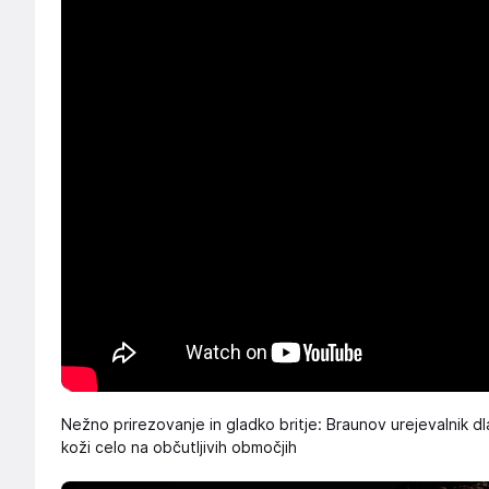
Nežno prirezovanje in gladko britje: Braunov urejevalnik d
koži celo na občutljivih območjih