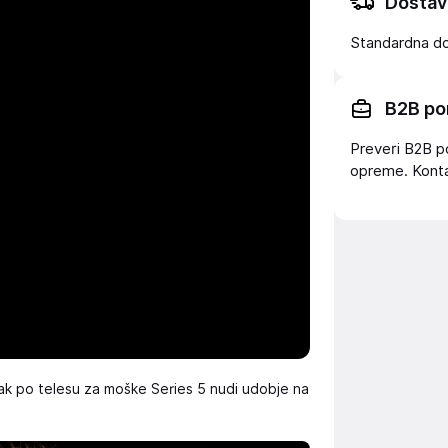
Dostav
Standardna d
B2B po
Preveri B2B p
opreme. Konta
lak po telesu za moške Series 5 nudi udobje na