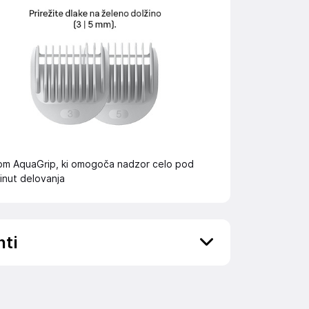
om AquaGrip, ki omogoča nadzor celo pod
inut delovanja
nti
ov, državo in elektronski naslov) povezane s