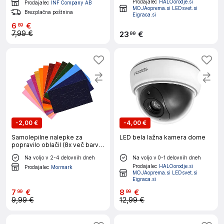
Prodajalec
HALOorodje.si
Prodajalec
INF Company AB
MOJAoprema.si LEDsvet.si
Brezplačna poštnina
Eigraca.si
6
€
69
7,99 €
23
€
99
-
2,00 €
-
4,00 €
Samolepilne nalepke za
LED bela lažna kamera dome
popravilo oblačil (8x več barv) |
ZAKRPKA
Na voljo v 2-4 delovnih dneh
Na voljo v 0-1 delovnih dneh
Prodajalec
HALOorodje.si
Prodajalec
Mormark
MOJAoprema.si LEDsvet.si
Eigraca.si
7
€
8
€
99
99
9,99 €
12,99 €