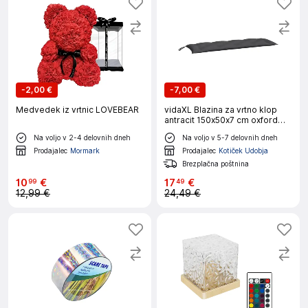
-
2,00 €
-
7,00 €
Medvedek iz vrtnic LOVEBEAR
vidaXL Blazina za vrtno klop
antracit 150x50x7 cm oxford
tkanina
Na voljo v 2-4 delovnih dneh
Na voljo v 5-7 delovnih dneh
Prodajalec
Mormark
Prodajalec
Kotiček Udobja
Brezplačna poštnina
10
€
17
€
99
49
12,99 €
24,49 €