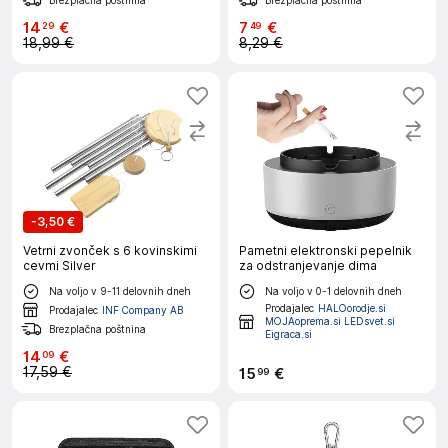
14
€
7
€
29
49
18,99 €
8,29 €
-
3,50 €
Vetrni zvonček s 6 kovinskimi
Pametni elektronski pepelnik
cevmi Silver
za odstranjevanje dima
Na voljo v 9-11 delovnih dneh
Na voljo v 0-1 delovnih dneh
Prodajalec
HALOorodje.si
Prodajalec
INF Company AB
MOJAoprema.si LEDsvet.si
Brezplačna poštnina
Eigraca.si
14
€
09
17,59 €
15
€
99