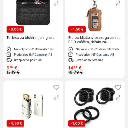
-
3,00 €
-
4,50 €
Torbica za blokiranje signala
Etui za ključe iz pravega usnja,
RFID zaščita, držalo za
avtomobilske ključe z
Na voljo v 9-11 delovnih dneh
Na voljo v 21-23 delovnih dneh
večfunkcijskim obeskom
coffee
Prodajalec
INF Company AB
Prodajalec
INF Company AB
Brezplačna poštnina
Brezplačna poštnina
9
€
14
€
19
29
12,19 €
18,79 €
-
4,90 €
-
1,00 €