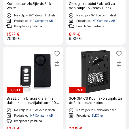
Kompakten zložljiv dežnik
Okrogli karabini / obroči za
White
odpiranje 15 kosov Black
Na voljo v 9-11 delovnih dneh
Na voljo v 9-11 delovnih dneh
Prodajalec
INF Company AB
Prodajalec
INF Company AB
Brezplačna poštnina
Brezplačna poštnina
15
€
8
€
29
39
20,19 €
9,39 €
-
1,50 €
-
1,75 €
Brezžični vibracijski alarm z
SONGMICS Kovinsko stojalo za
daljinskim upravljalnikom 110
dežnike pravokotno
dB Black
Na voljo v 9-11 delovnih dneh
Na voljo v 2-5 delovnih dneh
Prodajalec
INF Company AB
Prodajalec
ELKOtex
Brezplačna poštnina
49
15