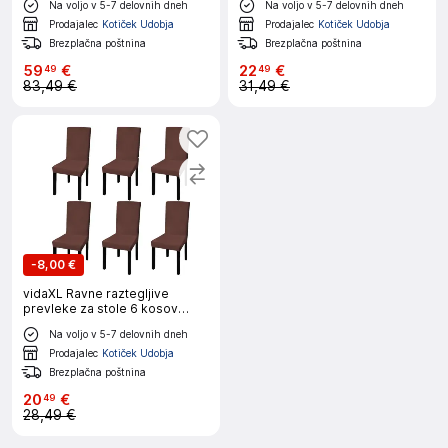
Na voljo v 5-7 delovnih dneh
Na voljo v 5-7 delovnih dneh
Prodajalec
Kotiček Udobja
Prodajalec
Kotiček Udobja
Brezplačna poštnina
Brezplačna poštnina
59
€
22
€
49
49
83,49 €
31,49 €
-
8,00 €
vidaXL Ravne raztegljive
prevleke za stole 6 kosov
rjave
Na voljo v 5-7 delovnih dneh
Prodajalec
Kotiček Udobja
Brezplačna poštnina
20
€
49
28,49 €