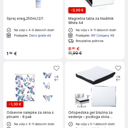
-
3,00 €
Sprej sneg,250ml,12/1
Magnetna tabla za hladilnik
White A4
Na voljo v 4-6 delovnih dneh
Na voljo v 9-11 delovnih dneh
Prodajalec
Denis Igrače old
Prodajalec
INF Company AB
Brezplačna poštnina
8
€
99
11,99 €
1
€
99
-
1,30 €
Odsevne nalepke za okna s
Ortopedska gel blazina za
pticami - 8 pak
sedenje – podloga stola
45x35cm
Na voljo v 9-11 delovnih dneh
Na voljo v 0-1 delovnih dneh