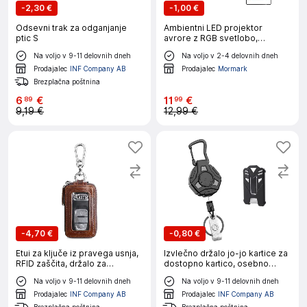
-
2,30 €
-
1,00 €
Odsevni trak za odganjanje
Ambientni LED projektor
ptic S
avrore z RGB svetlobo,
daljinskim upravljanjem in USB
Na voljo v 9-11 delovnih dneh
Na voljo v 2-4 delovnih dneh
napajanjem | AURELME
Prodajalec
INF Company AB
Prodajalec
Mormark
Brezplačna poštnina
6
€
11
€
89
99
9,19 €
12,99 €
-
4,70 €
-
0,80 €
Etui za ključe iz pravega usnja,
Izvlečno držalo jo-jo kartice za
RFID zaščita, držalo za
dostopno kartico, osebno
avtomobilske ključe z
izkaznico Black
Na voljo v 9-11 delovnih dneh
Na voljo v 9-11 delovnih dneh
večfunkcijskim obeskom
Brown
Prodajalec
INF Company AB
Prodajalec
INF Company AB
Brezplačna poštnina
Brezplačna poštnina