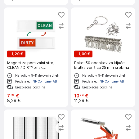
-
1,20 €
-
1,00 €
Magnet za pomivalni stroj
Paket 50 obeskov za ključe
CLEAN / DIRTY znak
kratka verižica 25 mm srebrna
Rdeče/zelen
Na voljo v 9-11 delovnih dneh
Na voljo v 9-11 delovnih dneh
Prodajalec
INF Company AB
Prodajalec
INF Company AB
Brezplačna poštnina
Brezplačna poštnina
7
€
10
€
09
29
8,29 €
11,29 €