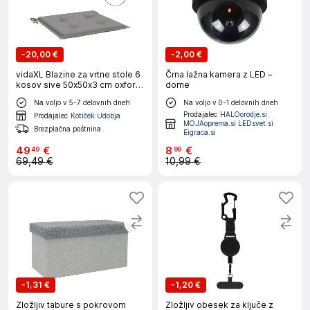
-
20,00 €
-
2,00 €
vidaXL Blazine za vrtne stole 6
Črna lažna kamera z LED –
kosov sive 50x50x3 cm oxford
dome
tkanina
Na voljo v 5-7 delovnih dneh
Na voljo v 0-1 delovnih dneh
Prodajalec
HALOorodje.si
Prodajalec
Kotiček Udobja
MOJAoprema.si LEDsvet.si
Brezplačna poštnina
Eigraca.si
49
€
8
€
49
99
69,49 €
10,99 €
-
1,31 €
-
1,20 €
Zložljiv tabure s pokrovom
Zložljiv obesek za ključe z