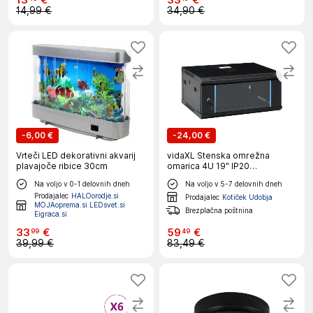
13
€
33
€
14,99 €
34,90 €
-
6,00 €
-
24,00 €
Vrteči LED dekorativni akvarij
vidaXL Stenska omrežna
plavajoče ribice 30cm
omarica 4U 19" IP20
600x450x285 mm
Na voljo v 0-1 delovnih dneh
Na voljo v 5-7 delovnih dneh
Prodajalec
HALOorodje.si
Prodajalec
Kotiček Udobja
MOJAoprema.si LEDsvet.si
Brezplačna poštnina
Eigraca.si
33
€
59
€
99
49
39,99 €
83,49 €