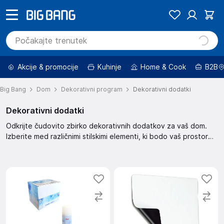
Akcije & promocije
Kuhinje
Home & Cook
B2B
Big Bang
Dom
Dekorativni program
Dekorativni dodatki
Dekorativni dodatki
Odkrijte čudovito zbirko dekorativnih dodatkov za vaš dom.
Izberite med različnimi stilskimi elementi, ki bodo vaš prostor
popestrili in mu dodali osebni pečat. Poskrbite za edinstveno
vzdušje z našimi dekorativnimi dodatki.