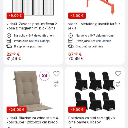
-
9,00 €
-
3,00 €
vidaXL Zavesa proti mrčesu 2
vidaXL Metalec glinastih tarč iz
kosa z magnetnimi bloki črna
jekla
200x80 cm
Na voljo v 5-7 delovnih dneh
Na voljo v 5-7 delovnih dneh
Prodajalec
Kotiček Udobja
Prodajalec
Kotiček Udobja
Brezplačna poštnina
Brezplačna poštnina
22
€
67
€
49
49
31,49 €
70,49 €
-
24,00 €
-
9,00 €
vidaXL Blazine za vrtne stole 4
Pokrivalo za stol raztegljivo
kosi taupe 120x50x3 cm blago
črne barve 6 kosov