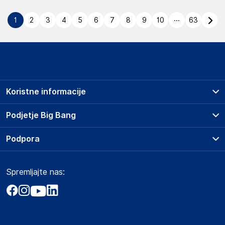
...
1
2
3
4
5
6
7
8
9
10
63
Koristne informacije
Prodajna mesta
Podjetje Big Bang
Splošni pogoji
O podjetju
Podpora
Storitve
Kontakti
Dostava, vnos in odvoz
Pogosta vprašanja
Družbena odgovornost
Načini plačila
Spremljajte nas:
Marketplace
Obvestila za javnost
Nakup na obroke
Kako oddati naročilo?
Akt o digitalnih storitvah
Zavarovanje izdelkov
Vračila in reklamacije
Prodaja podjetjem
Politika zasebnosti
Big Partner - distribucija
Spletni piškotki