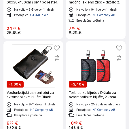
60x30xh30cm / siv / poliester,
močno jekleno žico - držalo za
mdf
ključe proti kraji
Na voljo v 3-5 delovnih dneh
Na voljo v 9-11 delovnih dneh
Prodajalec
KRISTAL d.o.o.
Prodajalec
INF Company AB
Brezplačna poštnina
24
€
7
€
87
09
26,18 €
8,29 €
-
1,00 €
-
3,40 €
Večfunkcijski usnjeni etui za
Torbica za ključe / Držalo za
avtomobilske ključe Black
avtomobilske ključe, 2 kosa
Na voljo v 9-11 delovnih dneh
Na voljo v 21-23 delovnih dneh
Prodajalec
INF Company AB
Prodajalec
INF Company AB
Brezplačna poštnina
Brezplačna poštnina
9
€
10
€
39
69
10,39 €
14,09 €