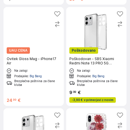
UAU CENA
Poškodovano
Ovitek Gloss Mag - iPhone17
Poškodovan - SBS Xiaomi
Air
Redmi Note 13 PRO 5G
prozoren ovitek
Na zalogi
Na zalogi
Prodajalec
Big Bang
Prodajalec
Big Bang
Brezplačna poštnina za člane
Brezplačna poštnina za člane
kluba
kluba
9
€
09
24
€
99
-
3,90 €
v primerjavi z novim