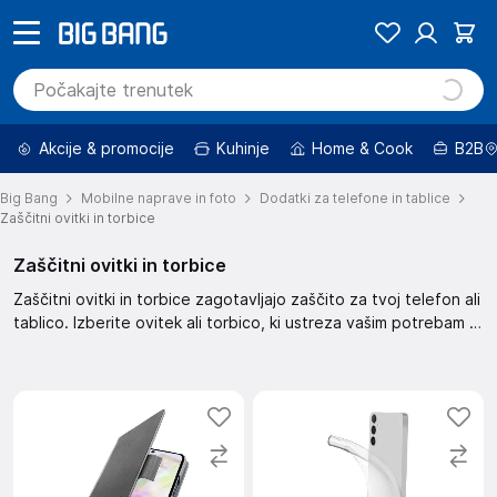
Akcije & promocije
Kuhinje
Home & Cook
B2B
Big Bang
Mobilne naprave in foto
Dodatki za telefone in tablice
Zaščitni ovitki in torbice
Zaščitni ovitki in torbice
Zaščitni ovitki in torbice zagotavljajo zaščito za tvoj telefon ali
tablico. Izberite ovitek ali torbico, ki ustreza vašim potrebam in
stilu. Omogočajo zaščito pred praskami in udarci, hkrati pa
nudijo eleganten videz.