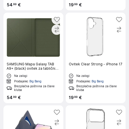
54
€
19
€
99
99
SAMSUNG Mapa Galaxy TAB
Ovitek Clear Strong - iPhone 17
A9+ (black) ovitek za tablični
računalnik
Na zalogi
Na zalogi
Prodajalec
Big Bang
Prodajalec
Big Bang
Brezplačna poštnina za člane
Brezplačna poštnina za člane
kluba
kluba
54
€
19
€
99
99