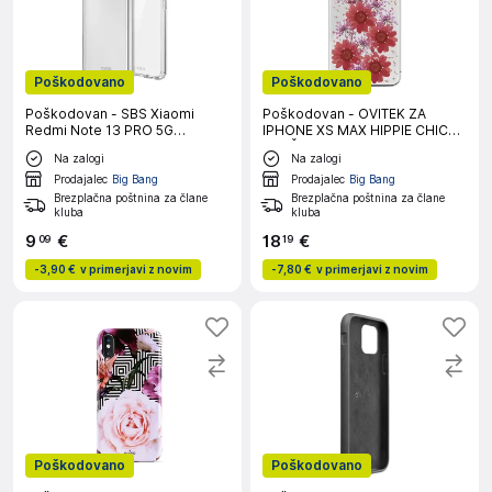
Poškodovano
Poškodovano
Poškodovan - SBS Xiaomi
Poškodovan - OVITEK ZA
Redmi Note 13 PRO 5G
IPHONE XS MAX HIPPIE CHIC
prozoren ovitek
RDEČ PURO
Na zalogi
Na zalogi
Prodajalec
Big Bang
Prodajalec
Big Bang
Brezplačna poštnina za člane
Brezplačna poštnina za člane
kluba
kluba
9
€
18
€
09
19
-
3,90 €
v primerjavi z novim
-
7,80 €
v primerjavi z novim
Poškodovano
Poškodovano