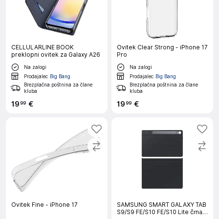
CELLULARLINE BOOK
Ovitek Clear Strong - iPhone 17
preklopni ovitek za Galaxy A26
Pro
Na zalogi
Na zalogi
Prodajalec
Big Bang
Prodajalec
Big Bang
Brezplačna poštnina za člane
Brezplačna poštnina za člane
kluba
kluba
19
€
19
€
99
99
Ovitek Fine - iPhone 17
SAMSUNG SMART GALAXY TAB
S9/S9 FE/S10 FE/S10 Lite črna