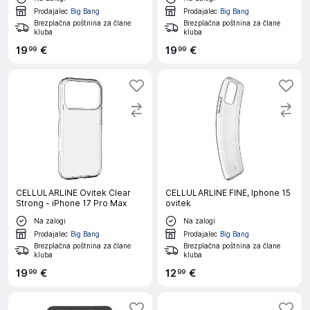
Prodajalec
Big Bang
Prodajalec
Big Bang
Brezplačna poštnina za člane
Brezplačna poštnina za člane
kluba
kluba
19
€
19
€
99
99
CELLULARLINE Ovitek Clear
CELLULARLINE FINE, Iphone 15
Strong - iPhone 17 Pro Max
ovitek
Na zalogi
Na zalogi
Prodajalec
Big Bang
Prodajalec
Big Bang
Brezplačna poštnina za člane
Brezplačna poštnina za člane
kluba
kluba
19
€
12
€
99
99