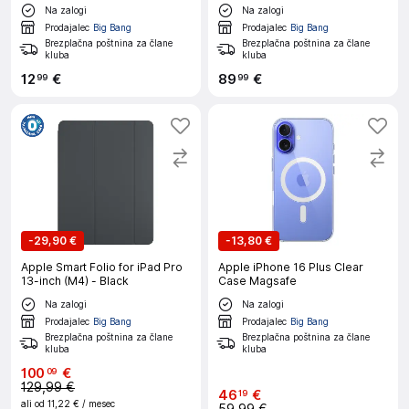
mapa
Na zalogi
Na zalogi
Prodajalec
Big Bang
Prodajalec
Big Bang
Brezplačna poštnina za člane
Brezplačna poštnina za člane
kluba
kluba
12
€
89
€
99
99
-
29,90 €
-
13,80 €
Apple Smart Folio for iPad Pro
Apple iPhone 16 Plus Clear
13-inch (M4) - Black
Case Magsafe
Na zalogi
Na zalogi
Prodajalec
Big Bang
Prodajalec
Big Bang
Brezplačna poštnina za člane
Brezplačna poštnina za člane
kluba
kluba
100
€
09
129,99 €
46
€
19
ali od
11,22 €
/ mesec