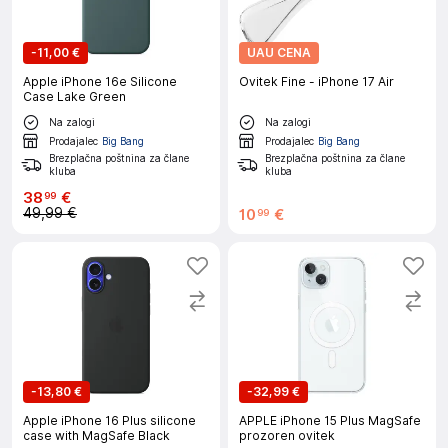
-
11,00 €
UAU CENA
Apple iPhone 16e Silicone
Ovitek Fine - iPhone 17 Air
Case Lake Green
Na zalogi
Na zalogi
Prodajalec
Big Bang
Prodajalec
Big Bang
Brezplačna poštnina za člane
Brezplačna poštnina za člane
kluba
kluba
38
€
99
49,99 €
10
€
99
-
13,80 €
-
32,99 €
Apple iPhone 16 Plus silicone
APPLE iPhone 15 Plus MagSafe
case with MagSafe Black
prozoren ovitek