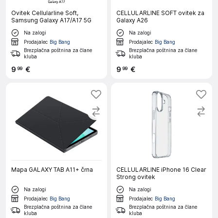
Ovitek Cellularline Soft,
CELLULARLINE SOFT ovitek za
Samsung Galaxy A17/A17 5G
Galaxy A26
Na zalogi
Na zalogi
Prodajalec
Big Bang
Prodajalec
Big Bang
Brezplačna poštnina za člane
Brezplačna poštnina za člane
kluba
kluba
9
€
9
€
99
99
Mapa GALAXY TAB A11+ črna
CELLULARLINE iPhone 16 Clear
Strong ovitek
Na zalogi
Na zalogi
Prodajalec
Big Bang
Prodajalec
Big Bang
Brezplačna poštnina za člane
Brezplačna poštnina za člane
kluba
kluba