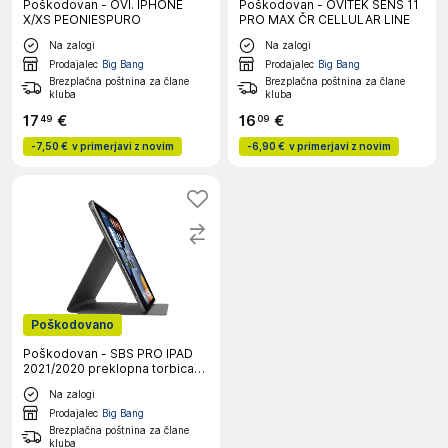
Poškodovan - OVI. IPHONE
Poškodovan - OVITEK SENS 11
X/XS PEONIESPURO
PRO MAX ČR CELLULAR LINE
Na zalogi
Na zalogi
Prodajalec
Big Bang
Prodajalec
Big Bang
Brezplačna poštnina za člane
Brezplačna poštnina za člane
kluba
kluba
17
€
16
€
49
09
-
7,50 €
v primerjavi z novim
-
6,90 €
v primerjavi z novim
Poškodovano
Poškodovan - SBS PRO IPAD
2021/2020 preklopna torbica
črna
Na zalogi
Prodajalec
Big Bang
Brezplačna poštnina za člane
kluba