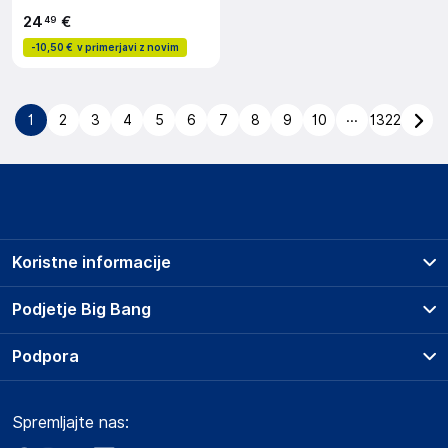
24
€
49
-
10,50 €
v primerjavi z novim
...
1
2
3
4
5
6
7
8
9
10
1322
Koristne informacije
Prodajna mesta
Podjetje Big Bang
Splošni pogoji
O podjetju
Podpora
Storitve
Kontakti
Dostava, vnos in odvoz
Pogosta vprašanja
Družbena odgovornost
Načini plačila
Spremljajte nas:
Marketplace
Obvestila za javnost
Nakup na obroke