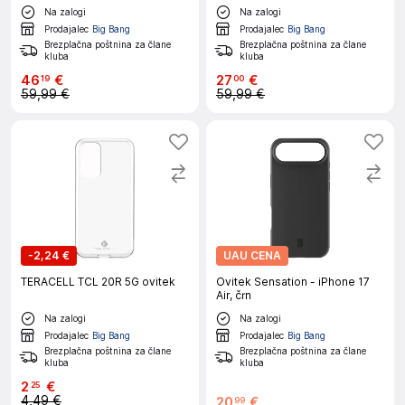
Na zalogi
Na zalogi
Prodajalec
Big Bang
Prodajalec
Big Bang
Brezplačna poštnina za člane
Brezplačna poštnina za člane
kluba
kluba
46
€
27
€
19
00
59,99 €
59,99 €
-
2,24 €
UAU CENA
TERACELL TCL 20R 5G ovitek
Ovitek Sensation - iPhone 17
Air, črn
Na zalogi
Na zalogi
Prodajalec
Big Bang
Prodajalec
Big Bang
Brezplačna poštnina za člane
Brezplačna poštnina za člane
kluba
kluba
2
€
25
4,49 €
20
€
99