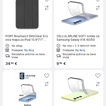
PORT Noumea II SlimClear Eco
CELLULARLINE SOFT ovitek za
siva mapa za iPad 10.9"/11"
Samsung Galaxy A16 4G/5G
(GEN 10/11)
Na zalogi
Na voljo v 2-4 delovnih dneh
Prodajalec
Big Bang
Prodajalec
Big Bang
Brezplačna poštnina za člane
Brezplačna poštnina za člane
kluba
kluba
34
€
9
€
99
99