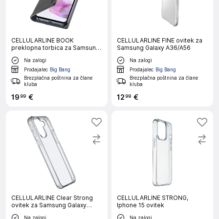
CELLULARLINE BOOK
CELLULARLINE FINE ovitek za
preklopna torbica za Samsung
Samsung Galaxy A36/A56
Galaxy A36/A56
Na zalogi
Na zalogi
Prodajalec
Big Bang
Prodajalec
Big Bang
Brezplačna poštnina za člane
Brezplačna poštnina za člane
kluba
kluba
19
€
12
€
99
99
CELLULARLINE Clear Strong
CELLULARLINE STRONG,
ovitek za Samsung Galaxy
Iphone 15 ovitek
A36/A56
Na zalogi
Na zalogi