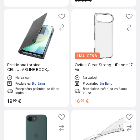
59,99 €
UAU CENA
Preklopna torbica
Ovitek Clear Strong - iPhone 17
CELLULARLINE BOOK,
Air
Samsung Galaxy A17 / A17 5G,
Na zalogi
Na zalogi
črna
Prodajalec
Big Bang
Prodajalec
Big Bang
Brezplačna poštnina za člane
Brezplačna poštnina za člane
kluba
kluba
19
€
16
€
99
99