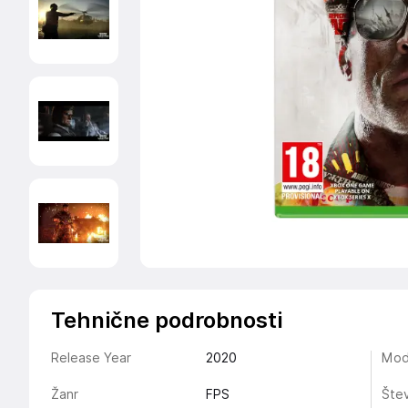
Tehnične podrobnosti
Release Year
2020
Mod
Žanr
FPS
Štev