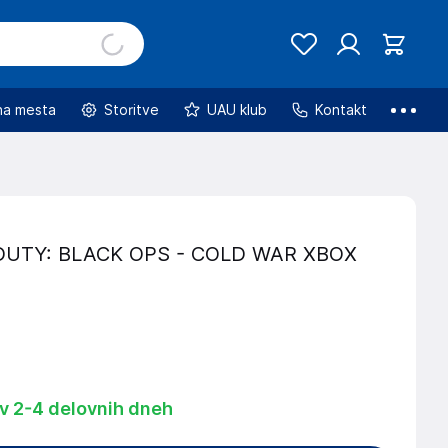
na mesta
Storitve
UAU klub
Kontakt
DUTY: BLACK OPS - COLD WAR XBOX
 v 2-4 delovnih dneh