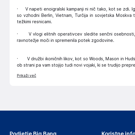
· V napeti enoigralski kampanji ni nič tako, kot se zdi. Ig
so vzhodni Berlin, Vietnam, Turčija in sovjetska Moskva
težkimi resnicami.
· V vlogi elitnih operativcev sledite senčni osebnosti, 
ravnotežje moči in spremenila potek zgodovine.
·
V družbi ikoničnih likov, kot so Woods, Mason in Hudso
ob strani pa vam stojijo tudi novi vojaki, ki se trudijo pre
Prikaži več
Podjetje Big Bang
Koristne inf