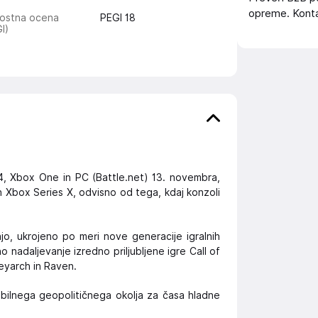
opreme. Konta
rostna ocena
PEGI 18
I)
4, Xbox One in PC (Battle.net) 13. novembra,
in Xbox Series X, odvisno od tega, kdaj konzoli
jo, ukrojeno po meri nove generacije igralnih
nadaljevanje izredno priljubljene igre Call of
reyarch in Raven.
lnega geopolitičnega okolja za časa hladne