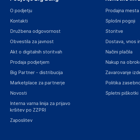
O podjetju
Prodajna mesta
Kontakti
Splošni pogoji
Družbena odgovornost
Storitve
Obvestila za javnost
Dostava, vnos i
Akt o digitalnih storitvah
Načini plačila
Prodaja podjetjem
Nakup na obrok
Big Partner - distribucija
Zavarovanje izd
Marketplace za partnerje
Politika zasebno
Novosti
Spletni piškotki
Interna varna linija za prijavo
kršitev po ZZPRI
Zaposlitev