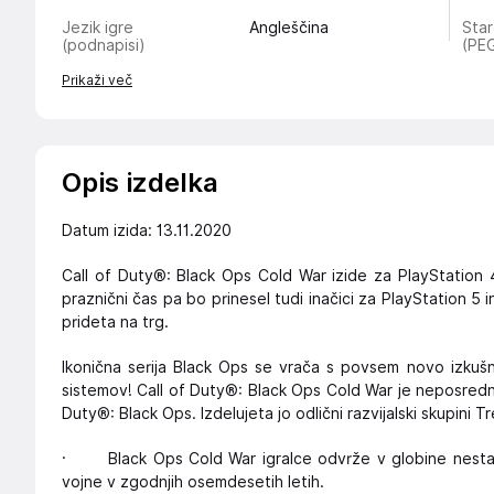
Jezik igre
Angleščina
Sta
(podnapisi)
(PEG
Prikaži več
Opis izdelka
Datum izida: 13.11.2020
Call of Duty®: Black Ops Cold War izide za PlayStation 
praznični čas pa bo prinesel tudi inačici za PlayStation 5 
prideta na trg.
Ikonična serija Black Ops se vrača s povsem novo izkušn
sistemov! Call of Duty®: Black Ops Cold War je neposredno 
Duty®: Black Ops. Izdelujeta jo odlični razvijalski skupini T
· Black Ops Cold War igralce odvrže v globine nestabi
vojne v zgodnjih osemdesetih letih.