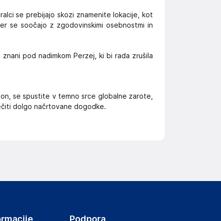
ralci se prebijajo skozi znamenite lokacije, kot
 ter se soočajo z zgodovinskimi osebnostmi in
znani pod nadimkom Perzej, ki bi rada zrušila
n, se spustite v temno srce globalne zarote,
prečiti dolgo načrtovane dogodke.
ormacije
Podpora