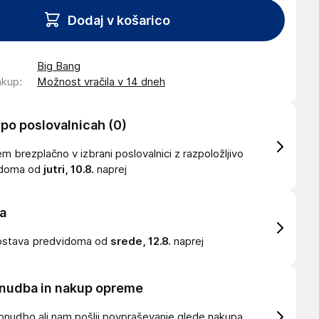
Dodaj v košarico
Big Bang
akup
:
Možnost vračila v 14 dneh
 po poslovalnicah
(0)
 brezplačno v izbrani poslovalnici z razpoložljivo
idoma od
jutri, 10.8.
naprej
a
ostava
predvidoma od
srede, 12.8.
naprej
nudba in nakup opreme
onudbo ali nam pošlji povpraševanje glede nakupa