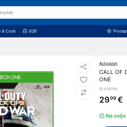
 & Cook
B2B
Prodaj
Activision
CALL OF 
ONE
ID
: 679780
29
€
99
Na voljo