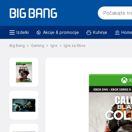
Izdelki
Akcije & promocije
Kuhinje
Home
Big Bang
Gaming
Igre
Igre za Xbox