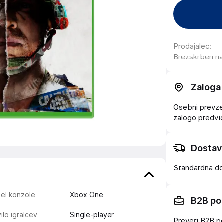
Prodajalec
:
Brezskrben n
Zaloga
Osebni prevzem
zalogo
predv
Dostav
Standardna d
el konzole
Xbox One
B2B po
ilo igralcev
Single-player
Preveri B2B p