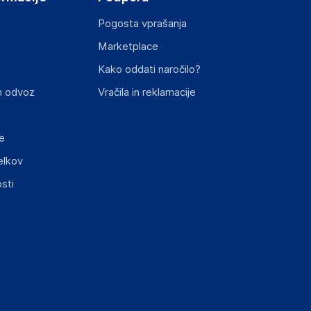
Pogosta vprašanja
Marketplace
Kako oddati naročilo?
n odvoz
Vračila in reklamacije
e
elkov
sti