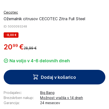
Cecotec
Ožemalnik citrusov CECOTEC Zitra Full Steel
ID
: 5000093248
-
8,00 €
20
€
99
28,99 €
Na voljo v 4-6 delovnih dneh
Dodaj v košarico
Prodajalec
:
Big Bang
Brezskrben nakup
:
Možnost vračila v 14 dneh
Garancija
:
24 mesecev