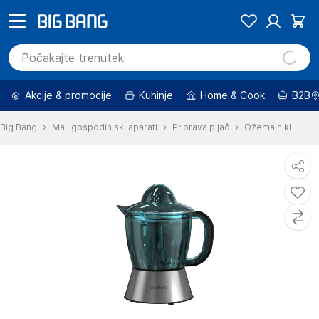
Akcije & promocije
Kuhinje
Home & Cook
B2B
Big Bang
Mali gospodinjski aparati
Priprava pijač
Ožemalniki