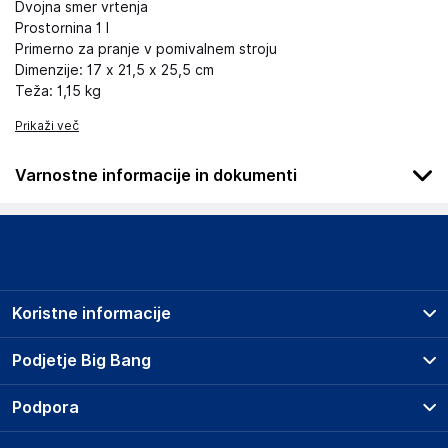
Dvojna smer vrtenja
Prostornina 1 l
Primerno za pranje v pomivalnem stroju
Dimenzije: 17 x 21,5 x 25,5 cm
Teža: 1,15 kg
Prikaži več
Varnostne informacije in dokumenti
Podatki o proizvajalcu
Podatki o proizvajalcu vključujejo informacije (naziv, naslov,
državo in elektronski naslov) povezane s proizvajalcem
izdelka.
Koristne informacije
Cecotec Innovaciones S.L.
Avda. Reyes Católicos, 60, 46910 Alfafar, Valencia
Prodajna mesta
Podjetje Big Bang
Spain
Splošni pogoji
https://cecotec.es/es
O podjetju
Podpora
Storitve
Kontakti
Dostava, vnos in odvoz
Odgovorna oseba v EU
Pogosta vprašanja