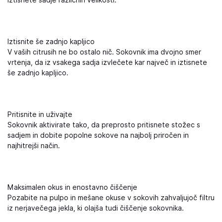
iztisnete sadje različnih velikosti.
Iztisnite še zadnjo kapljico
V vaših citrusih ne bo ostalo nič. Sokovnik ima dvojno smer
vrtenja, da iz vsakega sadja izvlečete kar največ in iztisnete
še zadnjo kapljico.
Pritisnite in uživajte
Sokovnik aktivirate tako, da preprosto pritisnete stožec s
sadjem in dobite popolne sokove na najbolj priročen in
najhitrejši način.
Maksimalen okus in enostavno čiščenje
Pozabite na pulpo in mešane okuse v sokovih zahvaljujoč filtru
iz nerjavečega jekla, ki olajša tudi čiščenje sokovnika.