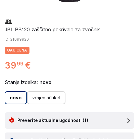
JBL
JBL PB120 zaščitno pokrivalo za zvočnik
ID
: 21699926
UAU CENA
39
€
99
Stanje izdelka:
novo
novo
vrnjen artikel
Preverite aktualne ugodnosti
(1)