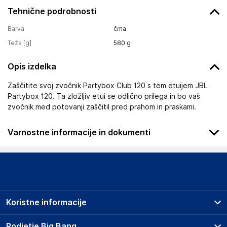
Tehnične podrobnosti
Barva
črna
Teža [g]
580
g
Opis izdelka
Zaščitite svoj zvočnik Partybox Club 120 s tem etuijem JBL
Partybox 120. Ta zložljiv etui se odlično prilega in bo vaš
zvočnik med potovanji zaščitil pred prahom in praskami.
Varnostne informacije in dokumenti
Podatki o proizvajalcu
Podatki o proizvajalcu vključujejo informacije (naziv, naslov,
državo in elektronski naslov) povezane s proizvajalcem
izdelka.
Koristne informacije
HARMAN International Industries, Incorporated
8500 Balboa Boulevard, Northridge, CA 91329
Prodajna mesta
Podjetje Big Bang