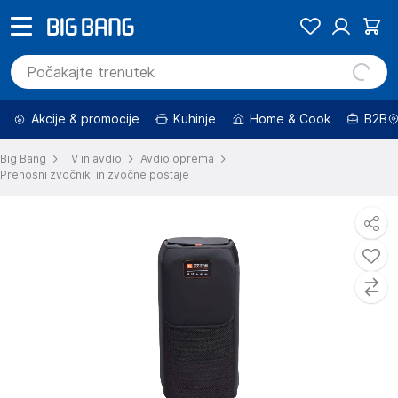
Akcije & promocije
Kuhinje
Home & Cook
B2B
Big Bang
TV in avdio
Avdio oprema
Prenosni zvočniki in zvočne postaje