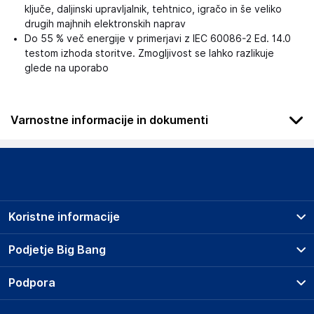
ključe, daljinski upravljalnik, tehtnico, igračo in še veliko
drugih majhnih elektronskih naprav
Do 55 % več energije v primerjavi z IEC 60086-2 Ed. 14.0
testom izhoda storitve. Zmogljivost se lahko razlikuje
glede na uporabo
Varnostne informacije in dokumenti
Podatki o proizvajalcu
Podatki o proizvajalcu vključujejo informacije (naziv, naslov,
državo in elektronski naslov) povezane s proizvajalcem
izdelka.
Koristne informacije
VARTA Consumer Batteries GmbH & Co. KGaA
73479
Prodajna mesta
Podjetje Big Bang
DE
Splošni pogoji
kontakt@manada.pl
O podjetju
Podpora
Storitve
Kontakti
Dostava, vnos in odvoz
Odgovorna oseba v EU
Pogosta vprašanja