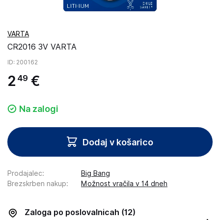
VARTA
CR2016 3V VARTA
ID
: 200162
2
€
49
Na zalogi
Dodaj v košarico
Prodajalec
:
Big Bang
Brezskrben nakup
:
Možnost vračila v 14 dneh
Zaloga po poslovalnicah
(12)