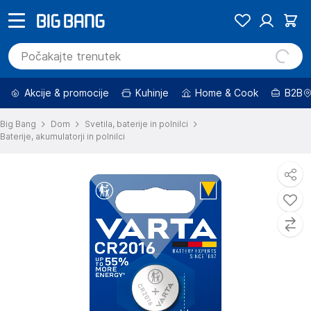
Akcije & promocije
Kuhinje
Home & Cook
B2B
Big Bang
Dom
Svetila, baterije in polnilci
Baterije, akumulatorji in polnilci