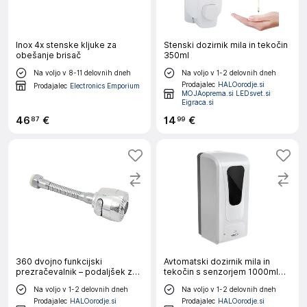
Inox 4x stenske kljuke za
Stenski dozirnik mila in tekočin
obešanje brisač
350ml
Na voljo v 8-11 delovnih dneh
Na voljo v 1-2 delovnih dneh
Prodajalec
HALOorodje.si
Prodajalec
Electronics Emporium
MOJAoprema.si LEDsvet.si
Eigraca.si
46
€
14
€
87
99
360 dvojno funkcijski
Avtomatski dozirnik mila in
prezračevalnik – podaljšek za
tekočin s senzorjem 1000ml
pipo
stenski
Na voljo v 1-2 delovnih dneh
Na voljo v 1-2 delovnih dneh
Prodajalec
HALOorodje.si
Prodajalec
HALOorodje.si