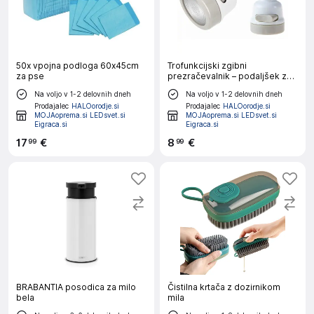
50x vpojna podloga 60x45cm
Trofunkcijski zgibni
za pse
prezračevalnik – podaljšek za
pipo
Na voljo v 1-2 delovnih dneh
Na voljo v 1-2 delovnih dneh
Prodajalec
HALOorodje.si
Prodajalec
HALOorodje.si
MOJAoprema.si LEDsvet.si
MOJAoprema.si LEDsvet.si
Eigraca.si
Eigraca.si
17
€
8
€
99
99
BRABANTIA posodica za milo
Čistilna krtača z dozirnikom
bela
mila