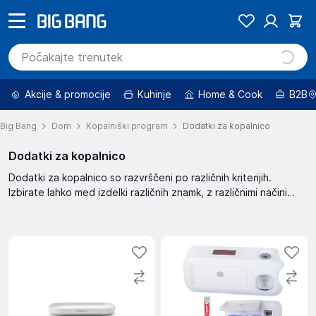
Akcije & promocije
Kuhinje
Home & Cook
B2B
Big Bang
Dom
Kopalniški program
Dodatki za kopalnico
Dodatki za kopalnico
Dodatki za kopalnico so razvrščeni po različnih kriterijih.
Izbirate lahko med izdelki različnih znamk, z različnimi načini
namestitve in barvami. Na voljo so izdelki z različnimi funkcijami,
vključno z RGB osvetlitvijo. Iskanje med 113 rezultati je olajšano
s filtriranjem po ceni in drugih lastnostih.