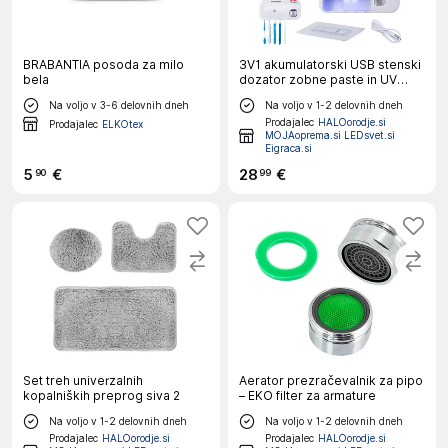
BRABANTIA posoda za milo
3V1 akumulatorski USB stenski
bela
dozator zobne paste in UV
sterilizator krtačk
Na voljo v 3-6 delovnih dneh
Na voljo v 1-2 delovnih dneh
Prodajalec
HALOorodje.si
Prodajalec
ELKOtex
MOJAoprema.si LEDsvet.si
Eigraca.si
5
€
28
€
90
99
Set treh univerzalnih
Aerator prezračevalnik za pipo
kopalniških preprog siva 2
– EKO filter za armature
Na voljo v 1-2 delovnih dneh
Na voljo v 1-2 delovnih dneh
Prodajalec
HALOorodje.si
Prodajalec
HALOorodje.si