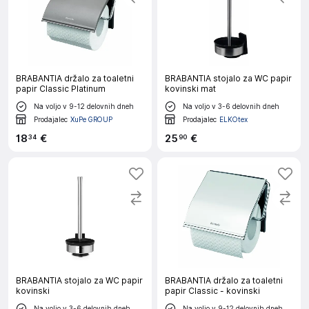
BRABANTIA držalo za toaletni
BRABANTIA stojalo za WC papir
papir Classic Platinum
kovinski mat
Na voljo v 9-12 delovnih dneh
Na voljo v 3-6 delovnih dneh
Prodajalec
XuPe GROUP
Prodajalec
ELKOtex
18
€
25
€
34
90
BRABANTIA stojalo za WC papir
BRABANTIA držalo za toaletni
kovinski
papir Classic - kovinski
Na voljo v 3-6 delovnih dneh
Na voljo v 9-12 delovnih dneh