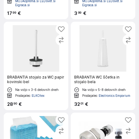
MOJAoprema.si LEDsvet.si
MOJAoprema.si LEDsvet.si
Eigraca.si
Eigraca.si
17
€
3
€
99
99
BRABANTIA stojalo za WC papir
BRABANTIA WC ščetka in
kovinski bel
stojalo bela
Na voljo v 3-6 delovnih dneh
Na voljo v 5-8 delovnih dneh
Prodajalec
ELKOtex
Prodajalec
Electronics Emporium
28
€
32
€
90
01