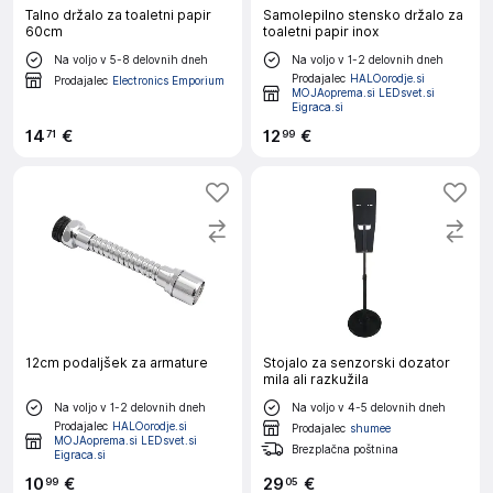
Talno držalo za toaletni papir
Samolepilno stensko držalo za
60cm
toaletni papir inox
Na voljo v 5-8 delovnih dneh
Na voljo v 1-2 delovnih dneh
Prodajalec
HALOorodje.si
Prodajalec
Electronics Emporium
MOJAoprema.si LEDsvet.si
Eigraca.si
14
€
12
€
71
99
12cm podaljšek za armature
Stojalo za senzorski dozator
mila ali razkužila
Na voljo v 1-2 delovnih dneh
Na voljo v 4-5 delovnih dneh
Prodajalec
HALOorodje.si
Prodajalec
shumee
MOJAoprema.si LEDsvet.si
Brezplačna poštnina
Eigraca.si
10
€
29
€
99
05