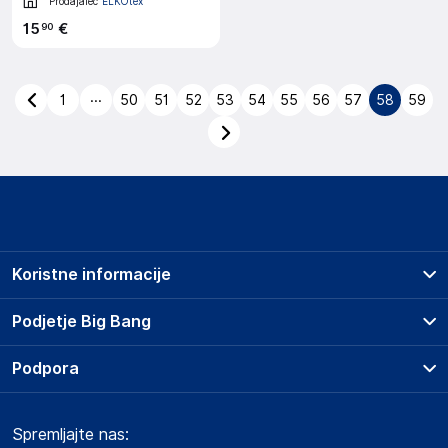
Prodajalec
ELKOtex
15
€
90
...
1
50
51
52
53
54
55
56
57
58
59
Koristne informacije
Prodajna mesta
Podjetje Big Bang
Splošni pogoji
O podjetju
Podpora
Storitve
Kontakti
Dostava, vnos in odvoz
Pogosta vprašanja
Družbena odgovornost
Načini plačila
Spremljajte nas:
Marketplace
Obvestila za javnost