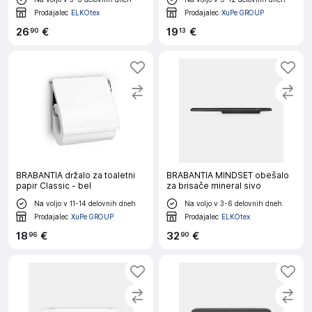
Prodajalec
ELKOtex
Prodajalec
XuPe GROUP
26
€
19
€
90
13
BRABANTIA držalo za toaletni
BRABANTIA MINDSET obešalo
papir Classic - bel
za brisače mineral sivo
Na voljo v 11-14 delovnih dneh
Na voljo v 3-6 delovnih dneh
Prodajalec
XuPe GROUP
Prodajalec
ELKOtex
18
€
32
€
96
90