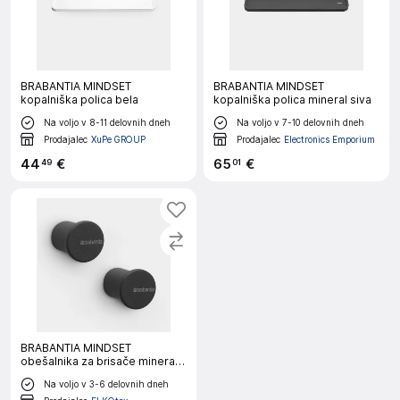
BRABANTIA MINDSET
BRABANTIA MINDSET
kopalniška polica bela
kopalniška polica mineral siva
Na voljo v 8-11 delovnih dneh
Na voljo v 7-10 delovnih dneh
Prodajalec
XuPe GROUP
Prodajalec
Electronics Emporium
44
€
65
€
49
01
BRABANTIA MINDSET
obešalnika za brisače mineral
siva
Na voljo v 3-6 delovnih dneh