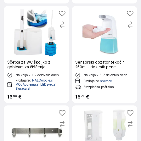
Ščetka za WC školjko z
Senzorski dozator tekočin
gobicam za čiščenje
250ml – dozirnik pene
Na voljo v 1-2 delovnih dneh
Na voljo v 6-7 delovnih dneh
Prodajalec
HALOorodje.si
Prodajalec
shumee
MOJAoprema.si LEDsvet.si
Brezplačna poštnina
Eigraca.si
16
€
15
€
99
73