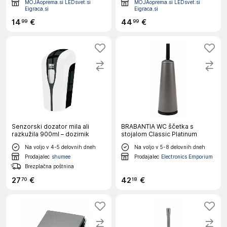
MOJAoprema.si LEDsvet.si
MOJAoprema.si LEDsvet.si
Eigraca.si
Eigraca.si
14
€
44
€
99
99
Senzorski dozator mila ali
BRABANTIA WC ščetka s
razkužila 900ml – dozirnik
stojalom Classic Platinum
Na voljo v 4-5 delovnih dneh
Na voljo v 5-8 delovnih dneh
Prodajalec
shumee
Prodajalec
Electronics Emporium
Brezplačna poštnina
27
€
42
€
70
18