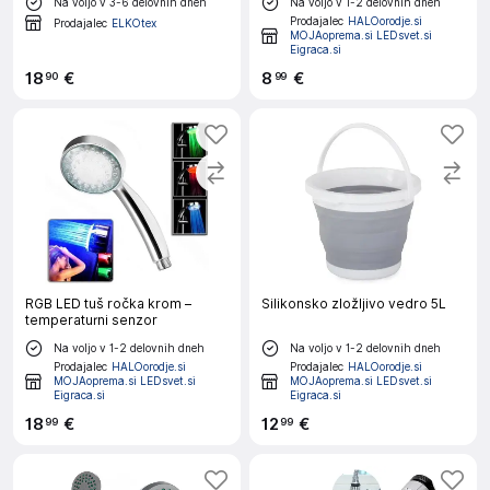
Na voljo v 3-6 delovnih dneh
Na voljo v 1-2 delovnih dneh
Prodajalec
HALOorodje.si
Prodajalec
ELKOtex
MOJAoprema.si LEDsvet.si
Eigraca.si
18
€
8
€
90
99
RGB LED tuš ročka krom –
Silikonsko zložljivo vedro 5L
temperaturni senzor
Na voljo v 1-2 delovnih dneh
Na voljo v 1-2 delovnih dneh
Prodajalec
HALOorodje.si
Prodajalec
HALOorodje.si
MOJAoprema.si LEDsvet.si
MOJAoprema.si LEDsvet.si
Eigraca.si
Eigraca.si
18
€
12
€
99
99