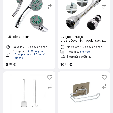
Tuš ročka 18cm
Dvojno funkcijski
prezračevalnik – podaljšek za
pipo 13cm
Na voljo v 1-2 delovnih dneh
Na voljo v 4-5 delovnih dneh
Prodajalec
HALOorodje.si
Prodajalec
shumee
MOJAoprema.si LEDsvet.si
Brezplačna poštnina
Eigraca.si
8
€
10
€
99
89