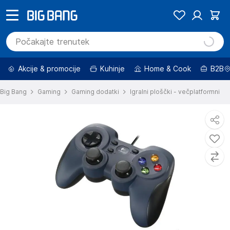
Akcije & promocije
Kuhinje
Home & Cook
B2B
Big Bang
Gaming
Gaming dodatki
Igralni ploščki - večplatformni