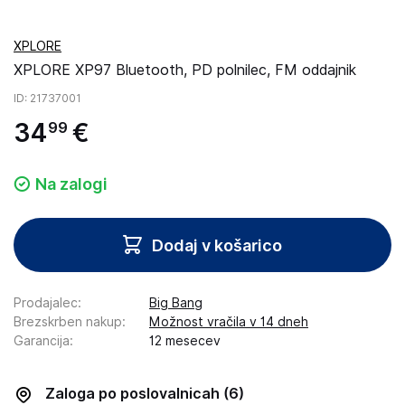
XPLORE
XPLORE XP97 Bluetooth, PD polnilec, FM oddajnik
ID
: 21737001
34
€
99
Na zalogi
Dodaj v košarico
Prodajalec
:
Big Bang
Brezskrben nakup
:
Možnost vračila v 14 dneh
Garancija
:
12 mesecev
Zaloga po poslovalnicah
(6)