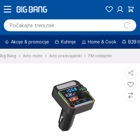
Akcije & promocije
Kuhinje
Home & Cook
B2B
Big Bang
Avto-moto
Avto predvajalniki
FM oddajniki