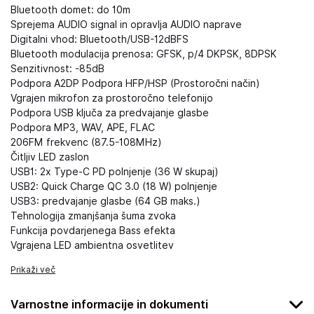
Bluetooth domet: do 10m
Sprejema AUDIO signal in opravlja AUDIO naprave
Digitalni vhod: Bluetooth/USB-12dBFS
Bluetooth modulacija prenosa: GFSK, p/4 DKPSK, 8DPSK
Senzitivnost: -85dB
Podpora A2DP Podpora HFP/HSP (Prostoročni način)
Vgrajen mikrofon za prostoročno telefonijo
Podpora USB ključa za predvajanje glasbe
Podpora MP3, WAV, APE, FLAC
206FM frekvenc (87.5-108MHz)
Čitljiv LED zaslon
USB1: 2x Type-C PD polnjenje (36 W skupaj)
USB2: Quick Charge QC 3.0 (18 W) polnjenje
USB3: predvajanje glasbe (64 GB maks.)
Tehnologija zmanjšanja šuma zvoka
Funkcija povdarjenega Bass efekta
Vgrajena LED ambientna osvetlitev
Prikaži več
Varnostne informacije in dokumenti