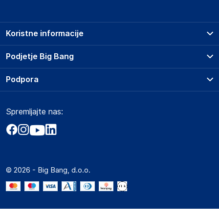
Koristne informacije
Prodajna mesta
Podjetje Big Bang
Splošni pogoji
O podjetju
Podpora
Storitve
Kontakti
Dostava, vnos in odvoz
Pogosta vprašanja
Družbena odgovornost
Načini plačila
Spremljajte nas:
Marketplace
Obvestila za javnost
Nakup na obroke
Kako oddati naročilo?
Akt o digitalnih storitvah
Zavarovanje izdelkov
Vračila in reklamacije
Prodaja podjetjem
Politika zasebnosti
Big Partner - distribucija
Spletni piškotki
© 2026 - Big Bang, d.o.o.
Marketplace za partnerje
Novosti
Interna varna linija za prijavo kršitev po ZZPRI
Zaposlitev