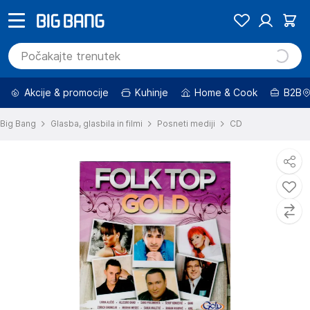
Akcije & promocije
Kuhinje
Home & Cook
B2B
Big Bang
Glasba, glasbila in filmi
Posneti mediji
CD