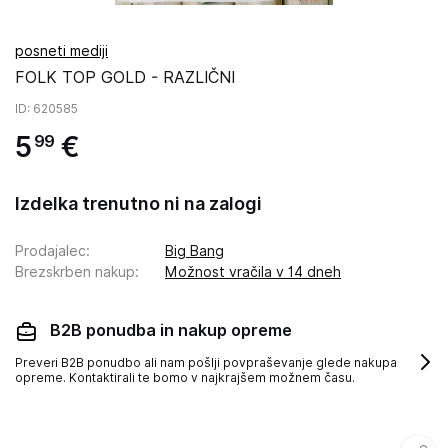
posneti mediji
FOLK TOP GOLD - RAZLIČNI
ID
: 620585
5
€
99
Izdelka trenutno ni na zalogi
Prodajalec
:
Big Bang
Brezskrben nakup
:
Možnost vračila v 14 dneh
B2B ponudba in nakup opreme
Preveri B2B ponudbo ali nam pošlji povpraševanje glede nakupa
opreme. Kontaktirali te bomo v najkrajšem možnem času.