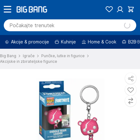
Akcije & promocije
Kuhinje
Home & Cook
B2B
Big Bang
Igrače
Punčke, lutke in figurice
Akcijske in zbirateljske figurice