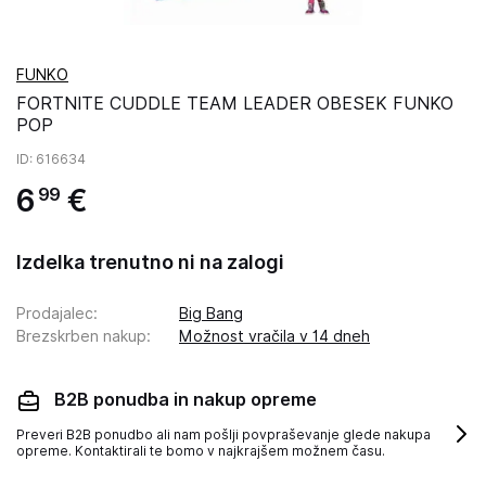
FUNKO
FORTNITE CUDDLE TEAM LEADER OBESEK FUNKO
POP
ID
: 616634
6
€
99
Izdelka trenutno ni na zalogi
Prodajalec
:
Big Bang
Brezskrben nakup
:
Možnost vračila v 14 dneh
B2B ponudba in nakup opreme
Preveri B2B ponudbo ali nam pošlji povpraševanje glede nakupa
opreme. Kontaktirali te bomo v najkrajšem možnem času.