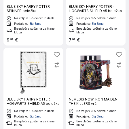
BLUE SKY HARRY POTTER
BLUE SKY HARRY POTTER -
SPINNER beležka
HOGWARTS SHIELD A5 beležka
Na voljo v 3-5 delovnih dneh
Na voljo v 3-5 delovnih dneh
Prodajalec
Big Bang
Prodajalec
Big Bang
Brezplačna poštnina za člane
Brezplačna poštnina za člane
kluba
kluba
9
€
7
€
99
99
BLUE SKY HARRY POTTER
NEMESIS NOW IRON MAIDEN
HOGWARTS SHIELD A5 beležka
THE KILLERS vrč
Na voljo v 3-5 delovnih dneh
Na voljo v 3-5 delovnih dneh
Prodajalec
Big Bang
Prodajalec
Big Bang
Brezplačna poštnina za člane
Brezplačna poštnina za člane
kluba
kluba