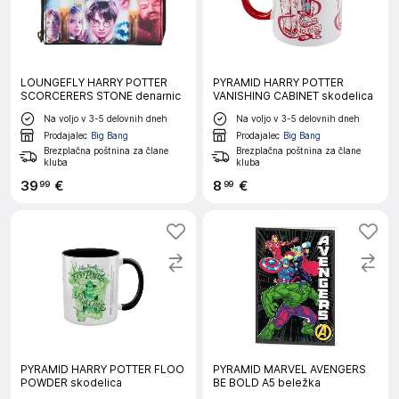
LOUNGEFLY HARRY POTTER
PYRAMID HARRY POTTER
SCORCERERS STONE denarnic
VANISHING CABINET skodelica
Na voljo v 3-5 delovnih dneh
Na voljo v 3-5 delovnih dneh
Prodajalec
Big Bang
Prodajalec
Big Bang
Brezplačna poštnina za člane
Brezplačna poštnina za člane
kluba
kluba
39
€
8
€
99
99
PYRAMID HARRY POTTER FLOO
PYRAMID MARVEL AVENGERS
POWDER skodelica
BE BOLD A5 beležka