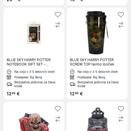
BLUE SKY HARRY POTTER
BLUE SKY HARRY POTTER
NOTEBOOK GIFT SET -
SCREW TOP termo lonček
COLOURFUL CREST
Na voljo v 3-5 delovnih dneh
Na voljo v 3-5 delovnih dneh
Prodajalec
Big Bang
Prodajalec
Big Bang
Brezplačna poštnina za člane
Brezplačna poštnina za člane
kluba
kluba
12
€
12
€
99
99