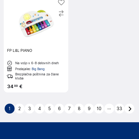
FP L&L PIANO
Na voljo v 6-8 delovnih dneh
Prodajalec
Big Bang
Brezplačna poštnina za člane
kluba
34
€
99
...
1
2
3
4
5
6
7
8
9
10
33