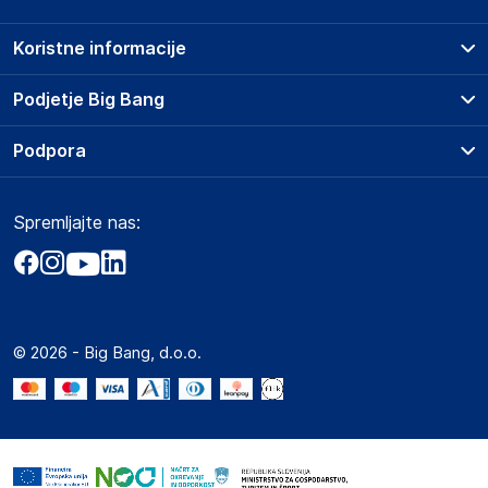
Koristne informacije
Prodajna mesta
Podjetje Big Bang
Splošni pogoji
O podjetju
Podpora
Storitve
Kontakti
Dostava, vnos in odvoz
Pogosta vprašanja
Družbena odgovornost
Načini plačila
Spremljajte nas:
Marketplace
Obvestila za javnost
Nakup na obroke
Kako oddati naročilo?
Akt o digitalnih storitvah
Zavarovanje izdelkov
Vračila in reklamacije
Prodaja podjetjem
Politika zasebnosti
Big Partner - distribucija
Spletni piškotki
© 2026 - Big Bang, d.o.o.
Marketplace za partnerje
Novosti
Interna varna linija za prijavo kršitev po ZZPRI
Zaposlitev