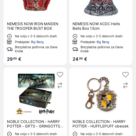
NEMESIS NOW IRON MAIDEN
NEMESIS NOW ACDC Hells
THE TROOPER BUST BOX
Bells Box 13cm
Na voljo v 3-5 delovnih dneh
Na voljo v 3-5 delovnih dneh
Prodajalec
Big Bang
Prodajalec
Big Bang
Brezplačna poštnina za člane
Brezplačna poštnina za člane
kluba
kluba
29
€
24
€
99
99
NOBLE COLLECTION - HARRY
NOBLE COLLECTION - HARRY
POTTER - GIFTS - GRINGOTTS
POTTER - HUFFLEPUFF obesek
BANK ESCAPE 1000PC
Na voljo v 3-5 delovnih dneh
Na voljo v 3-5 delovnih dneh
sestavljanka