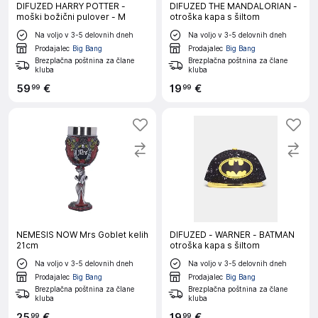
DIFUZED HARRY POTTER -
DIFUZED THE MANDALORIAN -
moški božični pulover - M
otroška kapa s šiltom
Na voljo v 3-5 delovnih dneh
Na voljo v 3-5 delovnih dneh
Prodajalec
Big Bang
Prodajalec
Big Bang
Brezplačna poštnina za člane
Brezplačna poštnina za člane
kluba
kluba
59
€
19
€
99
99
NEMESIS NOW Mrs Goblet kelih
DIFUZED - WARNER - BATMAN
21cm
otroška kapa s šiltom
Na voljo v 3-5 delovnih dneh
Na voljo v 3-5 delovnih dneh
Prodajalec
Big Bang
Prodajalec
Big Bang
Brezplačna poštnina za člane
Brezplačna poštnina za člane
kluba
kluba
25
€
19
€
99
99