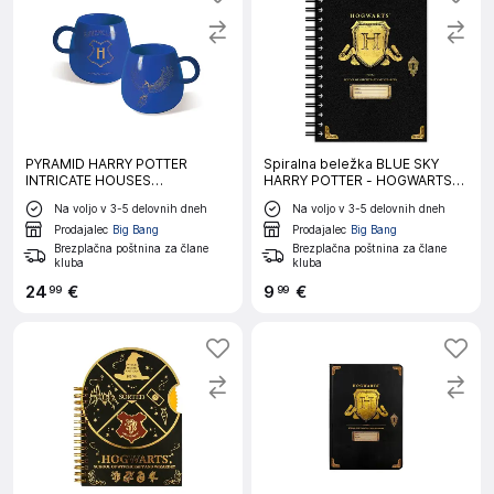
PYRAMID HARRY POTTER
Spiralna beležka BLUE SKY
INTRICATE HOUSES
HARRY POTTER - HOGWARTS
RAVENCLAW skodelica
SHIELD A5
Na voljo v 3-5 delovnih dneh
Na voljo v 3-5 delovnih dneh
Prodajalec
Big Bang
Prodajalec
Big Bang
Brezplačna poštnina za člane
Brezplačna poštnina za člane
kluba
kluba
24
€
9
€
99
99