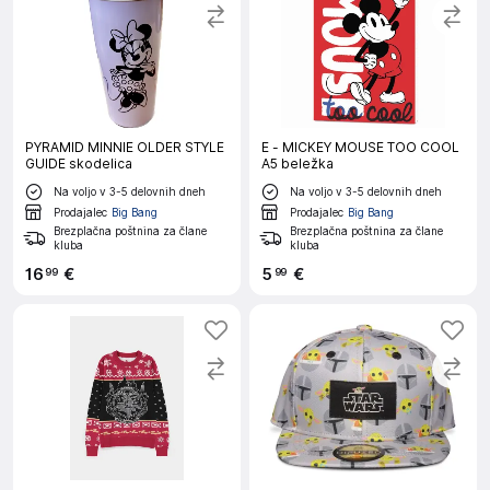
PYRAMID MINNIE OLDER STYLE
E - MICKEY MOUSE TOO COOL
GUIDE skodelica
A5 beležka
Na voljo v 3-5 delovnih dneh
Na voljo v 3-5 delovnih dneh
Prodajalec
Big Bang
Prodajalec
Big Bang
Brezplačna poštnina za člane
Brezplačna poštnina za člane
kluba
kluba
16
€
5
€
99
99