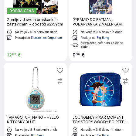
DOBRA CENA
Zemljevid sveta praskanka z
PYRAMID DC BATMAN,
zastavicami + dodatki 82x59cm
POBARVANKA Z NALEPKAMI
Na voljo v 5-8 delovnih dneh
Na voljo v 3-5 delovnih dneh
Prodajalec
Electronics Emporium
Prodajalec
Big Bang
Brezplačna poštnina za člane
kluba
12
€
0
€
82
99
TAMAGOTCHI NANO – HELLO
LOUNGEFLY PIXAR MOMENT
KITTY SKY BLUE
TOY STORY WOODY BO PEEP
peresnica
Na voljo v 3-5 delovnih dneh
Na voljo v 3-5 delovnih dneh
Prodajalec
Big Bang
Prodajalec
Big Bang