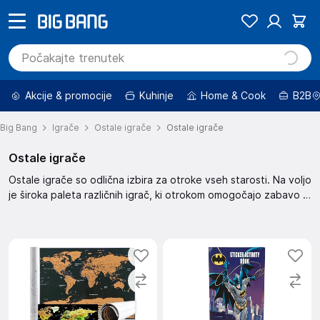
Akcije & promocije
Kuhinje
Home & Cook
B2B
Big Bang
Igrače
Ostale igrače
Ostale igrače
Ostale igrače
Ostale igrače so odlična izbira za otroke vseh starosti. Na voljo
je široka paleta različnih igrač, ki otrokom omogočajo zabavo in
razvijanje različnih veščin. Izbirajte med številnimi možnostmi in
izberite pravo igračo za vašega otroka.