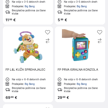
Na voljo v 3-5 delovnih dneh
Na voljo v 3-5 delovnih dneh
Prodajalec
Big Bang
Prodajalec
Big Bang
Brezplačna poštnina za člane
Brezplačna poštnina za člane
kluba
kluba
11
€
5
€
99
99
FP L&L KUŽA SPREHAJALEC
FP PRVA IGRALNA KONZOLA
Na voljo v 6-8 delovnih dneh
Na voljo v 6-8 delovnih dneh
Prodajalec
Big Bang
Prodajalec
Big Bang
Brezplačna poštnina za člane
Brezplačna poštnina za člane
kluba
kluba
69
€
29
€
99
99