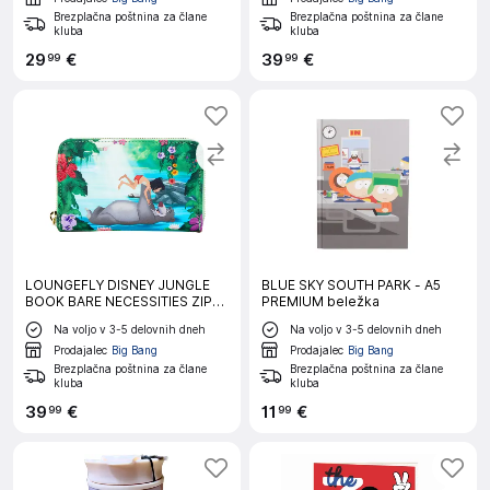
Brezplačna poštnina za člane
Brezplačna poštnina za člane
kluba
kluba
29
€
39
€
99
99
LOUNGEFLY DISNEY JUNGLE
BLUE SKY SOUTH PARK - A5
BOOK BARE NECESSITIES ZIP
PREMIUM beležka
AROUND denarnica
Na voljo v 3-5 delovnih dneh
Na voljo v 3-5 delovnih dneh
Prodajalec
Big Bang
Prodajalec
Big Bang
Brezplačna poštnina za člane
Brezplačna poštnina za člane
kluba
kluba
39
€
11
€
99
99