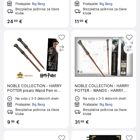
Prodajalec
Big Bang
Prodajalec
Big Bang
Brezplačna poštnina za člane
Brezplačna poštnina za člane
kluba
kluba
24
€
11
€
99
99
NOBLE COLLECTION - HARRY
NOBLE COLLECTION - HARRY
POTTER pisalo Wand Pen in
POTTER - WANDS - HARRY
zaznamek
POTTER čarovniška palica
Na voljo v 3-5 delovnih dneh
Na voljo v 3-5 delovnih dneh
Prodajalec
Big Bang
Prodajalec
Big Bang
Brezplačna poštnina za člane
Brezplačna poštnina za člane
kluba
kluba
9
€
31
€
99
99