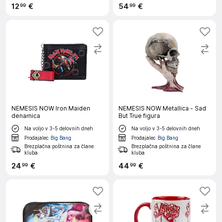
12
€
54
€
99
99
NEMESIS NOW Iron Maiden
NEMESIS NOW Metallica - Sad
denarnica
But True figura
Na voljo v 3-5 delovnih dneh
Na voljo v 3-5 delovnih dneh
Prodajalec
Big Bang
Prodajalec
Big Bang
Brezplačna poštnina za člane
Brezplačna poštnina za člane
kluba
kluba
24
€
44
€
99
99