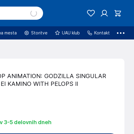
na mesta
Storitve
UAU klub
Kontakt
P ANIMATION: GODZILLA SINGULAR
EI KAMINO WITH PELOPS II
 v 3-5 delovnih dneh