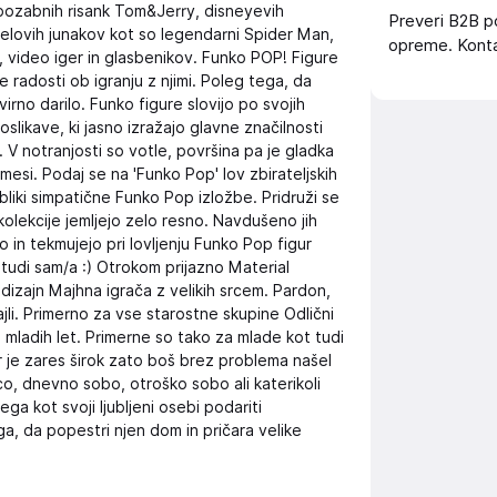
epozabnih risank Tom&Jerry, disneyevih
Preveri B2B p
rvelovih junakov kot so legendarni Spider Man,
opreme. Konta
, video iger in glasbenikov. Funko POP! Figure
 radosti ob igranju z njimi. Poleg tega, da
virno darilo. Funko figure slovijo po svojih
oslikave, ki jasno izražajo glavne značilnosti
. V notranjosti so votle, površina pa je gladka
rimesi. Podaj se na 'Funko Pop' lov zbirateljskih
bliki simpatične Funko Pop izložbe. Pridruži se
kolekcije jemljejo zelo resno. Navdušeno jih
jo in tekmujejo pri lovljenju Funko Pop figur
 tudi sam/a :) Otrokom prijazno Material
 dizajn Majhna igrača z velikih srcem. Pardon,
ajli. Primerno za vse starostne skupine Odlični
n mladih let. Primerne so tako za mlade kot tudi
r je zares širok zato boš brez problema našel
ico, dnevno sobo, otroško sobo ali katerikoli
nega kot svoji ljubljeni osebi podariti
a, da popestri njen dom in pričara velike