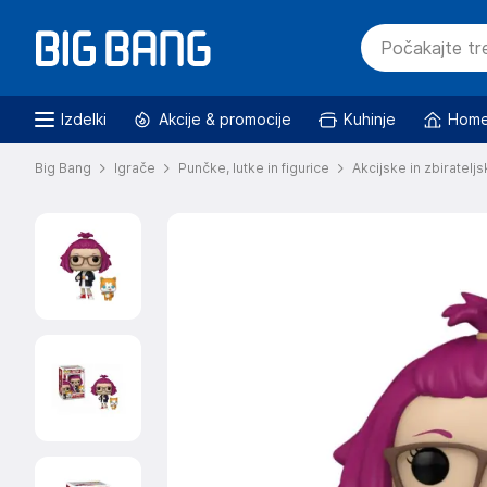
Izdelki
Akcije & promocije
Kuhinje
Home
Big Bang
Igrače
Punčke, lutke in figurice
Akcijske in zbirateljs