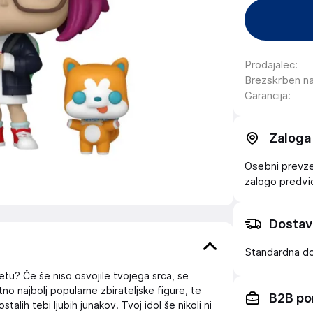
Prodajalec
:
Brezskrben n
Garancija
:
Zaloga
Osebni prevzem
zalogo
predv
Dostav
Standardna d
tu? Če še niso osvojile tvojega srca, se
tno najbolj popularne zbirateljske figure, te
B2B po
ostalih tebi ljubih junakov. Tvoj idol še nikoli ni