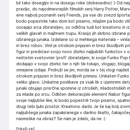
bil tako dosegljiv in na dosegu roke (dobesedno) :) Od n
pravljic, do najodmevnejših filmskih serij Harry Potter, Ma
ene najbolj poznanih serij Friends, pa vse do zvezd športa
bodo popestrile tako dom kot pisarno, mlajšim pa bodo vlile
osvajajo srca zbirateljev, so odlična tudi kot kreativno in iz
velikih glavah in majhnem trupu. Krasijo jih skrbno izbrane p
izbranega junaka. Izdelane so iz mehkega materiala – vinila
in brez robov. Vinil je otrokom prijazen in brez škodljivih p
figur in predstavi svojo novo zbirko najljubših funkotov v o
neštetim svetovnim 'profi' zbirateljem, ki svoje Funko Pop 
dodajajo v svojo zbirko ter o njih tik-tokajo, vlogajo, bloga
omejene izdaje. Pridruži se jim, morda se v tej vlogi najdeš
otrokom prijazen in brez škodljivih primesi. Unikaten Funko
veliko glavo. Unikatne poslikave za vsak lik z izjemnimi det
junaki obujajo prisrčne spomine iz otroških, mladostniških i
za mlade po srcu. Odličen dekoracijski element Nabor figu
svoje najljubše like, ki bodo popestrili tvojo pisarno, spaln
drugi tebi ljubi prostor. Kreativno darilo Je še kaj bolj izvir
najljubšega junaka zapakiranega v darilno škatlo, čakajočeg
nasmeške na obraz? Se nam je zdelo, da ne :)
Prikaži več