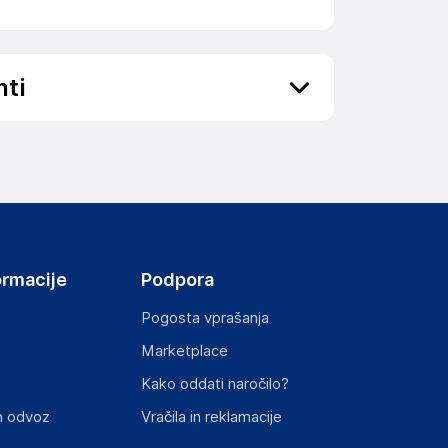
nti
ov, državo in elektronski naslov) povezane s
ormacije
Podpora
Pogosta vprašanja
Marketplace
st izdelka z zahtevanimi predpisi.
Kako oddati naročilo?
n odvoz
Vračila in reklamacije