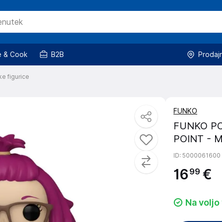
 & Cook
B2B
Prodaj
ke figurice
FUNKO
FUNKO PO
POINT - M
ID
: 5000061600
16
€
99
Na voljo