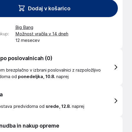
Dodaj v košarico
Big Bang
akup
:
Možnost vračila v 14 dneh
12 mesecev
 po poslovalnicah
(0)
 brezplačno v izbrani poslovalnici z razpoložljivo
idoma od
ponedeljka, 10.8.
naprej
a
ostava
predvidoma od
srede, 12.8.
naprej
nudba in nakup opreme