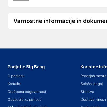
Varnostne informacije in dokume
Podatki o proizvajalcu
Podatki o proizvajalcu vključujejo informacije (naziv, nasl
proizvajalcem izdelka.
Funko LLC
2802 Wetmore Ave; 98201 Everett
USA
Podjetje Big Bang
Koristne inf
https://funko.com/
O podjetju
Prodajna mesta
Odgovorna oseba v EU
Kontakti
Splošni pogoji
Gospodarski subjekt s sedežem v EU, ki zagotavlja skladno
Družbena odgovornost
Storitve
Funko EU, BV
Obvestila za javnost
Dostava, vnos i
Zuidplein 36; 1077 XV Amsterdam