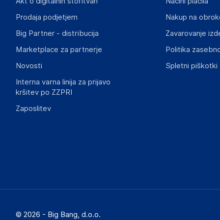
The Netherlands
Akt o digitalnih storitvah
Načini plačila
support@funko.com
Prodaja podjetjem
Nakup na obrok
Big Partner - distribucija
Zavarovanje izd
Slike o varnosti izdelka
Slike o varnosti izdelka vsebujejo opozorila na embalaži izd
Marketplace za partnerje
Politika zasebno
informacije, povezane z določenim izdelkom.
Novosti
Spletni piškotki
Interna varna linija za prijavo
kršitev po ZZPRI
Zaposlitev
© 2026 - Big Bang, d.o.o.