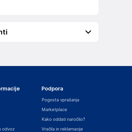
nti
ov, državo in elektronski naslov) povezane s
ormacije
Podpora
Pogosta vprašanja
Marketplace
st izdelka z zahtevanimi predpisi.
Kako oddati naročilo?
n odvoz
Vračila in reklamacije