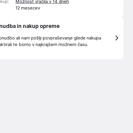
akup
:
Možnost vračila v 14 dneh
12 mesecev
nudba in nakup opreme
onudbo ali nam pošlji povpraševanje glede nakupa
ktirali te bomo v najkrajšem možnem času.