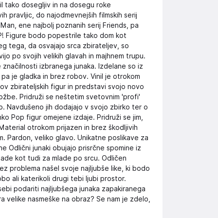
 bil tako dosegljiv in na dosegu roke
pravljic, do najodmevnejših filmskih serij
Man, ene najbolj poznanih serij Friends, pa
P! Figure bodo popestrile tako dom kot
leg tega, da osvajajo srca zbirateljev, so
ovijo po svojih velikih glavah in majhnem trupu.
e značilnosti izbranega junaka. Izdelane so iz
 pa je gladka in brez robov. Vinil je otrokom
lov zbirateljskih figur in predstavi svojo novo
ložbe. Pridruži se neštetim svetovnim 'profi'
no. Navdušeno jih dodajajo v svojo zbirko ter o
unko Pop figur omejene izdaje. Pridruži se jim,
Material otrokom prijazen in brez škodljivih
m. Pardon, veliko glavo. Unikatne poslikave za
ine Odlični junaki obujajo prisrčne spomine iz
mlade kot tudi za mlade po srcu. Odličen
ez problema našel svoje najljubše like, ki bodo
 ali katerikoli drugi tebi ljubi prostor.
 osebi podariti najljubšega junaka zapakiranega
ara velike nasmeške na obraz? Se nam je zdelo,