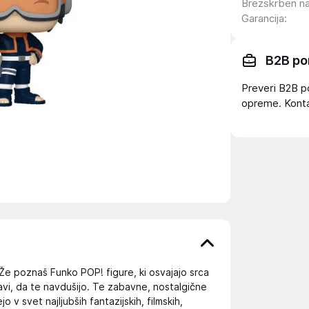
Brezskrben n
Garancija
:
B2B po
Preveri B2B p
opreme. Konta
poznaš Funko POP! figure, ki osvajajo srca
avi, da te navdušijo. Te zabavne, nostalgične
o v svet najljubših fantazijskih, filmskih,