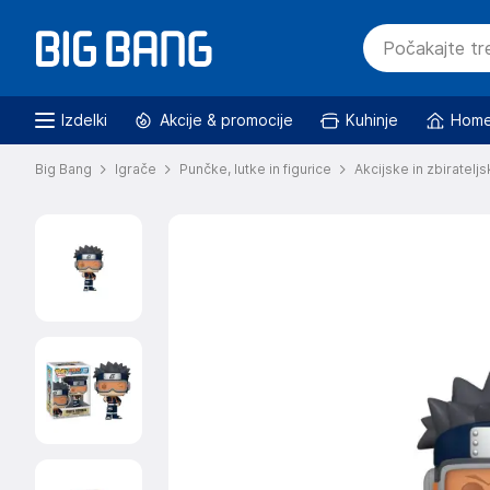
Izdelki
Akcije & promocije
Kuhinje
Home
Big Bang
Igrače
Punčke, lutke in figurice
Akcijske in zbirateljs