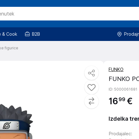
 & Cook
B2B
Prodaj
ke figurice
FUNKO
FUNKO PO
ID
: 5000061681
16
€
99
Izdelka tre
Prodajalec
: