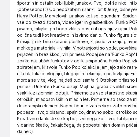
športnih in ostalih tebi ljubih junakov. Tvoj idol še nikoli ni
(dobesedno) :) Od nepozabnih risank Tom&Jerry, disneyevih 
Harry Potter, Marvelovih junakov kot so legendarni Spider 
vse do zvezd športa, video iger in glasbenikov. Funko PO
pisarno, mlajšim pa bodo vlile radosti ob igranju z njimi. Po
odlična tudi kot kreativno in izvirno darilo. Funko figure sl
Krasijo jih skrbno izbrane poslikave, ki jasno izražajo glavn
mehkega materiala – vinila. V notranjosti so votle, površina
prijazen in brez škodljivih primesi. Podaj se na 'Funko Pop' 
zbirko najljubših funkotov v obliki simpatične Funko Pop iz
zbirateljem, ki svoje Funko Pop kolekcije jemljejo zelo res
njih tik-tokajo, vlogajo, blogajo in tekmujejo pri lovljenju F
morda se v tej vlogi najdeš tudi sam/a :) Otrokom prijazno 
primesi. Unikaten Funko dizajn Majhna igrača z velikih srce
vsak lik z izjemnimi detajli. Primerno za vse starostne skup
otroških, mladostniških in mladih let. Primerne so tako za 
dekoracijski element Nabor figur je zares širok zato boš br
popestrili tvojo pisarno, spalnico, dnevno sobo, otroško sobo
Kreativno darilo Je še kaj bolj izvirnega kot svoji ljubljeni
v darilno škatlo, čakajočega, da popestri njen dom in prič
da ne :)