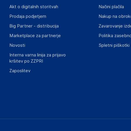
The Netherlands
Akt o digitalnih storitvah
Načini plačila
support@funko.com
Prodaja podjetjem
Nakup na obrok
Big Partner - distribucija
Zavarovanje izd
Slike o varnosti izdelka
Slike o varnosti izdelka vsebujejo opozorila na embalaži izd
Marketplace za partnerje
Politika zasebno
informacije, povezane z določenim izdelkom.
Novosti
Spletni piškotki
Interna varna linija za prijavo
kršitev po ZZPRI
Zaposlitev