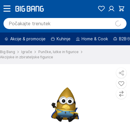
Akcije & promocije
Kuhinje
Home & Cook
B2B
Big Bang
Igrače
Punčke, lutke in figurice
Akcijske in zbirateljske figurice