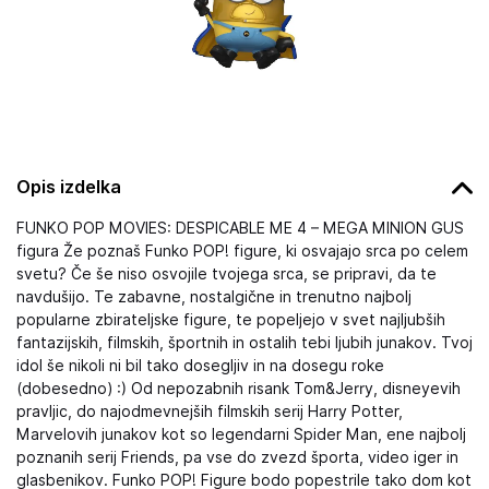
Opis izdelka
FUNKO POP MOVIES: DESPICABLE ME 4 – MEGA MINION GUS
figura Že poznaš Funko POP! figure, ki osvajajo srca po celem
svetu? Če še niso osvojile tvojega srca, se pripravi, da te
navdušijo. Te zabavne, nostalgične in trenutno najbolj
popularne zbirateljske figure, te popeljejo v svet najljubših
fantazijskih, filmskih, športnih in ostalih tebi ljubih junakov. Tvoj
idol še nikoli ni bil tako dosegljiv in na dosegu roke
(dobesedno) :) Od nepozabnih risank Tom&Jerry, disneyevih
pravljic, do najodmevnejših filmskih serij Harry Potter,
Marvelovih junakov kot so legendarni Spider Man, ene najbolj
poznanih serij Friends, pa vse do zvezd športa, video iger in
glasbenikov. Funko POP! Figure bodo popestrile tako dom kot