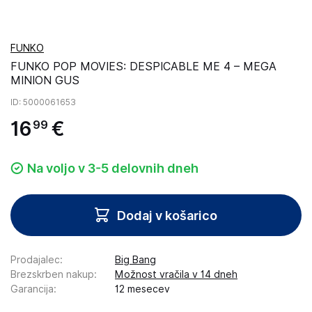
FUNKO
FUNKO POP MOVIES: DESPICABLE ME 4 – MEGA
MINION GUS
ID
: 5000061653
16
€
99
Na voljo v 3-5 delovnih dneh
Dodaj v košarico
Prodajalec
:
Big Bang
Brezskrben nakup
:
Možnost vračila v 14 dneh
Garancija
:
12 mesecev