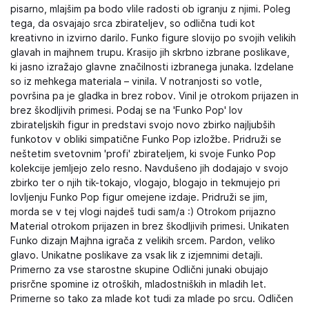
pisarno, mlajšim pa bodo vlile radosti ob igranju z njimi. Poleg
tega, da osvajajo srca zbirateljev, so odlična tudi kot
kreativno in izvirno darilo. Funko figure slovijo po svojih velikih
glavah in majhnem trupu. Krasijo jih skrbno izbrane poslikave,
ki jasno izražajo glavne značilnosti izbranega junaka. Izdelane
so iz mehkega materiala – vinila. V notranjosti so votle,
površina pa je gladka in brez robov. Vinil je otrokom prijazen in
brez škodljivih primesi. Podaj se na 'Funko Pop' lov
zbirateljskih figur in predstavi svojo novo zbirko najljubših
funkotov v obliki simpatične Funko Pop izložbe. Pridruži se
neštetim svetovnim 'profi' zbirateljem, ki svoje Funko Pop
kolekcije jemljejo zelo resno. Navdušeno jih dodajajo v svojo
zbirko ter o njih tik-tokajo, vlogajo, blogajo in tekmujejo pri
lovljenju Funko Pop figur omejene izdaje. Pridruži se jim,
morda se v tej vlogi najdeš tudi sam/a :) Otrokom prijazno
Material otrokom prijazen in brez škodljivih primesi. Unikaten
Funko dizajn Majhna igrača z velikih srcem. Pardon, veliko
glavo. Unikatne poslikave za vsak lik z izjemnimi detajli.
Primerno za vse starostne skupine Odlični junaki obujajo
prisrčne spomine iz otroških, mladostniških in mladih let.
Primerne so tako za mlade kot tudi za mlade po srcu. Odličen