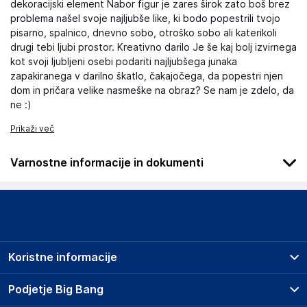
dekoracijski element Nabor figur je zares širok zato boš brez
problema našel svoje najljubše like, ki bodo popestrili tvojo
pisarno, spalnico, dnevno sobo, otroško sobo ali katerikoli
drugi tebi ljubi prostor. Kreativno darilo Je še kaj bolj izvirnega
kot svoji ljubljeni osebi podariti najljubšega junaka
zapakiranega v darilno škatlo, čakajočega, da popestri njen
dom in pričara velike nasmeške na obraz? Se nam je zdelo, da
ne :)
Prikaži več
Varnostne informacije in dokumenti
Podatki o proizvajalcu
Podatki o proizvajalcu vključujejo informacije (naziv, naslov,
državo in elektronski naslov) povezane s proizvajalcem
izdelka.
Koristne informacije
Funko LLC
2802 Wetmore Ave; 98201 Everett
Prodajna mesta
Podjetje Big Bang
USA
Splošni pogoji