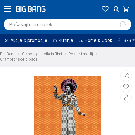
Akcije & promocije
Kuhinje
Home & Cook
B2B
Big Bang
Glasba, glasbila in filmi
Posneti mediji
Gramofonske plošče