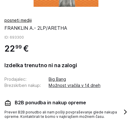
posneti mediji
FRANKLIN A.- 2LP/ARETHA
ID
: 693300
22
€
99
Izdelka trenutno ni na zalogi
Prodajalec
:
Big Bang
Brezskrben nakup
:
Možnost vračila v 14 dneh
B2B ponudba in nakup opreme
Preveri B2B ponudbo ali nam pošlji povpraševanje glede nakupa
opreme. Kontaktirali te bomo v najkrajšem možnem času.