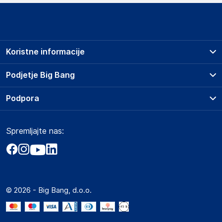
Koristne informacije
Prodajna mesta
Podjetje Big Bang
Splošni pogoji
O podjetju
Podpora
Storitve
Kontakti
Dostava, vnos in odvoz
Pogosta vprašanja
Družbena odgovornost
Načini plačila
Spremljajte nas:
Marketplace
Obvestila za javnost
Nakup na obroke
Kako oddati naročilo?
Akt o digitalnih storitvah
Zavarovanje izdelkov
Vračila in reklamacije
Prodaja podjetjem
Politika zasebnosti
Big Partner - distribucija
Spletni piškotki
© 2026 - Big Bang, d.o.o.
Marketplace za partnerje
Novosti
Interna varna linija za prijavo kršitev po ZZPRI