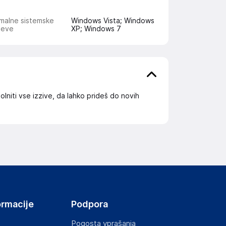
malne sistemske
Windows Vista; Windows
teve
XP; Windows 7
olniti vse izzive, da lahko prideš do novih
ormacije
Podpora
Pogosta vprašanja