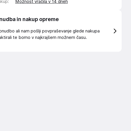
akup
:
Možnost vračila v 14 dneh
nudba in nakup opreme
onudbo ali nam pošlji povpraševanje glede nakupa
ktirali te bomo v najkrajšem možnem času.