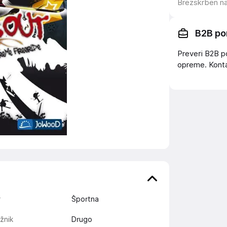
Brezskrben n
B2B po
Preveri B2B p
opreme. Konta
r
Športna
žnik
Drugo