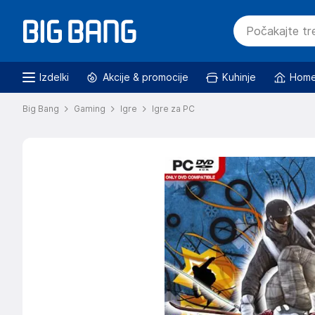
Izdelki
Akcije & promocije
Kuhinje
Home
Big Bang
Gaming
Igre
Igre za PC