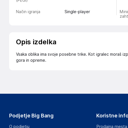
(PEGI)
Način igranja
Single-player
Mini
zah
Opis izdelka
Vsaka oblika ima svoje posebne trike. Kot igralec moraš izp
gora in opreme.
Podjetje Big Bang
Koristne inf
O podjetju
Prodajna mesta