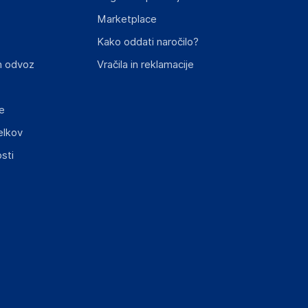
Marketplace
Kako oddati naročilo?
n odvoz
Vračila in reklamacije
e
elkov
sti