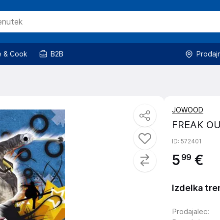
 & Cook
B2B
Prodaj
JOWOOD
FREAK OU
ID
: 572401
5
€
99
Izdelka tre
Prodajalec
: