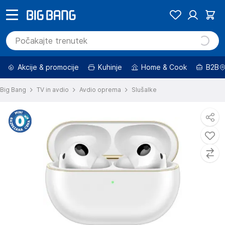
Akcije & promocije
Kuhinje
Home & Cook
B2B
Big Bang
TV in avdio
Avdio oprema
Slušalke