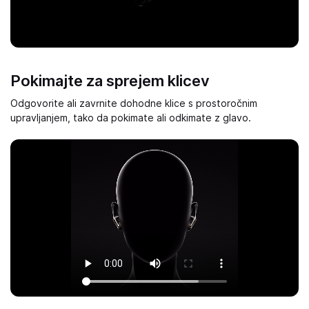
Pokimajte za sprejem klicev
Odgovorite ali zavrnite dohodne klice s prostoročnim
upravljanjem, tako da pokimate ali odkimate z glavo.