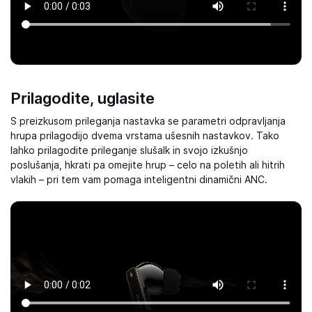
Prilagodite, uglasite
S preizkusom prileganja nastavka se parametri odpravljanja
hrupa prilagodijo dvema vrstama ušesnih nastavkov. Tako
lahko prilagodite prileganje slušalk in svojo izkušnjo
poslušanja, hkrati pa omejite hrup – celo na poletih ali hitrih
vlakih – pri tem vam pomaga inteligentni dinamični ANC.