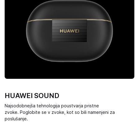
HUAWEI SOUND
Najsodobnejša tehnologija poustvarja pristne
zvoke. Poglobite se v zvoke, kot so bili namenjeni za
poslušanje.