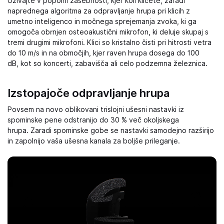
Uživajte v popolni zasebnosti, kjer koli kličete, zaradi
naprednega algoritma za odpravljanje hrupa pri klicih z
umetno inteligenco in močnega sprejemanja zvoka, ki ga
omogoča obrnjen osteoakustični mikrofon, ki deluje skupaj s
tremi drugimi mikrofoni. Klici so kristalno čisti pri hitrosti vetra
do 10 m/s in na območjih, kjer raven hrupa dosega do 100
dB, kot so koncerti, zabavišča ali celo podzemna železnica.
Izstopajoče odpravljanje hrupa
Povsem na novo oblikovani trislojni ušesni nastavki iz
spominske pene odstranijo do 30 % več okoljskega
hrupa. Zaradi spominske gobe se nastavki samodejno razširijo
in zapolnijo vaša ušesna kanala za boljše prileganje.