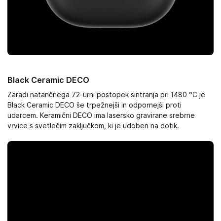
Black Ceramic DECO
Zaradi natančnega 72-urni postopek sintranja pri 1480 °C je
Black Ceramic DECO še trpežnejši in odpornejši proti
udarcem. Keramični DECO ima lasersko gravirane srebrne
vrvice s svetlečim zaključkom, ki je udoben na dotik.