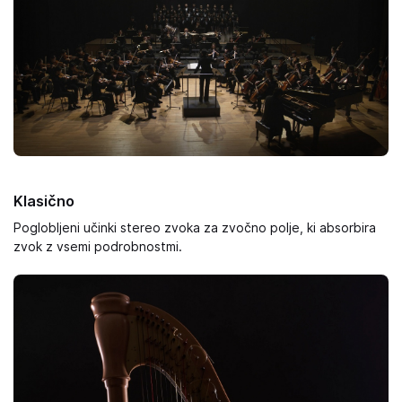
Klasično
Poglobljeni učinki stereo zvoka za zvočno polje, ki absorbira
zvok z vsemi podrobnostmi.