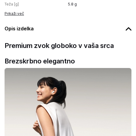
Teža [g]
5.8
g
Prikaži več
Opis izdelka
Premium zvok globoko v vaša srca
Brezskrbno elegantno