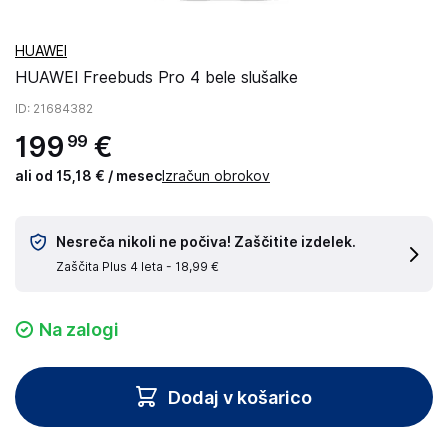
HUAWEI
HUAWEI Freebuds Pro 4 bele slušalke
ID
: 21684382
199
€
99
ali od 15,18 € / mesec
Izračun obrokov
Nesreča nikoli ne počiva! Zaščitite izdelek.
Zaščita Plus 4 leta -
18,99 €
Na zalogi
Dodaj v košarico