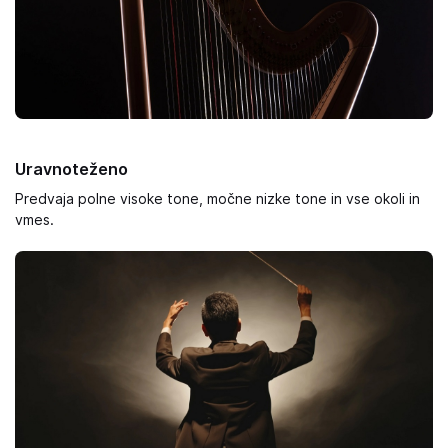
Uravnoteženo
Predvaja polne visoke tone, močne nizke tone in vse okoli in
vmes.