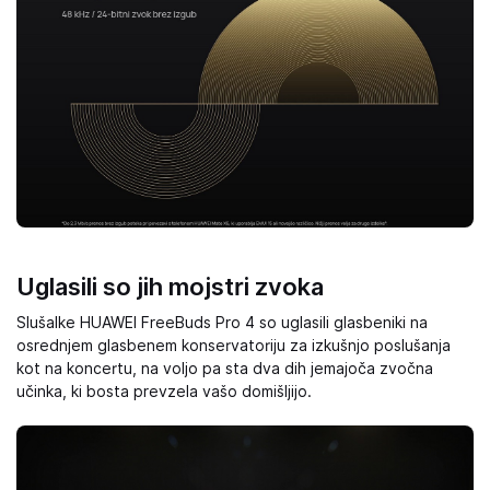
Uglasili so jih mojstri zvoka
Slušalke HUAWEI FreeBuds Pro 4 so uglasili glasbeniki na
osrednjem glasbenem konservatoriju za izkušnjo poslušanja
kot na koncertu, na voljo pa sta dva dih jemajoča zvočna
učinka, ki bosta prevzela vašo domišljijo.