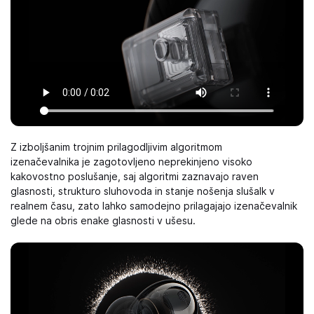
Z izboljšanim trojnim prilagodljivim algoritmom
izenačevalnika je zagotovljeno neprekinjeno visoko
kakovostno poslušanje, saj algoritmi zaznavajo raven
glasnosti, strukturo sluhovoda in stanje nošenja slušalk v
realnem času, zato lahko samodejno prilagajajo izenačevalnik
glede na obris enake glasnosti v ušesu.