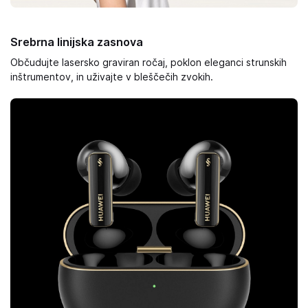
Srebrna linijska zasnova
Občudujte lasersko graviran ročaj, poklon eleganci strunskih
inštrumentov, in uživajte v bleščečih zvokih.