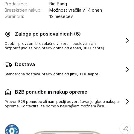
Prodajalec
:
Big Bang
Brezskrben nakup
:
Možnost vračila v 14 dneh
Garancija
:
12 mesecev
Zaloga po poslovalnicah
(6)
Osebni prevzem brezplačno v izbrani poslovalnici z
razpoložljivo zalogo
predvidoma od
danes, 10.8.
naprej
Dostava
Standardna dostava
predvidoma od
jutri, 11.8.
naprej
B2B ponudba in nakup opreme
Preveri B2B ponudbo ali nam pošlji povpraševanje glede nakupa
opreme. Kontaktirali te bomo v najkrajšem možnem času.