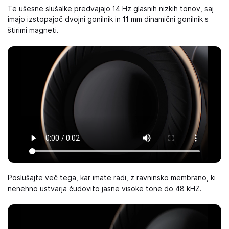
Te ušesne slušalke predvajajo 14 Hz glasnih nizkih tonov, saj
imajo izstopajoč dvojni gonilnik in 11 mm dinamični gonilnik s
štirimi magneti.
Poslušajte več tega, kar imate radi, z ravninsko membrano, ki
nenehno ustvarja čudovito jasne visoke tone do 48 kHZ.