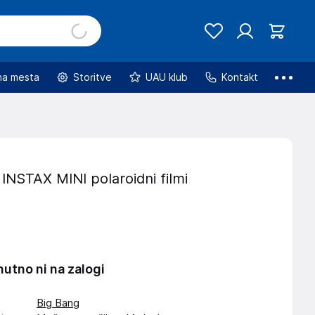
na mesta
Storitve
UAU klub
Kontakt
INSTAX MINI polaroidni filmi
nutno ni na zalogi
Big Bang