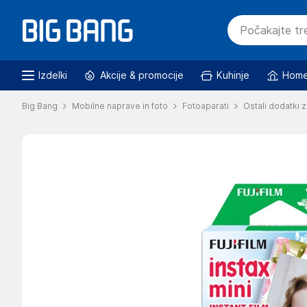
Izdelki
Akcije & promocije
Kuhinje
Home
Big Bang
Mobilne naprave in foto
Fotoaparati
Ostali dodatki 