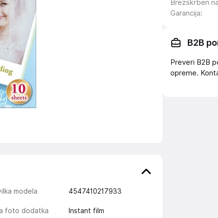
Brezskrben n
Garancija
:
B2B po
Preveri B2B p
opreme. Konta
ilka modela
4547410217933
a foto dodatka
Instant film