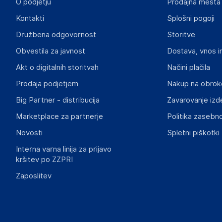
O podjetju
Prodajna mesta
Kontakti
Splošni pogoji
Družbena odgovornost
Storitve
Obvestila za javnost
Dostava, vnos i
Akt o digitalnih storitvah
Načini plačila
Prodaja podjetjem
Nakup na obrok
Big Partner - distribucija
Zavarovanje izd
Marketplace za partnerje
Politika zasebno
Novosti
Spletni piškotki
Interna varna linija za prijavo
kršitev po ZZPRI
Zaposlitev