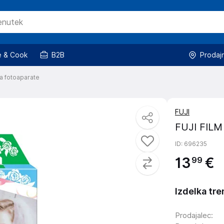
 & Cook
B2B
Prodaj
za fotoaparate
FUJI
FUJI FILM 
ID
: 696235
13
€
99
Izdelka tre
Prodajalec
: