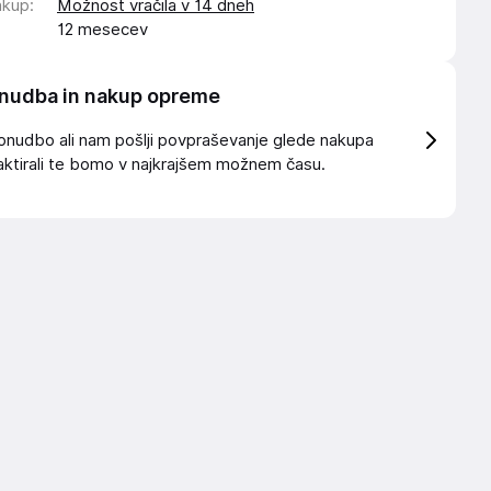
akup
:
Možnost vračila v 14 dneh
12 mesecev
nudba in nakup opreme
onudbo ali nam pošlji povpraševanje glede nakupa
ktirali te bomo v najkrajšem možnem času.