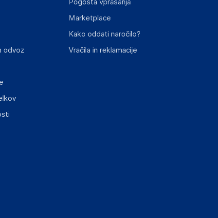
Pogosta vprašanja
Marketplace
Kako oddati naročilo?
n odvoz
Vračila in reklamacije
e
elkov
sti