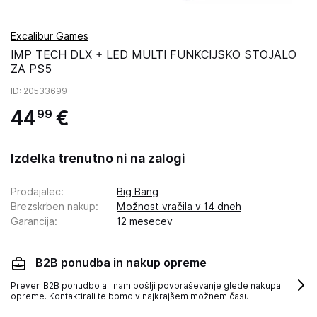
Excalibur Games
IMP TECH DLX + LED MULTI FUNKCIJSKO STOJALO
ZA PS5
ID
: 20533699
44
€
99
Izdelka trenutno ni na zalogi
Prodajalec
:
Big Bang
Brezskrben nakup
:
Možnost vračila v 14 dneh
Garancija
:
12 mesecev
B2B ponudba in nakup opreme
Preveri B2B ponudbo ali nam pošlji povpraševanje glede nakupa
opreme. Kontaktirali te bomo v najkrajšem možnem času.