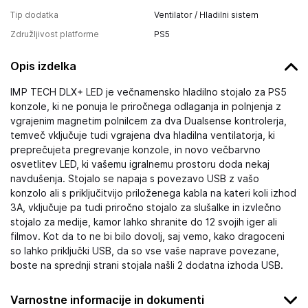
Tip dodatka
Ventilator / Hladilni sistem
Združljivost platforme
PS5
Opis izdelka
IMP TECH DLX+ LED je večnamensko hladilno stojalo za PS5
konzole, ki ne ponuja le priročnega odlaganja in polnjenja z
vgrajenim magnetim polnilcem za dva Dualsense kontrolerja,
temveč vključuje tudi vgrajena dva hladilna ventilatorja, ki
preprečujeta pregrevanje konzole, in novo večbarvno
osvetlitev LED, ki vašemu igralnemu prostoru doda nekaj
navdušenja. Stojalo se napaja s povezavo USB z vašo
konzolo ali s priključitvijo priloženega kabla na kateri koli izhod
3A, vključuje pa tudi priročno stojalo za slušalke in izvlečno
stojalo za medije, kamor lahko shranite do 12 svojih iger ali
filmov. Kot da to ne bi bilo dovolj, saj vemo, kako dragoceni
so lahko priključki USB, da so vse vaše naprave povezane,
boste na sprednji strani stojala našli 2 dodatna izhoda USB.
Varnostne informacije in dokumenti