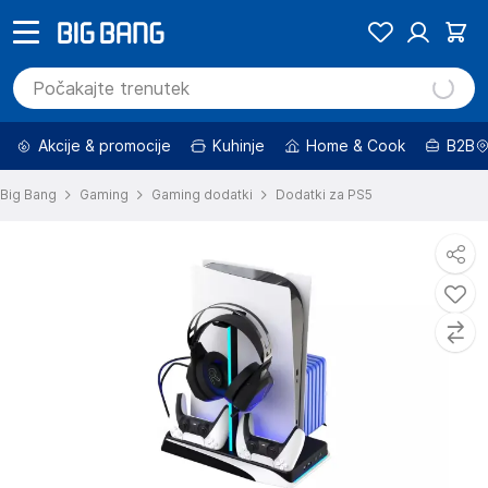
Akcije & promocije
Kuhinje
Home & Cook
B2B
Big Bang
Gaming
Gaming dodatki
Dodatki za PS5