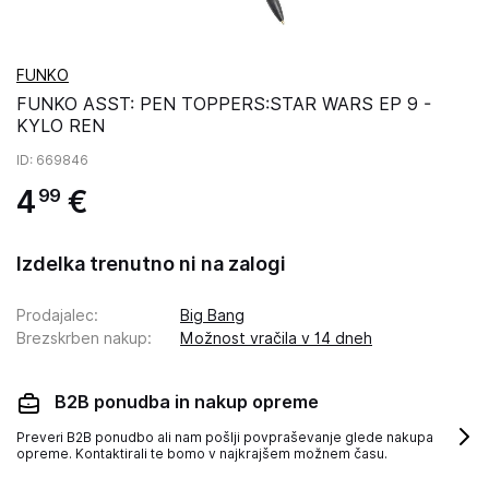
FUNKO
FUNKO ASST: PEN TOPPERS:STAR WARS EP 9 -
KYLO REN
ID
: 669846
4
€
99
Izdelka trenutno ni na zalogi
Prodajalec
:
Big Bang
Brezskrben nakup
:
Možnost vračila v 14 dneh
B2B ponudba in nakup opreme
Preveri B2B ponudbo ali nam pošlji povpraševanje glede nakupa
opreme. Kontaktirali te bomo v najkrajšem možnem času.