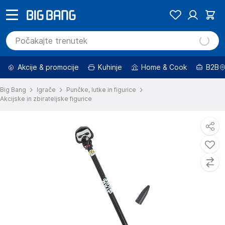
Akcije & promocije
Kuhinje
Home & Cook
B2B
Big Bang
Igrače
Punčke, lutke in figurice
Akcijske in zbirateljske figurice