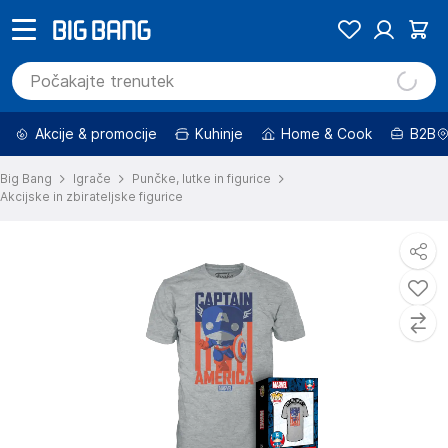
Akcije & promocije
Kuhinje
Home & Cook
B2B
Big Bang
Igrače
Punčke, lutke in figurice
Akcijske in zbirateljske figurice