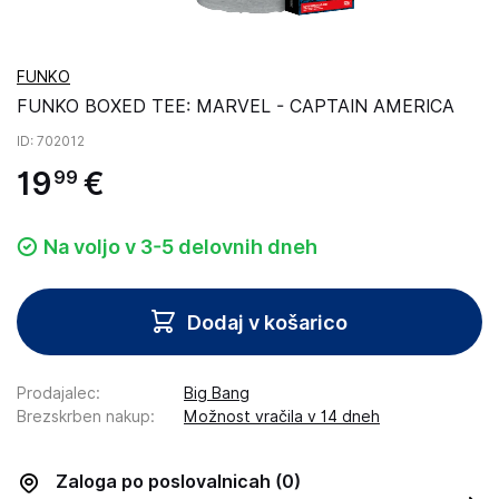
FUNKO
FUNKO BOXED TEE: MARVEL - CAPTAIN AMERICA
ID
: 702012
19
€
99
Na voljo v 3-5 delovnih dneh
Dodaj v košarico
Prodajalec
:
Big Bang
Brezskrben nakup
:
Možnost vračila v 14 dneh
Zaloga po poslovalnicah
(0)