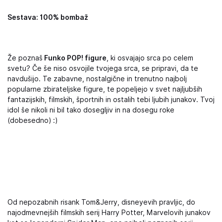
Sestava: 100% bombaž
Že poznaš
Funko POP! figure
, ki osvajajo srca po celem
svetu? Če še niso osvojile tvojega srca, se pripravi, da te
navdušijo. Te zabavne, nostalgične in trenutno najbolj
popularne zbirateljske figure, te popeljejo v svet najljubših
fantazijskih, filmskih, športnih in ostalih tebi ljubih junakov. Tvoj
idol še nikoli ni bil tako dosegljiv in na dosegu roke
(dobesedno) :)
Od nepozabnih risank Tom&Jerry, disneyevih pravljic, do
najodmevnejših filmskih serij Harry Potter, Marvelovih junakov