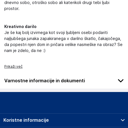
dnevno sobo, otroško sobo ali katerikoli drugi tebi ljubi
prostor.
Kreativno darilo
Je še kaj bolj izvirnega kot svoji ljubljeni osebi podariti
najljubšega junaka zapakiranega v darilno škatlo, čakajočega,
da popestri njen dom in pričara velike nasmeške na obraz? Se
nam je zdelo, da ne :)
Prikaži več
Varnostne informacije in dokumenti
Podatki o proizvajalcu
Podatki o proizvajalcu vključujejo informacije (naziv, naslov,
državo in elektronski naslov) povezane s proizvajalcem
izdelka.
Koristne informacije
Funko LLC