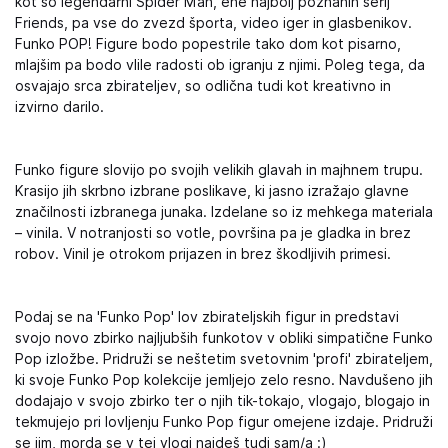
kot so legendarni Spider Man, ene najbolj poznanih serij
Friends, pa vse do zvezd športa, video iger in glasbenikov.
Funko POP! Figure bodo popestrile tako dom kot pisarno,
mlajšim pa bodo vlile radosti ob igranju z njimi. Poleg tega, da
osvajajo srca zbirateljev, so odlična tudi kot kreativno in
izvirno darilo.
Funko figure slovijo po svojih velikih glavah in majhnem trupu.
Krasijo jih skrbno izbrane poslikave, ki jasno izražajo glavne
značilnosti izbranega junaka. Izdelane so iz mehkega materiala
– vinila. V notranjosti so votle, površina pa je gladka in brez
robov. Vinil je otrokom prijazen in brez škodljivih primesi.
Podaj se na 'Funko Pop' lov zbirateljskih figur in predstavi
svojo novo zbirko najljubših funkotov v obliki simpatične Funko
Pop izložbe. Pridruži se neštetim svetovnim 'profi' zbirateljem,
ki svoje Funko Pop kolekcije jemljejo zelo resno. Navdušeno jih
dodajajo v svojo zbirko ter o njih tik-tokajo, vlogajo, blogajo in
tekmujejo pri lovljenju Funko Pop figur omejene izdaje. Pridruži
se jim, morda se v tej vlogi najdeš tudi sam/a :)