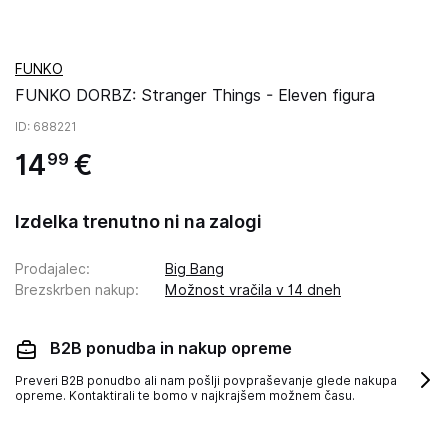
FUNKO
FUNKO DORBZ: Stranger Things - Eleven figura
ID
: 688221
14
€
99
Izdelka trenutno ni na zalogi
Prodajalec
:
Big Bang
Brezskrben nakup
:
Možnost vračila v 14 dneh
B2B ponudba in nakup opreme
Preveri B2B ponudbo ali nam pošlji povpraševanje glede nakupa
opreme. Kontaktirali te bomo v najkrajšem možnem času.