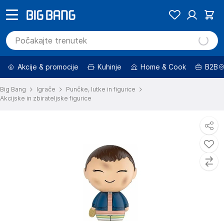
Akcije & promocije
Kuhinje
Home & Cook
B2B
Big Bang
Igrače
Punčke, lutke in figurice
Akcijske in zbirateljske figurice