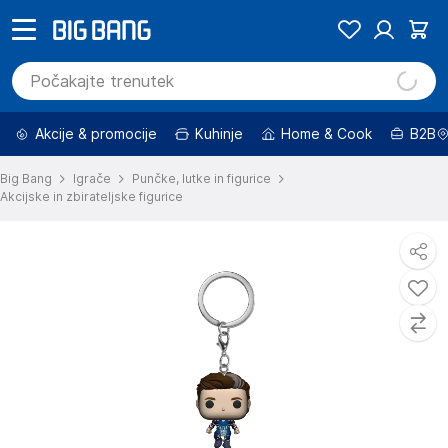
Akcije & promocije
Kuhinje
Home & Cook
B2B
Big Bang
Igrače
Punčke, lutke in figurice
Akcijske in zbirateljske figurice