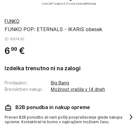
FUNKO
FUNKO POP: ETERNALS - IKARIS obesek
ID
: 697430
6
€
99
Izdelka trenutno ni na zalogi
Prodajalec
:
Big Bang
Brezskrben nakup
:
Možnost vračila v 14 dneh
B2B ponudba in nakup opreme
Preveri B2B ponudbo ali nam pošlji povpraševanje glede nakupa
opreme. Kontaktirali te bomo v najkrajšem možnem času.