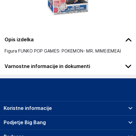
Opis izdelka
Figura FUNKO POP GAMES: POKEMON- MR. MIME(EMEA)
Varnostne informacije in dokumenti
Podatki o proizvajalcu
Podatki o proizvajalcu vključujejo informacije (naziv, naslov,
državo in elektronski naslov) povezane s proizvajalcem
izdelka.
Koristne informacije
Funko LLC
2802 Wetmore Ave; 98201 Everett
Prodajna mesta
Podjetje Big Bang
USA
Splošni pogoji
https://funko.com/
O podjetju