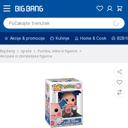
Akcije & promocije
Kuhinje
Home & Cook
B2B
Big Bang
Igrače
Punčke, lutke in figurice
Akcijske in zbirateljske figurice