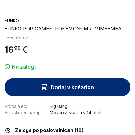
FUNKO
FUNKO POP GAMES: POKEMON- MR. MIMEEMEA
ID
: 20379337
16
€
99
Na zalogi
Dodaj v košarico
Prodajalec
:
Big Bang
Brezskrben nakup
:
Možnost vračila v 14 dneh
Zaloga po poslovalnicah
(10)