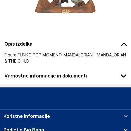
Opis izdelka
Figura FUNKO POP MOMENT: MANDALORIAN - MANDALORIAN
& THE CHILD
Varnostne informacije in dokumenti
Podatki o proizvajalcu
Podatki o proizvajalcu vključujejo informacije (naziv, naslov,
državo in elektronski naslov) povezane s proizvajalcem
izdelka.
Koristne informacije
Funko LLC
2802 Wetmore Ave; 98201 Everett
Prodajna mesta
Podjetje Big Bang