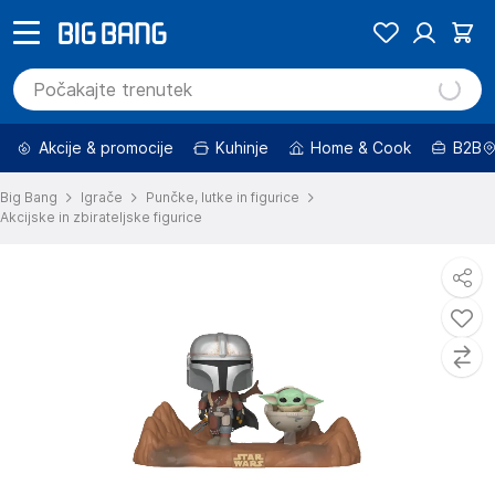
Akcije & promocije
Kuhinje
Home & Cook
B2B
Big Bang
Igrače
Punčke, lutke in figurice
Akcijske in zbirateljske figurice