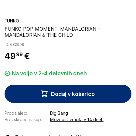
FUNKO
FUNKO POP MOMENT: MANDALORIAN -
MANDALORIAN & THE CHILD
ID
: 682909
49
€
99
Na voljo v 2-4 delovnih dneh
Dodaj v košarico
Prodajalec
:
Big Bang
Brezskrben nakup
:
Možnost vračila v 14 dneh