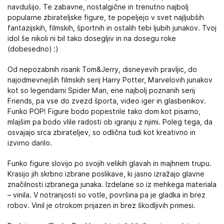
navdušijo. Te zabavne, nostalgične in trenutno najbolj
popularne zbirateljske figure, te popeljejo v svet najljubših
fantazijskih, filmskih, športnih in ostalih tebi ljubih junakov. Tvoj
idol še nikoli ni bil tako dosegljiv in na dosegu roke
(dobesedno) :)
Od nepozabnih risank Tom&Jerry, disneyevih pravljic, do
najodmevnejših filmskih serij Harry Potter, Marvelovih junakov
kot so legendarni Spider Man, ene najbolj poznanih serij
Friends, pa vse do zvezd športa, video iger in glasbenikov.
Funko POP! Figure bodo popestrile tako dom kot pisarno,
mlajšim pa bodo vlile radosti ob igranju z njimi. Poleg tega, da
osvajajo srca zbirateljev, so odlična tudi kot kreativno in
izvirno darilo.
Funko figure slovijo po svojih velikih glavah in majhnem trupu.
Krasijo jih skrbno izbrane poslikave, ki jasno izražajo glavne
značilnosti izbranega junaka. Izdelane so iz mehkega materiala
– vinila. V notranjosti so votle, površina pa je gladka in brez
robov. Vinil je otrokom prijazen in brez škodljivih primesi.