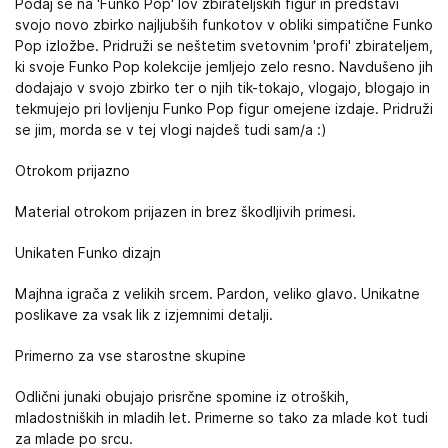
Podaj se na 'Funko Pop' lov zbirateljskih figur in predstavi
svojo novo zbirko najljubših funkotov v obliki simpatične Funko
Pop izložbe. Pridruži se neštetim svetovnim 'profi' zbirateljem,
ki svoje Funko Pop kolekcije jemljejo zelo resno. Navdušeno jih
dodajajo v svojo zbirko ter o njih tik-tokajo, vlogajo, blogajo in
tekmujejo pri lovljenju Funko Pop figur omejene izdaje. Pridruži
se jim, morda se v tej vlogi najdeš tudi sam/a :)
Otrokom prijazno
Material otrokom prijazen in brez škodljivih primesi.
Unikaten Funko dizajn
Majhna igrača z velikih srcem. Pardon, veliko glavo. Unikatne
poslikave za vsak lik z izjemnimi detalji.
Primerno za vse starostne skupine
Odlični junaki obujajo prisrčne spomine iz otroških,
mladostniških in mladih let. Primerne so tako za mlade kot tudi
za mlade po srcu.