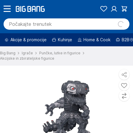
Akcije & promocije
Kuhinje
Home & Cook
B2B
Big Bang
Igrače
Punčke, lutke in figurice
Akcijske in zbirateljske figurice