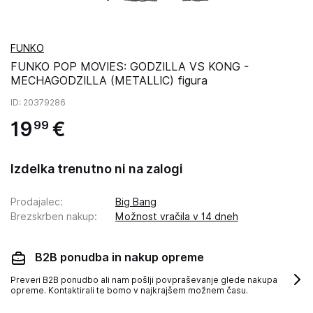
FUNKO
FUNKO POP MOVIES: GODZILLA VS KONG -
MECHAGODZILLA (METALLIC) figura
ID
: 20379286
19
€
99
Izdelka trenutno ni na zalogi
Prodajalec
:
Big Bang
Brezskrben nakup
:
Možnost vračila v 14 dneh
B2B ponudba in nakup opreme
Preveri B2B ponudbo ali nam pošlji povpraševanje glede nakupa
opreme. Kontaktirali te bomo v najkrajšem možnem času.