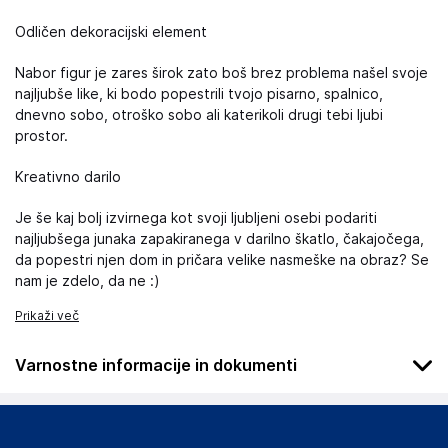
Odličen dekoracijski element
Nabor figur je zares širok zato boš brez problema našel svoje
najljubše like, ki bodo popestrili tvojo pisarno, spalnico,
dnevno sobo, otroško sobo ali katerikoli drugi tebi ljubi
prostor.
Kreativno darilo
Je še kaj bolj izvirnega kot svoji ljubljeni osebi podariti
najljubšega junaka zapakiranega v darilno škatlo, čakajočega,
da popestri njen dom in pričara velike nasmeške na obraz? Se
nam je zdelo, da ne :)
Prikaži več
Varnostne informacije in dokumenti
Podatki o proizvajalcu
Podatki o proizvajalcu vključujejo informacije (naziv, naslov,