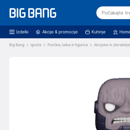
Izdelki
Akcije & promocije
Kuhinje
Home
Big Bang
Igrače
Punčke, lutke in figurice
Akcijske in zbirateljs