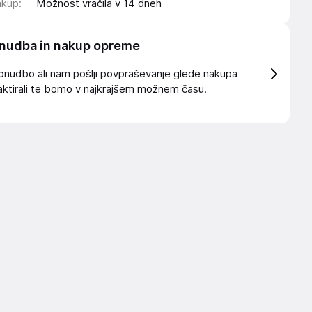
akup
:
Možnost vračila v 14 dneh
nudba in nakup opreme
onudbo ali nam pošlji povpraševanje glede nakupa
ktirali te bomo v najkrajšem možnem času.