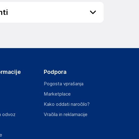
nti
ov, državo in elektronski naslov) povezane s
ormacije
Podpora
Pogosta vprašanja
Marketplace
st izdelka z zahtevanimi predpisi.
Kako oddati naročilo?
n odvoz
Vračila in reklamacije
e