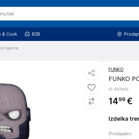
 & Cook
B2B
Prodaj
ke figurice
FUNKO
FUNKO PO
ID
: 697400
14
€
99
Izdelka tre
Prodajalec
: