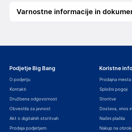
Varnostne informacije in dokume
Podatki o proizvajalcu
Podatki o proizvajalcu vključujejo informacije (naziv, nasl
proizvajalcem izdelka.
Funko LLC
2802 Wetmore Ave; 98201 Everett
USA
Podjetje Big Bang
Koristne inf
https://funko.com/
O podjetju
Prodajna mesta
Odgovorna oseba v EU
Kontakti
Splošni pogoji
Gospodarski subjekt s sedežem v EU, ki zagotavlja skladno
Družbena odgovornost
Storitve
Funko EU, BV
Obvestila za javnost
Dostava, vnos i
Zuidplein 36; 1077 XV Amsterdam
The Netherlands
Akt o digitalnih storitvah
Načini plačila
support@funko.com
Prodaja podjetjem
Nakup na obrok