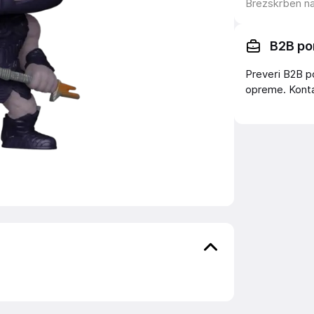
Brezskrben n
B2B po
Preveri B2B p
opreme. Konta