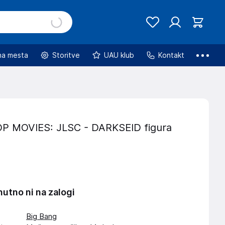
na mesta
Storitve
UAU klub
Kontakt
P MOVIES: JLSC - DARKSEID figura
nutno ni na zalogi
Big Bang