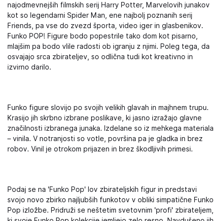
najodmevnejših filmskih serij Harry Potter, Marvelovih junakov
kot so legendarni Spider Man, ene najbolj poznanih serij
Friends, pa vse do zvezd športa, video iger in glasbenikov.
Funko POP! Figure bodo popestrile tako dom kot pisarno,
mlajšim pa bodo vlile radosti ob igranju z njimi. Poleg tega, da
osvajajo srca zbirateljev, so odlična tudi kot kreativno in
izvirno darilo.
Funko figure slovijo po svojih velikih glavah in majhnem trupu.
Krasijo jih skrbno izbrane poslikave, ki jasno izražajo glavne
značilnosti izbranega junaka. Izdelane so iz mehkega materiala
– vinila. V notranjosti so votle, površina pa je gladka in brez
robov. Vinil je otrokom prijazen in brez škodljivih primesi.
Podaj se na 'Funko Pop' lov zbirateljskih figur in predstavi
svojo novo zbirko najljubših funkotov v obliki simpatične Funko
Pop izložbe. Pridruži se neštetim svetovnim 'profi' zbirateljem,
ki svoje Funko Pop kolekcije jemljejo zelo resno. Navdušeno jih