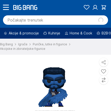
Akcije & promocije
Kuhinje
Home & Cook
B2B
Big Bang
Igrače
Punčke, lutke in figurice
Akcijske in zbirateljske figurice