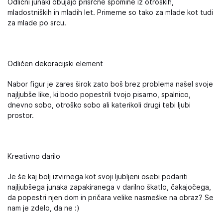
Odlični junaki obujajo prisrčne spomine iz otroških,
mladostniških in mladih let. Primerne so tako za mlade kot tudi
za mlade po srcu.
Odličen dekoracijski element
Nabor figur je zares širok zato boš brez problema našel svoje
najljubše like, ki bodo popestrili tvojo pisarno, spalnico,
dnevno sobo, otroško sobo ali katerikoli drugi tebi ljubi
prostor.
Kreativno darilo
Je še kaj bolj izvirnega kot svoji ljubljeni osebi podariti
najljubšega junaka zapakiranega v darilno škatlo, čakajočega,
da popestri njen dom in pričara velike nasmeške na obraz? Se
nam je zdelo, da ne :)