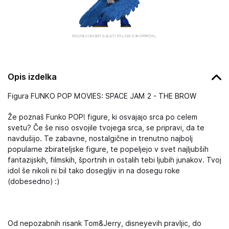
Opis izdelka
Figura FUNKO POP MOVIES: SPACE JAM 2 - THE BROW
Že poznaš Funko POP! figure, ki osvajajo srca po celem
svetu? Če še niso osvojile tvojega srca, se pripravi, da te
navdušijo. Te zabavne, nostalgične in trenutno najbolj
popularne zbirateljske figure, te popeljejo v svet najljubših
fantazijskih, filmskih, športnih in ostalih tebi ljubih junakov. Tvoj
idol še nikoli ni bil tako dosegljiv in na dosegu roke
(dobesedno) :)
Od nepozabnih risank Tom&Jerry, disneyevih pravljic, do