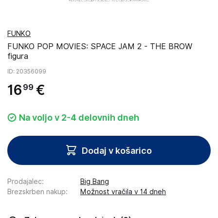
FUNKO
FUNKO POP MOVIES: SPACE JAM 2 - THE BROW
figura
ID
: 20356099
16
€
99
Na voljo v 2-4 delovnih dneh
Dodaj v košarico
Prodajalec
:
Big Bang
Brezskrben nakup
:
Možnost vračila v 14 dneh