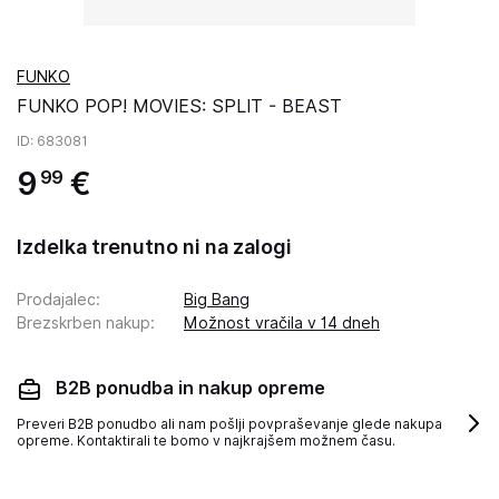
FUNKO
FUNKO POP! MOVIES: SPLIT - BEAST
ID
: 683081
9
€
99
Izdelka trenutno ni na zalogi
Prodajalec
:
Big Bang
Brezskrben nakup
:
Možnost vračila v 14 dneh
B2B ponudba in nakup opreme
Preveri B2B ponudbo ali nam pošlji povpraševanje glede nakupa
opreme. Kontaktirali te bomo v najkrajšem možnem času.