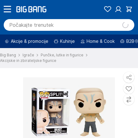
Akcije & promocije
Kuhinje
Home & Cook
B2B
Big Bang
Igrače
Punčke, lutke in figurice
Akcijske in zbirateljske figurice