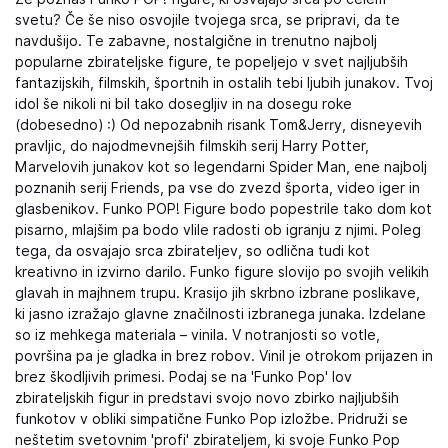
svetu? Če še niso osvojile tvojega srca, se pripravi, da te
navdušijo. Te zabavne, nostalgične in trenutno najbolj
popularne zbirateljske figure, te popeljejo v svet najljubših
fantazijskih, filmskih, športnih in ostalih tebi ljubih junakov. Tvoj
idol še nikoli ni bil tako dosegljiv in na dosegu roke
(dobesedno) :) Od nepozabnih risank Tom&Jerry, disneyevih
pravljic, do najodmevnejših filmskih serij Harry Potter,
Marvelovih junakov kot so legendarni Spider Man, ene najbolj
poznanih serij Friends, pa vse do zvezd športa, video iger in
glasbenikov. Funko POP! Figure bodo popestrile tako dom kot
pisarno, mlajšim pa bodo vlile radosti ob igranju z njimi. Poleg
tega, da osvajajo srca zbirateljev, so odlična tudi kot
kreativno in izvirno darilo. Funko figure slovijo po svojih velikih
glavah in majhnem trupu. Krasijo jih skrbno izbrane poslikave,
ki jasno izražajo glavne značilnosti izbranega junaka. Izdelane
so iz mehkega materiala – vinila. V notranjosti so votle,
površina pa je gladka in brez robov. Vinil je otrokom prijazen in
brez škodljivih primesi. Podaj se na 'Funko Pop' lov
zbirateljskih figur in predstavi svojo novo zbirko najljubših
funkotov v obliki simpatične Funko Pop izložbe. Pridruži se
neštetim svetovnim 'profi' zbirateljem, ki svoje Funko Pop