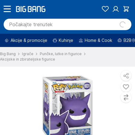
Akcije & promocije
Kuhinje
Home & Cook
B2B
Big Bang
Igrače
Punčke, lutke in figurice
Akcijske in zbirateljske figurice