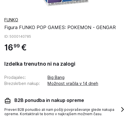
FUNKO
Figura FUNKO POP GAMES: POKEMON - GENGAR
ID
: 5000140785
16
€
99
Izdelka trenutno ni na zalogi
Prodajalec
:
Big Bang
Brezskrben nakup
:
Možnost vračila v 14 dneh
B2B ponudba in nakup opreme
Preveri B2B ponudbo ali nam pošlji povpraševanje glede nakupa
opreme. Kontaktirali te bomo v najkrajšem možnem času.