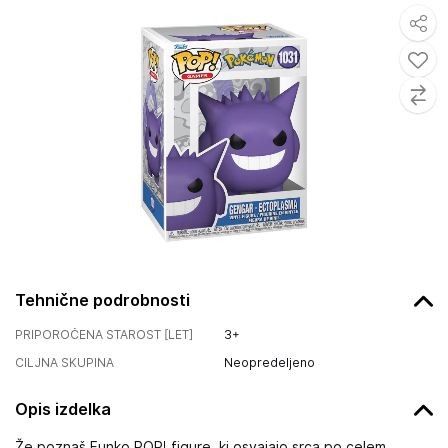
Tehnične podrobnosti
PRIPOROČENA STAROST [LET]
3+
CILJNA SKUPINA
Neopredeljeno
Opis izdelka
Že poznaš Funko POP! figure, ki osvajajo srca po celem