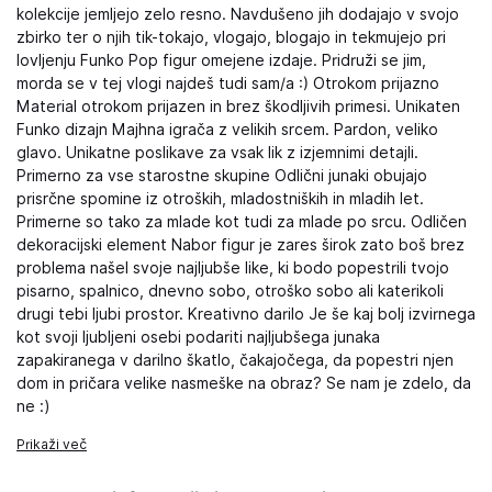
kolekcije jemljejo zelo resno. Navdušeno jih dodajajo v svojo
zbirko ter o njih tik-tokajo, vlogajo, blogajo in tekmujejo pri
lovljenju Funko Pop figur omejene izdaje. Pridruži se jim,
morda se v tej vlogi najdeš tudi sam/a :) Otrokom prijazno
Material otrokom prijazen in brez škodljivih primesi. Unikaten
Funko dizajn Majhna igrača z velikih srcem. Pardon, veliko
glavo. Unikatne poslikave za vsak lik z izjemnimi detajli.
Primerno za vse starostne skupine Odlični junaki obujajo
prisrčne spomine iz otroških, mladostniških in mladih let.
Primerne so tako za mlade kot tudi za mlade po srcu. Odličen
dekoracijski element Nabor figur je zares širok zato boš brez
problema našel svoje najljubše like, ki bodo popestrili tvojo
pisarno, spalnico, dnevno sobo, otroško sobo ali katerikoli
drugi tebi ljubi prostor. Kreativno darilo Je še kaj bolj izvirnega
kot svoji ljubljeni osebi podariti najljubšega junaka
zapakiranega v darilno škatlo, čakajočega, da popestri njen
dom in pričara velike nasmeške na obraz? Se nam je zdelo, da
ne :)
Prikaži več