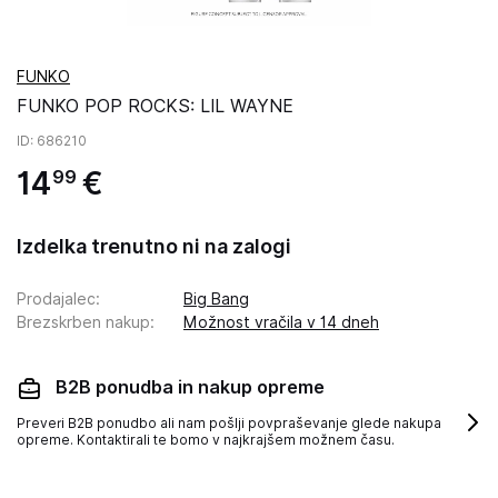
FUNKO
FUNKO POP ROCKS: LIL WAYNE
ID
: 686210
14
€
99
Izdelka trenutno ni na zalogi
Prodajalec
:
Big Bang
Brezskrben nakup
:
Možnost vračila v 14 dneh
B2B ponudba in nakup opreme
Preveri B2B ponudbo ali nam pošlji povpraševanje glede nakupa
opreme. Kontaktirali te bomo v najkrajšem možnem času.