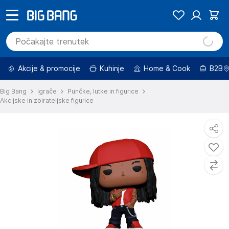
Akcije & promocije
Kuhinje
Home & Cook
B2B
Big Bang
Igrače
Punčke, lutke in figurice
Akcijske in zbirateljske figurice