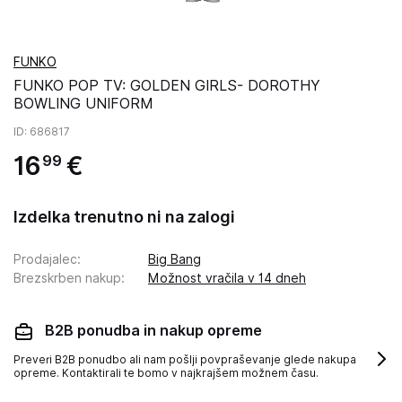
FUNKO
FUNKO POP TV: GOLDEN GIRLS- DOROTHY
BOWLING UNIFORM
ID
: 686817
16
€
99
Izdelka trenutno ni na zalogi
Prodajalec
:
Big Bang
Brezskrben nakup
:
Možnost vračila v 14 dneh
B2B ponudba in nakup opreme
Preveri B2B ponudbo ali nam pošlji povpraševanje glede nakupa
opreme. Kontaktirali te bomo v najkrajšem možnem času.