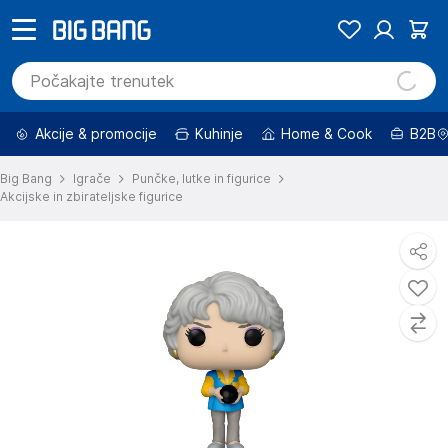
Akcije & promocije
Kuhinje
Home & Cook
B2B
Big Bang
Igrače
Punčke, lutke in figurice
Akcijske in zbirateljske figurice