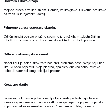
Unikaten Funko dizajn
Majhna igrača z velikih srcem. Pardon, veliko glavo. Unikatne poslikave
za vsak lik z izjemnimi detalji.
Primerno za vse starostne skupine
Odlični junaki obujajo prisrčne spomine iz otroških, mladostniških in
mladih let. Primerne so tako za mlade kot tudi za mlade po srcu.
Odličen dekoracijski element
Nabor figur je zares širok zato boš brez problema našel svoje najljubše
like, ki bodo popestrili tvojo pisarno, spalnico, dnevno sobo, otroško
sobo ali katerikoli drugi tebi ljubi prostor.
Kreativno darilo
Je še kaj bolj izvirnega kot svoji ljubljeni osebi podariti najljubšega
junaka zapakiranega v darilno škatlo, čakajočega, da popestri njen dom
in pričara velike nasmeške na obraz? Se nam je zdelo, da ne :)