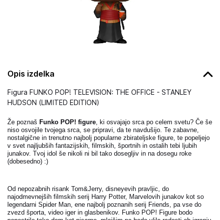
Opis izdelka
Figura FUNKO POP! TELEVISION: THE OFFICE - STANLEY
HUDSON (LIMITED EDITION)
Že poznaš
Funko POP! figure
, ki osvajajo srca po celem svetu? Če še
niso osvojile tvojega srca, se pripravi, da te navdušijo. Te zabavne,
nostalgične in trenutno najbolj popularne zbirateljske figure, te popeljejo
v svet najljubših fantazijskih, filmskih, športnih in ostalih tebi ljubih
junakov. Tvoj idol še nikoli ni bil tako dosegljiv in na dosegu roke
(dobesedno) :)
Od nepozabnih risank Tom&Jerry, disneyevih pravljic, do
najodmevnejših filmskih serij Harry Potter, Marvelovih junakov kot so
legendarni Spider Man, ene najbolj poznanih serij Friends, pa vse do
zvezd športa, video iger in glasbenikov. Funko POP! Figure bodo