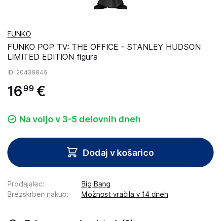
FUNKO
FUNKO POP TV: THE OFFICE - STANLEY HUDSON
LIMITED EDITION figura
ID
: 20439846
16
€
99
Na voljo v 3-5 delovnih dneh
Dodaj v košarico
Prodajalec
:
Big Bang
Brezskrben nakup
:
Možnost vračila v 14 dneh