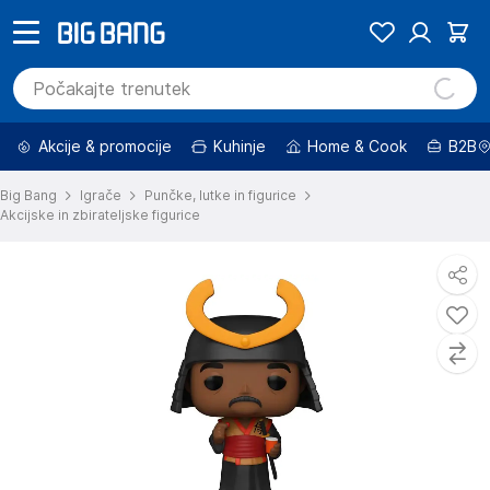
Akcije & promocije
Kuhinje
Home & Cook
B2B
Big Bang
Igrače
Punčke, lutke in figurice
Akcijske in zbirateljske figurice