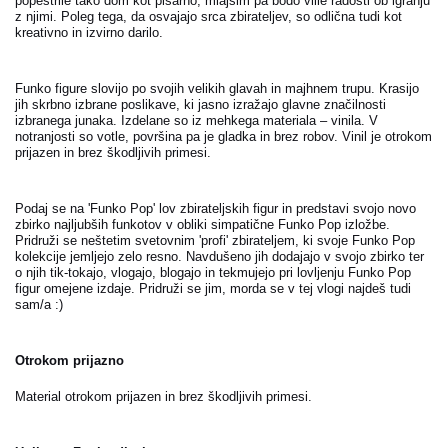
popestrile tako dom kot pisarno, mlajšim pa bodo vlile radosti ob igranju
z njimi. Poleg tega, da osvajajo srca zbirateljev, so odlična tudi kot
kreativno in izvirno darilo.
Funko figure slovijo po svojih velikih glavah in majhnem trupu. Krasijo
jih skrbno izbrane poslikave, ki jasno izražajo glavne značilnosti
izbranega junaka. Izdelane so iz mehkega materiala – vinila. V
notranjosti so votle, površina pa je gladka in brez robov. Vinil je otrokom
prijazen in brez škodljivih primesi.
Podaj se na 'Funko Pop' lov zbirateljskih figur in predstavi svojo novo
zbirko najljubših funkotov v obliki simpatične Funko Pop izložbe.
Pridruži se neštetim svetovnim 'profi' zbirateljem, ki svoje Funko Pop
kolekcije jemljejo zelo resno. Navdušeno jih dodajajo v svojo zbirko ter
o njih tik-tokajo, vlogajo, blogajo in tekmujejo pri lovljenju Funko Pop
figur omejene izdaje. Pridruži se jim, morda se v tej vlogi najdeš tudi
sam/a :)
Otrokom prijazno
Material otrokom prijazen in brez škodljivih primesi.