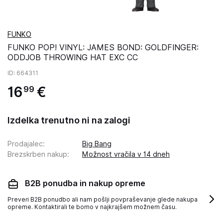
FUNKO
FUNKO POP! VINYL: JAMES BOND: GOLDFINGER:
ODDJOB THROWING HAT EXC CC
ID
: 664311
16
€
99
Izdelka trenutno ni na zalogi
Prodajalec
:
Big Bang
Brezskrben nakup
:
Možnost vračila v 14 dneh
B2B ponudba in nakup opreme
Preveri B2B ponudbo ali nam pošlji povpraševanje glede nakupa
opreme. Kontaktirali te bomo v najkrajšem možnem času.