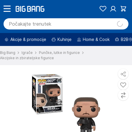
Akcije & promocije
Kuhinje
Home & Cook
B2B
Big Bang
Igrače
Punčke, lutke in figurice
Akcijske in zbirateljske figurice