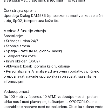
3 velikosti – št. 7 (56 mm), 8 (60 mm) in 10 (62 mm)
Čip / strojna oprema
Uporablja Dialog DA14535 čip; senzor za meritve, kot so srčni
utrip, SpO2, temperatura kože itd.
Meritve & funkcije zdravja
Spremljanje:
• Srčnega utripa 24/7
• Stopnje stresa
• Spanja – faze (REM, globok, lahek)
• Temperatura kože
• Krvni oksigen (SpO2)
• Aktivnost: koraki, poraba kalorij, gibanje
• Personalizirane AI analize zdravstvenih podatkov pričnejo
prepoznavati navade uporabnika in prilagajati spremljanje
informacijam.
Vodoodpornost
Do 100 metrov (approx. 10 ATM) vodoodpornosti – prstan
lahko nosiš med plavanjem, tuširanjem,… OPOZORILO!!! ne
uporabljajte naprave med potapljanjem. Ob stiku s slano vodo