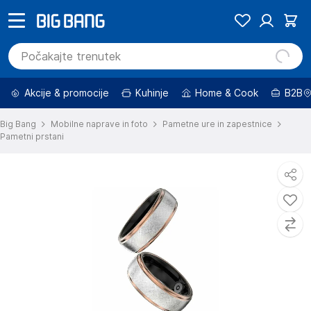
Akcije & promocije
Kuhinje
Home & Cook
B2B
Big Bang
Mobilne naprave in foto
Pametne ure in zapestnice
Pametni prstani