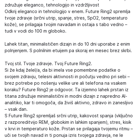
združuje eleganco, tehnologijo in vzdržljivost
Odkrij eleganco in tehnologijo v enem. Future Ring2 spremlja
tvoje zdravje (srčni utrip, spanje, stres, SpO2, temperaturo
kože), se prilagaja tvojim navadam in ostaja s tabo vedno –
tudi v vodi do 100 m globoko.
Lahek titan, minimalističen dizajn in do 10 dni uporabe z enim
polnjenjem. S polnilnim etuijem pa skoraj en mesec brez skrbi.
Tvoj stil. Tvoje zdravje. Tvoj Future Ring2.
Si že kdaj želel/a, da bi imela vse pomembne podatke o
svojem zdravju, telesni aktivnosti in počutju vedno pri sebi –
brez potrebe po nošenju velike ure ali telefona na vsakem
koraku? Future Ring2 je odgovor. Ta izjemno lahek prstan iz
titana združuje minimalistični in modni dizajn z napredno AI-
analitiko, kar ti omogoča, da živiš aktivno, zdravo in zanesljivo
– vsak dan.
S Future Ring2 spremljaš srčni utrip, kakovost spanja (vključno
z razporeditvijo REM, globokim in lahkim spanjem), stres, kisik
v krvi in temperaturo kože. Prstan se prilagaja tvojemu ritmu –
uči se tvojih navad in ti ponuja izris tvojega zdravja, ne le