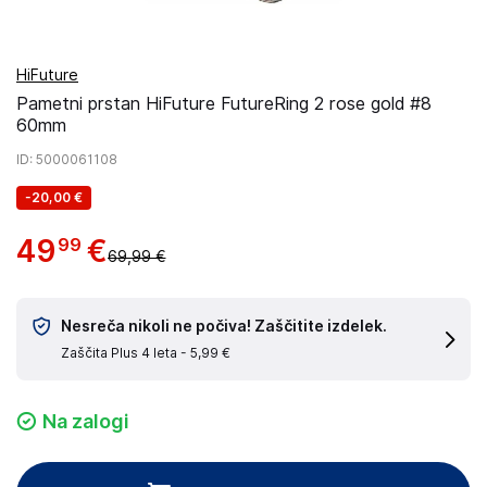
HiFuture
Pametni prstan HiFuture FutureRing 2 rose gold #8
60mm
ID
: 5000061108
-
20,00 €
49
€
99
69,99 €
Nesreča nikoli ne počiva! Zaščitite izdelek.
Zaščita Plus 4 leta -
5,99 €
Na zalogi