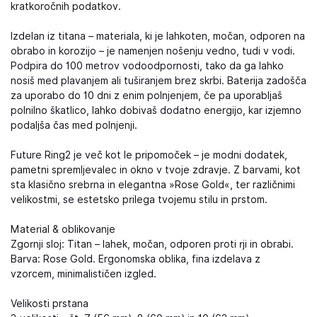
kratkoročnih podatkov.
Izdelan iz titana – materiala, ki je lahkoten, močan, odporen na
obrabo in korozijo – je namenjen nošenju vedno, tudi v vodi.
Podpira do 100 metrov vodoodpornosti, tako da ga lahko
nosiš med plavanjem ali tuširanjem brez skrbi. Baterija zadošča
za uporabo do 10 dni z enim polnjenjem, če pa uporabljaš
polnilno škatlico, lahko dobivaš dodatno energijo, kar izjemno
podaljša čas med polnjenji.
Future Ring2 je več kot le pripomoček – je modni dodatek,
pametni spremljevalec in okno v tvoje zdravje. Z barvami, kot
sta klasično srebrna in elegantna »Rose Gold«, ter različnimi
velikostmi, se estetsko prilega tvojemu stilu in prstom.
Material & oblikovanje
Zgornji sloj: Titan – lahek, močan, odporen proti rji in obrabi.
Barva: Rose Gold. Ergonomska oblika, fina izdelava z
vzorcem, minimalističen izgled.
Velikosti prstana