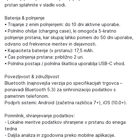
prstan splahnite v sladki vodi.
Baterija & polnjenje
• Trajanje z enim polnjenjem: do 10 dni aktivne uporabe.
• Polnilno ohišje (charging case), ki omogoča 5-kratno
polnjenje prstana, kar skupaj lahko pomeni do 50 dni uporabe,
odvisno od frekvence meritev in dejavnosti.
• Kapaciteta baterije (v prstanu): 17,5 mAh.
• Čas polnjenja prstana: približno 2 uri.
• Polnilna postaja / polnilna škatlica uporablja USB-C vhod.
Povezljivost & združljivost
Bluetooth (najnovejša verzija po specifikacijah trgovca –
ponavadi Bluetooth 5.3) za sinhronizacijo podatkov s
pametnim telefonom.
Podprti sistemi: Android (začetna različica 7+), iOS (10.0+).
Pomnilnik, shranjevanje podatkov:
- Lokalne meritve podatkov shranjene v prstanu do enega
tedna
- Daljša analiza in zgodovina preko mobilne aplikacije.