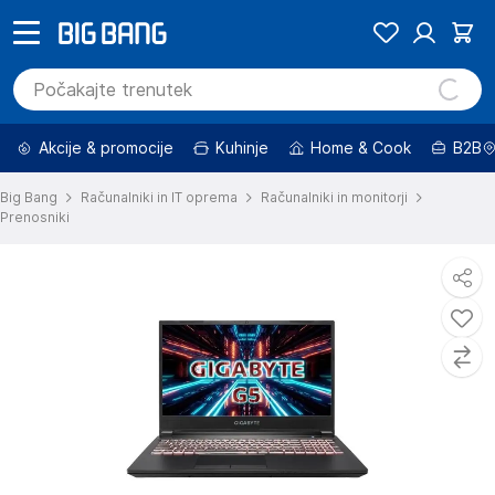
Akcije & promocije
Kuhinje
Home & Cook
B2B
Big Bang
Računalniki in IT oprema
Računalniki in monitorji
Prenosniki