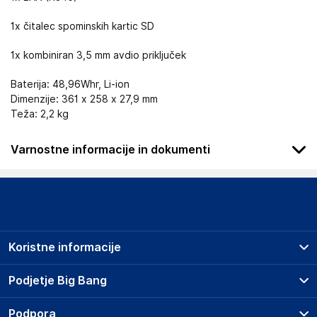
1x čitalec spominskih kartic SD
1x kombiniran 3,5 mm avdio priključek
Baterija: 48,96Whr, Li-ion
Dimenzije: 361 x 258 x 27,9 mm
Teža: 2,2 kg
Varnostne informacije in dokumenti
Podatki o proizvajalcu
Podatki o proizvajalcu vključujejo informacije (naziv, naslov,
državo in elektronski naslov) povezane s proizvajalcem
izdelka.
Koristne informacije
GIGA-BYTE TECHNOLOGY CO., LTD.
No.6, Baoqiang Rd., Xindian Dist., New Taipei City 231
Prodajna mesta
Podjetje Big Bang
Taiwan
Splošni pogoji
https://esupport.gigabyte.com/Login/Index?ReturnUrl=%2f
O podjetju
Podpora
Storitve