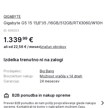
GIGABYTE
Gigabyte G5 15 15,6''/i5 /16GB/512GB/RTX3060/W10H
ID
: 699253
1
.
339
€
99
ali od 22,56 € / mesec
Izračun obrokov
Izdelka trenutno ni na zalogi
Prodajalec
:
Big Bang
Brezskrben nakup
:
Možnost vračila v 14 dneh
Garancija
:
24 mesecev
B2B ponudba in nakup opreme
Preveri B2B ponudbo ali nam pošlji povpraševanje glede nakupa
opreme. Kontaktirali te bomo v najkrajšem možnem času.