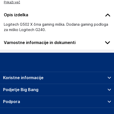
Prikaži več
Opis izdelka
Logitech G502 X črna gaming miška. Dodana gaming podloga
za miško Logitech G240.
Varnostne informacije in dokumenti
Podatki o proizvajalcu
Podatki o proizvajalcu vključujejo informacije (naziv, naslov,
državo in elektronski naslov) povezane s proizvajalcem
izdelka.
Koristne informacije
Logitech Europe S. A.
EPFL - Quartier de l'Innovation, Daniel Borel Innovation
Prodajna mesta
Podjetje Big Bang
Center, 1015 Lausanne
Splošni pogoji
Switzerland
O podjetju
Podpora
Storitve
https://www.logitech.com/en-eu
Kontakti
Dostava, vnos in odvoz
Pogosta vprašanja
Družbena odgovornost