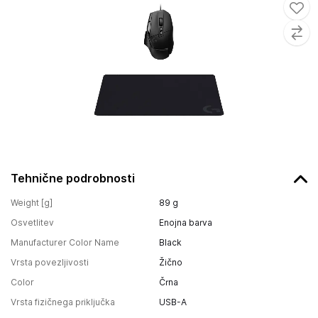
Tehnične podrobnosti
Weight [g]
89
g
Osvetlitev
Enojna barva
Manufacturer Color Name
Black
Vrsta povezljivosti
Žično
Color
Črna
Vrsta fizičnega priključka
USB-A