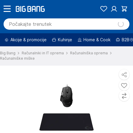
Akcije & promocije
Kuhinje
Home & Cook
B2B
Big Bang
Računalniki in IT oprema
Računalniška oprema
Računalniške miške