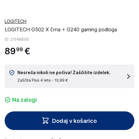
LOGITECH
LOGITECH G502 X črna + G240 gaming podloga
ID
: 21548600
89
€
99
Nesreča nikoli ne počiva! Zaščitite izdelek.
Zaščita Plus 4 leta -
10,99 €
Na zalogi
Dodaj v košarico