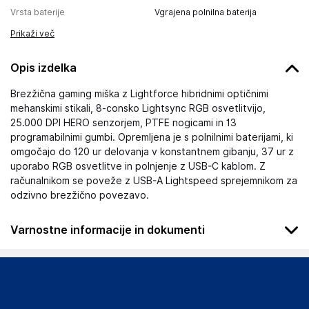
Vrsta baterije
Vgrajena polnilna baterija
Prikaži več
Opis izdelka
Brezžična gaming miška z Lightforce hibridnimi optičnimi
mehanskimi stikali, 8-consko Lightsync RGB osvetlitvijo,
25.000 DPI HERO senzorjem, PTFE nogicami in 13
programabilnimi gumbi. Opremljena je s polnilnimi baterijami, ki
omgočajo do 120 ur delovanja v konstantnem gibanju, 37 ur z
uporabo RGB osvetlitve in polnjenje z USB-C kablom. Z
računalnikom se poveže z USB-A Lightspeed sprejemnikom za
odzivno brezžično povezavo.
Varnostne informacije in dokumenti
Podatki o proizvajalcu
Podatki o proizvajalcu vključujejo informacije (naziv, naslov,
državo in elektronski naslov) povezane s proizvajalcem
izdelka.