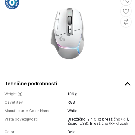
Tehnične podrobnosti
Weight [g]
106
g
Osvetlitev
RGB
Manufacturer Color Name
White
Vrsta povezljivosti
Brezžično, 2,4 GHz brezžično (RF),
Žično (USB), Brezžično (RF ključek)
Color
Bela