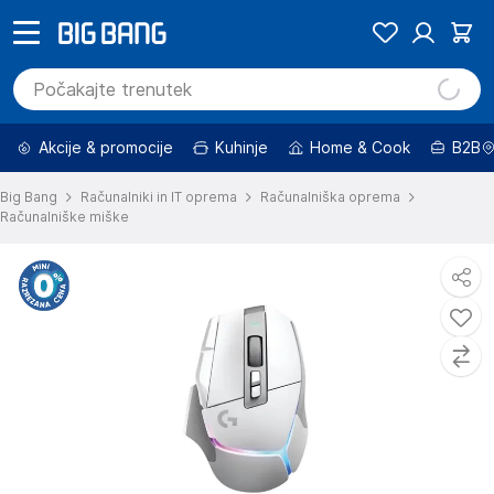
Akcije & promocije
Kuhinje
Home & Cook
B2B
Big Bang
Računalniki in IT oprema
Računalniška oprema
Računalniške miške